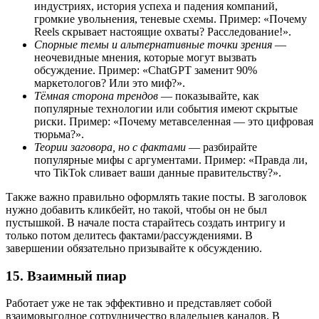
индустриях, история успеха и падения компаний,
громкие увольнения, теневые схемы. Пример: «Почему
Reels скрывает настоящие охваты? Расследование!».
Спорные темы и альтернативные точки зрения
—
неочевидные мнения, которые могут вызвать
обсуждение. Пример: «ChatGPT заменит 90%
маркетологов? Или это миф?».
Тёмная сторона трендов
— показывайте, как
популярные технологии или события имеют скрытые
риски. Пример: «Почему метавселенная — это цифровая
тюрьма?».
Теории заговора, но с фактами
— разбирайте
популярные мифы с аргументами. Пример: «Правда ли,
что TikTok сливает ваши данные правительству?».
Также важно правильно оформлять такие посты. В заголовок
нужно добавить кликбейт, но такой, чтобы он не был
пустышкой. В начале поста старайтесь создать интригу и
только потом делитесь фактами/рассуждениями. В
завершении обязательно призывайте к обсуждению.
15. Взаимный пиар
Работает уже не так эффективно и представляет собой
взаимовыгодное сотрудничество владельцев каналов. В