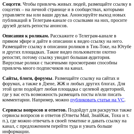
Соцсети
. Чтобы привлечь живых людей, размещайте ссылку в
соцсетях – на личной странице и в сообществах, которыми
управляете вы или ваши друзья. Анонсируйте выход новых
публикаций в Телеграм-канале со ссылками на них, просите
друзей делать репосты анонсов.
Описания к роликам.
Расскажите о Телеграм-канале в
прямом эфире и дайте в описании к видео ссылку на него.
Размещайте ссылку в описании роликов в Тик-Токе, на Ютубе
и других площадках. Такие видео пользователи охотно
репостят, потому ссылку увидит большая аудитория.
Вирусные ролики с тысячными просмотрами способны
привлечь много подписчиков на канал.
Сайты, блоги, форумы
. Размещайте ссылку на сайтах и
форумах, а также в Дзене, ЖЖ и любых других блогах. Для
этой цели подойдет любая площадка с целевой аудиторией,
где у вас есть возможность размещать посты и/или писать
комментарии. Например, можно
публиковать статьи на VC
.
Сервисы вопросов и ответов.
Подойдут для раскрутки также
сервисы вопросов и ответов (Ответы Mail, ЗнайКак, Toxu и т.
п.), где можно отвечать в своей тематике и давать ссылку на
канал, с предложением перейти туда и узнать больше
информации.