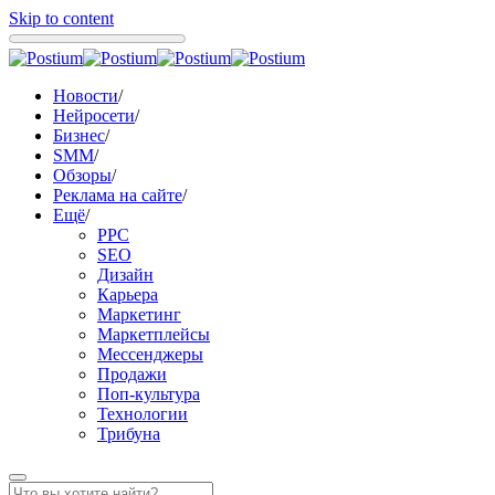
Skip to content
Новости
/
Нейросети
/
Бизнес
/
SMM
/
Обзоры
/
Реклама на сайте
/
Ещё
/
PPC
SEO
Дизайн
Карьера
Маркетинг
Маркетплейсы
Мессенджеры
Продажи
Поп-культура
Технологии
Трибуна