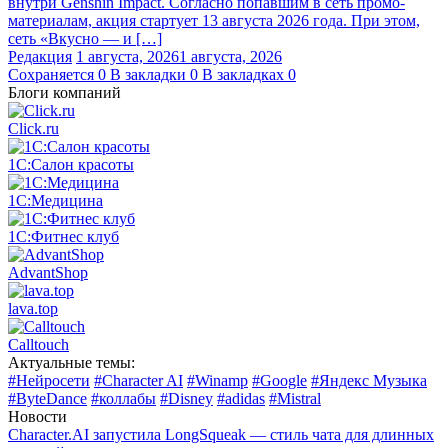
внутри Genshin Impact. Согласно попавшим в сеть промо-
материалам, акция стартует 13 августа 2026 года. При этом,
сеть «Вкусно — и […]
Редакция
1 августа, 2026
1 августа, 2026
Сохраняется
0
В закладки
0
В закладках
0
Блоги компаний
Click.ru
1С:Салон красоты
1С:Медицина
1С:Фитнес клуб
AdvantShop
lava.top
Calltouch
Актуальные темы:
#Нейросети
#Character AI
#Winamp
#Google
#Яндекс Музыка
#ByteDance
#коллабы
#Disney
#adidas
#Mistral
Новости
Character.AI запустила LongSqueak — стиль чата для длинных