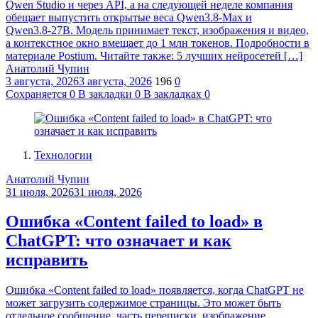
Qwen Studio и через API, а на следующей неделе компания
обещает выпустить открытые веса Qwen3.8‑Max и
Qwen3.8‑27B. Модель принимает текст, изображения и видео,
а контекстное окно вмещает до 1 млн токенов. Подробности в
материале Postium. Читайте также: 5 лучших нейросетей […]
Анатолий Чупин
3 августа, 2026
3 августа, 2026
196
0
Сохраняется
0
В закладки
0
В закладках
0
Технологии
Анатолий Чупин
31 июля, 2026
31 июля, 2026
Ошибка «Content failed to load» в
ChatGPT: что означает и как
исправить
Ошибка «Content failed to load» появляется, когда ChatGPT не
может загрузить содержимое страницы. Это может быть
отдельное сообщение, часть переписки, изображение,