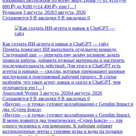
избранных ритейлеров по всему миру. Цены — от $110 (≈8
800 ₽) до $180 (≈14 400 ₽), при […]
Редакция
3 августа, 2026
3 августа, 2026
Сохраняется
0
В закладки
0
В закладках
0
Как создать ИИ-агента и навык в ChatGPT — гайд
Промты помогают ИИ выполнить отдельную команду.
Следующий шаг — передать ему задачу целиком: задать
правила работы, добавить нужные материалы и настроить
последовательность действий. Для этого в ChatGPT есть
агенты и навыки — скиллы, которые превращают разовые
инструкции в повторяемый рабочий процесс. В статье
разберём, что такое агент, навык и скилл в ChatGPT, чем
отличаются эти […]
Анатолий Чупин
3 августа, 2026
4 августа, 2026
Сохраняется
0
В закладки
0
В закладках
0
«Вкусно — и точка» готовит коллаборацию с Genshin Impact и
два «Супер Бокса»
«Вкусно — и точка» готовит коллаборацию с Genshin Impact.
В меню появятся два тематических «Супер Бокса» — для
одного человека и для компании. К наборам добавят
коллекционные ленты с героями игры и коды на подарки