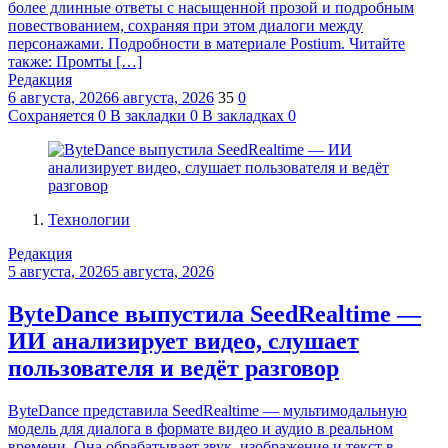
более длинные ответы с насыщенной прозой и подробным
повествованием, сохраняя при этом диалоги между
персонажами. Подробности в материале Postium. Читайте
также: Промты […]
Редакция
6 августа, 2026
6 августа, 2026
35
0
Сохраняется
0
В закладки
0
В закладках
0
Технологии
Редакция
5 августа, 2026
5 августа, 2026
ByteDance выпустила SeedRealtime —
ИИ анализирует видео, слушает
пользователя и ведёт разговор
ByteDance представила SeedRealtime — мультимодальную
модель для диалога в формате видео и аудио в реальном
времени. Она обрабатывает звук, изображение и текст в