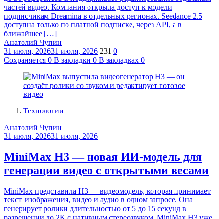
частей видео. Компания открыла доступ к модели
подписчикам Dreamina в отдельных регионах. Seedance 2.5
доступна только по платной подписке, через API, а в
ближайшее […]
Анатолий Чупин
31 июля, 2026
31 июля, 2026
231
0
Сохраняется
0
В закладки
0
В закладках
0
Технологии
Анатолий Чупин
31 июля, 2026
31 июля, 2026
MiniMax H3 — новая ИИ-модель для
генерации видео с открытыми весами
MiniMax представила H3 — видеомодель, которая принимает
текст, изображения, видео и аудио в одном запросе. Она
генерирует ролики длительностью от 5 до 15 секунд в
разрешении до 2K с нативным стереозвуком. MiniMax H3 уже