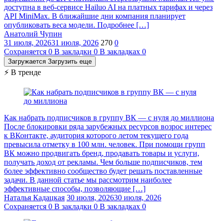
доступна в веб-сервисе Hailuo AI на платных тарифах и через
API MiniMax. В ближайшие дни компания планирует
опубликовать веса модели. Подробнее […]
Анатолий Чупин
31 июля, 2026
31 июля, 2026
270
0
Сохраняется
0
В закладки
0
В закладках
0
Загружается
Загрузить еще
⚡ В тренде
Как набрать подписчиков в группу ВК — с нуля до миллиона
После блокировки ряда зарубежных ресурсов возрос интерес
к ВКонтакте, аудитория которого летом текущего года
превысила отметку в 100 млн. человек. При помощи групп
ВК можно продвигать бренд, продавать товары и услуги,
получать доход от рекламы. Чем больше подписчиков, тем
более эффективно сообщество будет решать поставленные
задачи. В данной статье мы рассмотрим наиболее
эффективные способы, позволяющие […]
Наталья Кадацкая
30 июля, 2026
30 июля, 2026
Сохраняется
0
В закладки
0
В закладках
0