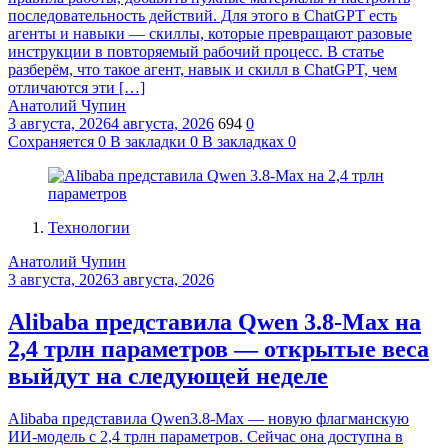
последовательность действий. Для этого в ChatGPT есть
агенты и навыки — скиллы, которые превращают разовые
инструкции в повторяемый рабочий процесс. В статье
разберём, что такое агент, навык и скилл в ChatGPT, чем
отличаются эти […]
Анатолий Чупин
3 августа, 2026
4 августа, 2026
694
0
Сохраняется
0
В закладки
0
В закладках
0
Технологии
Анатолий Чупин
3 августа, 2026
3 августа, 2026
Alibaba представила Qwen 3.8‑Max на
2,4 трлн параметров — открытые веса
выйдут на следующей неделе
Alibaba представила Qwen3.8‑Max — новую флагманскую
ИИ-модель с 2,4 трлн параметров. Сейчас она доступна в