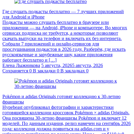
Где слушать подкасты бесплатно — 7 лучших приложений
для Android и iPhone
Подкасты можно слушать бесплатно в браузере или
приложении — на Android, iPhone и компьютере. Во многих
сервисах подписка не требуется, а некоторые позволяют
скачать выпуски на телефон и включать их без интернета.
Собрали 7 приложений и онлайн-сервисов для
прослушивания подкастов в 2026 году. Разберём, где искать
русскоязычные и зарубежные шоу, какие приложения
работают бесплатно и […]
Елена Лыжникова
5 августа, 2026
5 августа, 2026
Сохраняется
0
В закладки
0
В закладках
0
Pokémon и adidas Originals готовят коллекцию к 30-летию
франшизы
Hypebeast опубликовал фотографии и характеристики
готовящейся коллекции кроссовок Pokémon × adidas Originals.
Она посвящена 30-летию франшизы Pokémon и включает 12
моделей. По данным издания, релиз намечен на сентябрь 2026
года: коллекция должна появиться на adidas.com и у