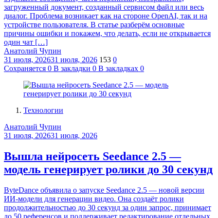
загруженный документ, созданный сервисом файл или весь
диалог. Проблема возникает как на стороне OpenAI, так и на
устройстве пользователя. В статье разберём основные
причины ошибки и покажем, что делать, если не открывается
один чат […]
Анатолий Чупин
31 июля, 2026
31 июля, 2026
153
0
Сохраняется
0
В закладки
0
В закладках
0
Технологии
Анатолий Чупин
31 июля, 2026
31 июля, 2026
Вышла нейросеть Seedance 2.5 —
модель генерирует ролики до 30 секунд
ByteDance объявила о запуске Seedance 2.5 — новой версии
ИИ-модели для генерации видео. Она создаёт ролики
продолжительностью до 30 секунд за один запрос, принимает
до 50 референсов и поддерживает редактирование отдельных