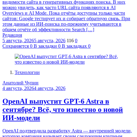
видимости сайта в генеративных функциях поиска. В них
можно увидеть, как часто URL сайта появляются в AI
Overviews и AI Mode. Пока отчёты доступны только части
сайтов: Google тестирует их и собирает обратную связь. При
этом данные из ИИ-поиска по-прежнему учитываются в
общем отчёте об эффективности Search […]
Редакция
5 августа, 2026
5 августа, 2026
116
0
Сохраняется
0
В закладки
0
В закладках
0
Технологии
Анатолий Чупин
4 августа, 2026
4 августа, 2026
OpenAI выпустит GPT-6 Astra в
сентябре? Всё, что известно о новой
ИИ-модели
OpenAI подтвердила разработку Astra — внутренней модели,
которую компания называет своим следующим крупным