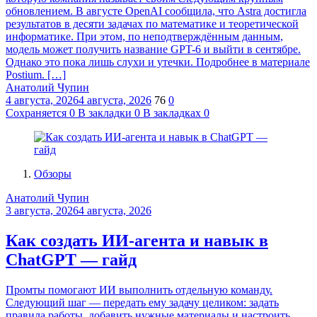
обновлением. В августе OpenAI сообщила, что Astra достигла
результатов в десяти задачах по математике и теоретической
информатике. При этом, по неподтверждённым данным,
модель может получить название GPT-6 и выйти в сентябре.
Однако это пока лишь слухи и утечки. Подробнее в материале
Postium. […]
Анатолий Чупин
4 августа, 2026
4 августа, 2026
76
0
Сохраняется
0
В закладки
0
В закладках
0
Обзоры
Анатолий Чупин
3 августа, 2026
4 августа, 2026
Как создать ИИ-агента и навык в
ChatGPT — гайд
Промты помогают ИИ выполнить отдельную команду.
Следующий шаг — передать ему задачу целиком: задать
правила работы, добавить нужные материалы и настроить