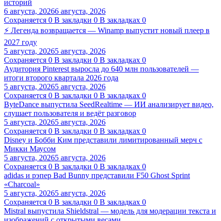
историй
6 августа, 2026
6 августа, 2026
Сохраняется
0
В закладки
0
В закладках
0
⚡ Легенда возвращается — Winamp выпустит новый плеер в
2027 году
5 августа, 2026
5 августа, 2026
Сохраняется
0
В закладки
0
В закладках
0
Аудитория Pinterest выросла до 640 млн пользователей —
итоги второго квартала 2026 года
5 августа, 2026
5 августа, 2026
Сохраняется
0
В закладки
0
В закладках
0
ByteDance выпустила SeedRealtime — ИИ анализирует видео,
слушает пользователя и ведёт разговор
5 августа, 2026
5 августа, 2026
Сохраняется
0
В закладки
0
В закладках
0
Disney и Бобби Ким представили лимитированный мерч с
Микки Маусом
5 августа, 2026
5 августа, 2026
Сохраняется
0
В закладки
0
В закладках
0
adidas и рэпер Bad Bunny представили F50 Ghost Sprint
«Charcoal»
5 августа, 2026
5 августа, 2026
Сохраняется
0
В закладки
0
В закладках
0
Mistral выпустила Shieldstral — модель для модерации текста и
изображений с открытыми весами