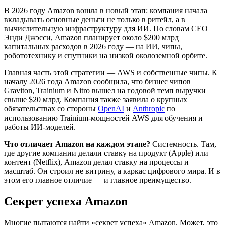
В 2026 году Amazon вошла в новый этап: компания начала
вкладывать основные деньги не только в ритейл, а в
вычислительную инфраструктуру для ИИ. По словам CEO
Энди Джэсси, Amazon планирует около $200 млрд
капитальных расходов в 2026 году — на ИИ, чипы,
робототехнику и спутники на низкой околоземной орбите.
Главная часть этой стратегии — AWS и собственные чипы. К
началу 2026 года Amazon сообщила, что бизнес чипов
Graviton, Trainium и Nitro вышел на годовой темп выручки
свыше $20 млрд. Компания также заявила о крупных
обязательствах со стороны
OpenAI
и
Anthropic
по
использованию Trainium-мощностей AWS для обучения и
работы ИИ-моделей.
Что отличает Amazon на каждом этапе?
Системность. Там,
где другие компании делали ставку на продукт (Apple) или
контент (Netflix), Amazon делал ставку на процессы и
масштаб. Он строил не витрину, а каркас цифрового мира. И в
этом его главное отличие — и главное преимущество.
Секрет успеха Amazon
Многие пытаются найти «секрет успеха» Amazon. Может, это