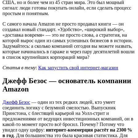
США, но и более чем из 45 стран мира. Это был мощный
сигнал: люди готовы покупать онлайн, если сделать процесс
простым и понятным.
С самого начала Amazon не просто продавал книги — он
создавал новый стандарт. «Удобство», «широкий выбор»,
«доставка вовремя» — это не просто слова, а стратегия, на
которой вырос один из самых успешных бизнесов в истории.
Задумайтесь: а сколько компаний сегодня вы можете назвать,
которые начинались в гараже и через пару десятилетий вошли
в список крупнейших корпораций мира?
Статья в тему
:
Как запустить свой интернет-магазин
Джефф Безос — основатель компании
Amazon
Джефф Безос
— один из тех редких людей, кто умеет
соединить логику с безумной смелостью. Выпускник
Принстона, с блестящей карьерой на Уолл-стрит и
предложениями от ведущих инвестиционных компаний, он в
какой-то момент просто всё бросил. Почему? Потому что
увидел одну цифру:
интернет-коммерция растёт на 2300 %
в год
. Для большинства это была красивая статистика. Для