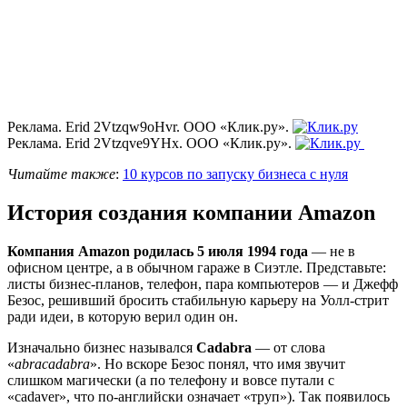
Реклама. Erid 2Vtzqw9oHvr. ООО «Клик.ру».
Реклама. Erid 2Vtzqve9YHx. ООО «Клик.ру».
Читайте также
:
10 курсов по запуску бизнеса с нуля
История создания компании Amazon
Компания Amazon родилась 5 июля 1994 года
— не в
офисном центре, а в обычном гараже в Сиэтле. Представьте:
листы бизнес-планов, телефон, пара компьютеров — и Джефф
Безос, решивший бросить стабильную карьеру на Уолл-стрит
ради идеи, в которую верил один он.
Изначально бизнес назывался
Cadabra
— от слова
«
abracadabra
». Но вскоре Безос понял, что имя звучит
слишком магически (а по телефону и вовсе путали с
«cadaver», что по-английски означает «труп»). Так появилось