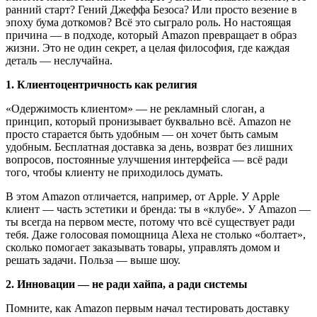
ранний старт? Гений Джеффа Безоса? Или просто везение в
эпоху бума доткомов? Всё это сыграло роль. Но настоящая
причина — в подходе, который Amazon превращает в образ
жизни. Это не один секрет, а целая философия, где каждая
деталь — неслучайна.
1. Клиентоцентричность как религия
«Одержимость клиентом» — не рекламный слоган, а
принцип, который пронизывает буквально всё. Amazon не
просто старается быть удобным — он хочет быть самым
удобным. Бесплатная доставка за день, возврат без лишних
вопросов, постоянные улучшения интерфейса — всё ради
того, чтобы клиенту не приходилось думать.
В этом Amazon отличается, например, от Apple. У Apple
клиент — часть эстетики и бренда: ты в «клубе». У Amazon —
ты всегда на первом месте, потому что всё существует ради
тебя. Даже голосовая помощница Alexa не столько «болтает»,
сколько помогает заказывать товары, управлять домом и
решать задачи. Польза — выше шоу.
2. Инновации — не ради хайпа, а ради системы
Помните, как Amazon первым начал тестировать доставку