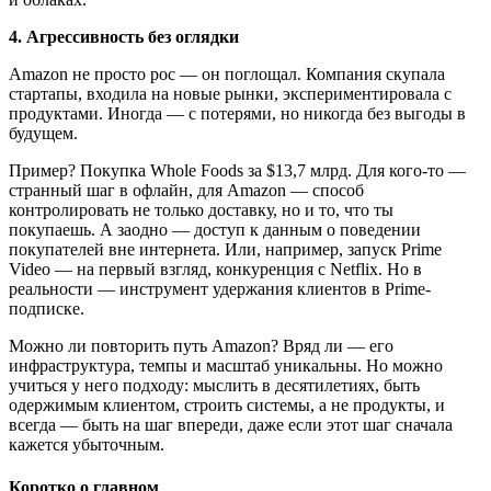
4. Агрессивность без оглядки
Amazon не просто рос — он поглощал. Компания скупала
стартапы, входила на новые рынки, экспериментировала с
продуктами. Иногда — с потерями, но никогда без выгоды в
будущем.
Пример? Покупка Whole Foods за $13,7 млрд. Для кого-то —
странный шаг в офлайн, для Amazon — способ
контролировать не только доставку, но и то, что ты
покупаешь. А заодно — доступ к данным о поведении
покупателей вне интернета. Или, например, запуск Prime
Video — на первый взгляд, конкуренция с Netflix. Но в
реальности — инструмент удержания клиентов в Prime-
подписке.
Можно ли повторить путь Amazon? Вряд ли — его
инфраструктура, темпы и масштаб уникальны. Но можно
учиться у него подходу: мыслить в десятилетиях, быть
одержимым клиентом, строить системы, а не продукты, и
всегда — быть на шаг впереди, даже если этот шаг сначала
кажется убыточным.
Коротко о главном