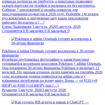
сервисах подписка не требуется, а некоторые позволяют
скачать выпуски на телефон и включать их без интернета.
Собрали 7 приложений и онлайн-сервисов для
прослушивания подкастов в 2026 году. Разберём, где искать
русскоязычные и зарубежные шоу, какие приложения
работают бесплатно и […]
Елена Лыжникова
5 августа, 2026
5 августа, 2026
Сохраняется
0
В закладки
0
В закладках
0
Pokémon и adidas Originals готовят коллекцию к 30-летию
франшизы
Hypebeast опубликовал фотографии и характеристики
готовящейся коллекции кроссовок Pokémon × adidas Originals.
Она посвящена 30-летию франшизы Pokémon и включает 12
моделей. По данным издания, релиз намечен на сентябрь 2026
года: коллекция должна появиться на adidas.com и у
избранных ритейлеров по всему миру. Цены — от $110 (≈8
800 ₽) до $180 (≈14 400 ₽), при […]
Редакция
3 августа, 2026
3 августа, 2026
Сохраняется
0
В закладки
0
В закладках
0