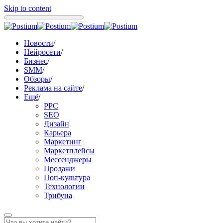
Skip to content
Новости
/
Нейросети
/
Бизнес
/
SMM
/
Обзоры
/
Реклама на сайте
/
Ещё
/
PPC
SEO
Дизайн
Карьера
Маркетинг
Маркетплейсы
Мессенджеры
Продажи
Поп-культура
Технологии
Трибуна