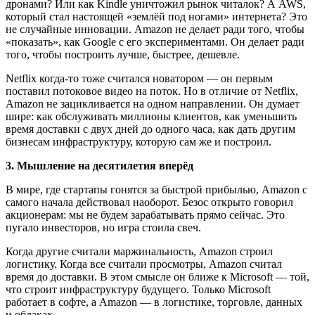
дронами? Или как Kindle уничтожил рынок читалок? А AWS,
который стал настоящей «землёй под ногами» интернета? Это
не случайные инновации. Amazon не делает ради того, чтобы
«показать», как Google с его экспериментами. Он делает ради
того, чтобы построить лучше, быстрее, дешевле.
Netflix когда-то тоже считался новатором — он первым
поставил потоковое видео на поток. Но в отличие от Netflix,
Amazon не зацикливается на одном направлении. Он думает
шире: как обслуживать миллионы клиентов, как уменьшить
время доставки с двух дней до одного часа, как дать другим
бизнесам инфраструктуру, которую сам же и построил.
3. Мышление на десятилетия вперёд
В мире, где стартапы гонятся за быстрой прибылью, Amazon с
самого начала действовал наоборот. Безос открыто говорил
акционерам: мы не будем зарабатывать прямо сейчас. Это
пугало инвесторов, но игра стоила свеч.
Когда другие считали маржинальность, Amazon строил
логистику. Когда все считали просмотры, Amazon считал
время до доставки. В этом смысле он ближе к Microsoft — той,
что строит инфраструктуру будущего. Только Microsoft
работает в софте, а Amazon — в логистике, торговле, данных
и облаках.