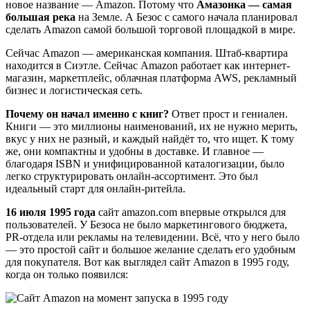
новое название — Amazon. Потому что
Амазонка — самая
большая река
на Земле. А Безос с самого начала планировал
сделать Amazon самой большой торговой площадкой в мире.
Сейчас Amazon — американская компания. Штаб-квартира
находится в Сиэтле. Сейчас Amazon работает как интернет-
магазин, маркетплейс, облачная платформа AWS, рекламный
бизнес и логистическая сеть.
Почему он начал именно с книг?
Ответ прост и гениален.
Книги — это миллионы наименований, их не нужно мерить,
вкус у них не разный, и каждый найдёт то, что ищет. К тому
же, они компактны и удобны в доставке. И главное —
благодаря ISBN и унифицированной каталогизации, было
легко структурировать онлайн-ассортимент. Это был
идеальный старт для онлайн-ритейла.
16 июля 1995 года
сайт amazon.com впервые открылся для
пользователей. У Безоса не было маркетингового бюджета,
PR-отдела или рекламы на телевидении. Всё, что у него было
— это простой сайт и большое желание сделать его удобным
для покупателя. Вот как выглядел сайт Amazon в 1995 году,
когда он только появился: