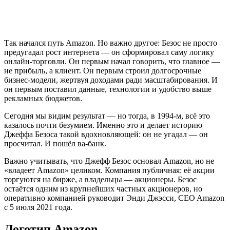
Так начался путь Amazon. Но важно другое: Безос не просто
предугадал рост интернета — он сформировал саму логику
онлайн-торговли. Он первым начал говорить, что главное —
не прибыль, а клиент. Он первым строил долгосрочные
бизнес-модели, жертвуя доходами ради масштабирования. И
он первым поставил данные, технологии и удобство выше
рекламных бюджетов.
Сегодня мы видим результат — но тогда, в 1994-м, всё это
казалось почти безумием. Именно это и делает историю
Джеффа Безоса такой вдохновляющей: он не угадал — он
просчитал. И пошёл ва-банк.
Важно учитывать, что Джефф Безос основал Amazon, но не
«владеет Amazon» целиком. Компания публичная: её акции
торгуются на бирже, а владельцы — акционеры. Безос
остаётся одним из крупнейших частных акционеров, но
оперативно компанией руководит Энди Джэсси, CEO Amazon
с 5 июля 2021 года.
Логотип Amazon