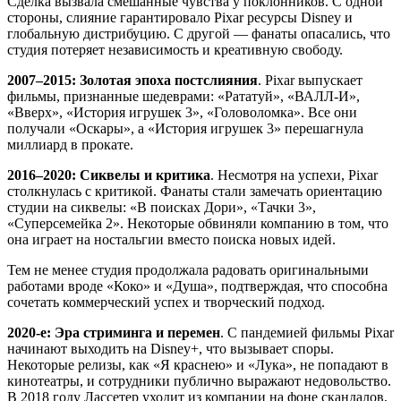
Сделка вызвала смешанные чувства у поклонников. С одной
стороны, слияние гарантировало Pixar ресурсы Disney и
глобальную дистрибуцию. С другой — фанаты опасались, что
студия потеряет независимость и креативную свободу.
2007–2015: Золотая эпоха постслияния
. Pixar выпускает
фильмы, признанные шедеврами: «Рататуй», «ВАЛЛ-И»,
«Вверх», «История игрушек 3», «Головоломка». Все они
получали «Оскары», а «История игрушек 3» перешагнула
миллиард в прокате.
2016–2020: Сиквелы и критика
. Несмотря на успехи, Pixar
столкнулась с критикой. Фанаты стали замечать ориентацию
студии на сиквелы: «В поисках Дори», «Тачки 3»,
«Суперсемейка 2». Некоторые обвиняли компанию в том, что
она играет на ностальгии вместо поиска новых идей.
Тем не менее студия продолжала радовать оригинальными
работами вроде «Коко» и «Душа», подтверждая, что способна
сочетать коммерческий успех и творческий подход.
2020-е: Эра стриминга и перемен
. С пандемией фильмы Pixar
начинают выходить на Disney+, что вызывает споры.
Некоторые релизы, как «Я краснею» и «Лука», не попадают в
кинотеатры, и сотрудники публично выражают недовольство.
В 2018 году Лассетер уходит из компании на фоне скандалов,