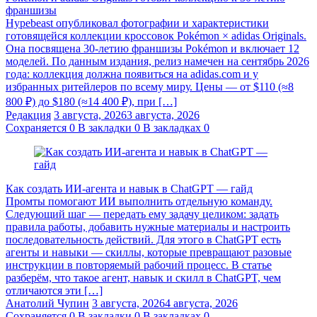
франшизы
Hypebeast опубликовал фотографии и характеристики
готовящейся коллекции кроссовок Pokémon × adidas Originals.
Она посвящена 30-летию франшизы Pokémon и включает 12
моделей. По данным издания, релиз намечен на сентябрь 2026
года: коллекция должна появиться на adidas.com и у
избранных ритейлеров по всему миру. Цены — от $110 (≈8
800 ₽) до $180 (≈14 400 ₽), при […]
Редакция
3 августа, 2026
3 августа, 2026
Сохраняется
0
В закладки
0
В закладках
0
Как создать ИИ-агента и навык в ChatGPT — гайд
Промты помогают ИИ выполнить отдельную команду.
Следующий шаг — передать ему задачу целиком: задать
правила работы, добавить нужные материалы и настроить
последовательность действий. Для этого в ChatGPT есть
агенты и навыки — скиллы, которые превращают разовые
инструкции в повторяемый рабочий процесс. В статье
разберём, что такое агент, навык и скилл в ChatGPT, чем
отличаются эти […]
Анатолий Чупин
3 августа, 2026
4 августа, 2026
Сохраняется
0
В закладки
0
В закладках
0