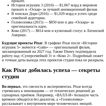
прокате.
История игрушек 3 (2010) — $1,067 млрд в мировом
прокате и «Оскар» за лучший анимационный фильм.
В поисках Дори (2016) — $1,029 млрд и успех среди
семейной аудитории.
Головоломка (2015) — $850 млн и два «Оскара» за
оригинальность идеи.
Коко (2017) — $814 млн и культовый статус в Латинской
Америке.
Будущие проекты Pixar
. В графике Pixar после «Истории
игрушек 5» значится «Gatto» — оригинальный фильм,
запланированный на 2027 год. Также Disney подтвердила
работу над «Суперсемейкой 3» и «Коко 2». Подробный сюжет
и точные даты выхода этих проектов студия пока не раскрыла.
Как Pixar добилась успеха — секреты
студии
Во-первых
, это смелость в экспериментах. Pixar всегда
стремилась к инновациям — от технических решений до
сценарных приёмов. Например, «ВАЛЛ-И» большую часть
времени обходится без диалогов, а «Головоломка»
рассказывает о внутреннем мире человеческих эмоций.