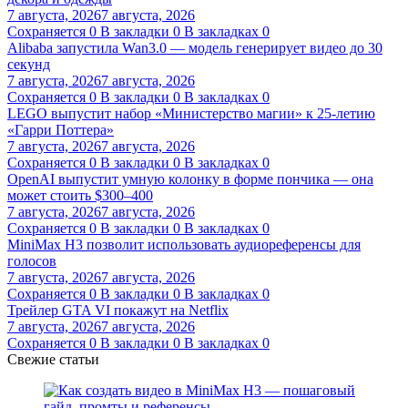
7 августа, 2026
7 августа, 2026
Сохраняется
0
В закладки
0
В закладках
0
Alibaba запустила Wan3.0 — модель генерирует видео до 30
секунд
7 августа, 2026
7 августа, 2026
Сохраняется
0
В закладки
0
В закладках
0
LEGO выпустит набор «Министерство магии» к 25-летию
«Гарри Поттера»
7 августа, 2026
7 августа, 2026
Сохраняется
0
В закладки
0
В закладках
0
OpenAI выпустит умную колонку в форме пончика — она
может стоить $300–400
7 августа, 2026
7 августа, 2026
Сохраняется
0
В закладки
0
В закладках
0
MiniMax H3 позволит использовать аудиореференсы для
голосов
7 августа, 2026
7 августа, 2026
Сохраняется
0
В закладки
0
В закладках
0
Трейлер GTA VI покажут на Netflix
7 августа, 2026
7 августа, 2026
Сохраняется
0
В закладки
0
В закладках
0
Свежие статьи