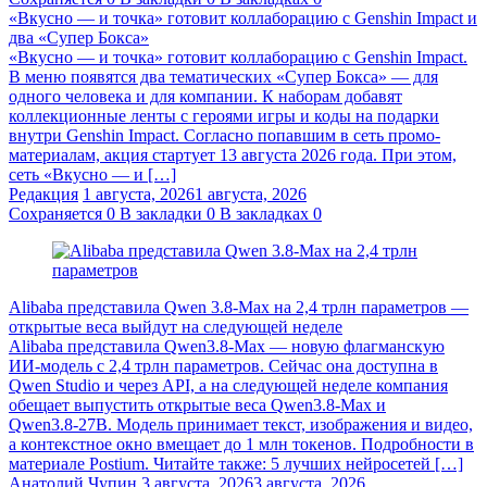
«Вкусно — и точка» готовит коллаборацию с Genshin Impact и
два «Супер Бокса»
«Вкусно — и точка» готовит коллаборацию с Genshin Impact.
В меню появятся два тематических «Супер Бокса» — для
одного человека и для компании. К наборам добавят
коллекционные ленты с героями игры и коды на подарки
внутри Genshin Impact. Согласно попавшим в сеть промо-
материалам, акция стартует 13 августа 2026 года. При этом,
сеть «Вкусно — и […]
Редакция
1 августа, 2026
1 августа, 2026
Сохраняется
0
В закладки
0
В закладках
0
Alibaba представила Qwen 3.8‑Max на 2,4 трлн параметров —
открытые веса выйдут на следующей неделе
Alibaba представила Qwen3.8‑Max — новую флагманскую
ИИ-модель с 2,4 трлн параметров. Сейчас она доступна в
Qwen Studio и через API, а на следующей неделе компания
обещает выпустить открытые веса Qwen3.8‑Max и
Qwen3.8‑27B. Модель принимает текст, изображения и видео,
а контекстное окно вмещает до 1 млн токенов. Подробности в
материале Postium. Читайте также: 5 лучших нейросетей […]
Анатолий Чупин
3 августа, 2026
3 августа, 2026