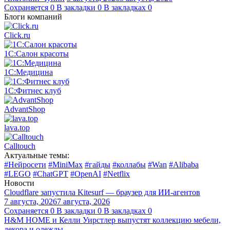
Сохраняется
0
В закладки
0
В закладках
0
Блоги компаний
Click.ru
1С:Салон красоты
1С:Медицина
1С:Фитнес клуб
AdvantShop
lava.top
Calltouch
Актуальные темы:
#Нейросети
#MiniMax
#гайды
#коллабы
#Wan
#Alibaba
#LEGO
#ChatGPT
#OpenAI
#Netflix
Новости
Cloudflare запустила Kitesurf — браузер для ИИ-агентов
7 августа, 2026
7 августа, 2026
Сохраняется
0
В закладки
0
В закладках
0
H&M HOME и Келли Уирстлер выпустят коллекцию мебели,
декора и одежды