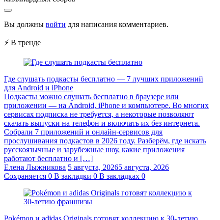
Вы должны
войти
для написания комментариев.
⚡ В тренде
Где слушать подкасты бесплатно — 7 лучших приложений
для Android и iPhone
Подкасты можно слушать бесплатно в браузере или
приложении — на Android, iPhone и компьютере. Во многих
сервисах подписка не требуется, а некоторые позволяют
скачать выпуски на телефон и включать их без интернета.
Собрали 7 приложений и онлайн-сервисов для
прослушивания подкастов в 2026 году. Разберём, где искать
русскоязычные и зарубежные шоу, какие приложения
работают бесплатно и […]
Елена Лыжникова
5 августа, 2026
5 августа, 2026
Сохраняется
0
В закладки
0
В закладках
0
Pokémon и adidas Originals готовят коллекцию к 30-летию