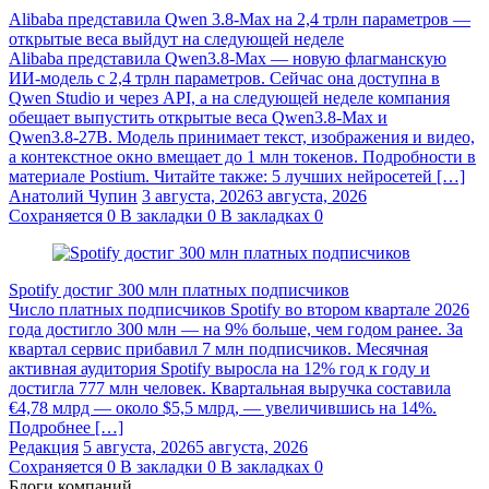
Alibaba представила Qwen 3.8‑Max на 2,4 трлн параметров —
открытые веса выйдут на следующей неделе
Alibaba представила Qwen3.8‑Max — новую флагманскую
ИИ-модель с 2,4 трлн параметров. Сейчас она доступна в
Qwen Studio и через API, а на следующей неделе компания
обещает выпустить открытые веса Qwen3.8‑Max и
Qwen3.8‑27B. Модель принимает текст, изображения и видео,
а контекстное окно вмещает до 1 млн токенов. Подробности в
материале Postium. Читайте также: 5 лучших нейросетей […]
Анатолий Чупин
3 августа, 2026
3 августа, 2026
Сохраняется
0
В закладки
0
В закладках
0
Spotify достиг 300 млн платных подписчиков
Число платных подписчиков Spotify во втором квартале 2026
года достигло 300 млн — на 9% больше, чем годом ранее. За
квартал сервис прибавил 7 млн подписчиков. Месячная
активная аудитория Spotify выросла на 12% год к году и
достигла 777 млн человек. Квартальная выручка составила
€4,78 млрд — около $5,5 млрд, — увеличившись на 14%.
Подробнее […]
Редакция
5 августа, 2026
5 августа, 2026
Сохраняется
0
В закладки
0
В закладках
0
Блоги компаний