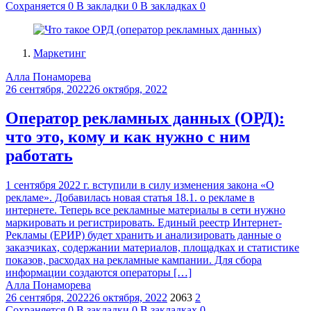
Сохраняется
0
В закладки
0
В закладках
0
Маркетинг
Алла Понаморева
26 сентября, 2022
26 октября, 2022
Оператор рекламных данных (ОРД):
что это, кому и как нужно с ним
работать
1 сентября 2022 г. вступили в силу изменения закона «О
рекламе». Добавилась новая статья 18.1. о рекламе в
интернете. Теперь все рекламные материалы в сети нужно
маркировать и регистрировать. Единый реестр Интернет-
Рекламы (ЕРИР) будет хранить и анализировать данные о
заказчиках, содержании материалов, площадках и статистике
показов, расходах на рекламные кампании. Для сбора
информации создаются операторы […]
Алла Понаморева
26 сентября, 2022
26 октября, 2022
2063
2
Сохраняется
0
В закладки
0
В закладках
0