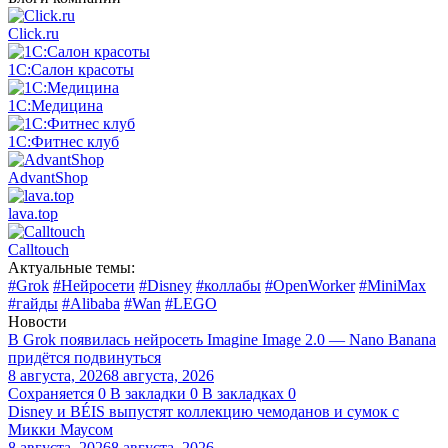
Click.ru
1С:Салон красоты
1С:Медицина
1С:Фитнес клуб
AdvantShop
lava.top
Calltouch
Актуальные темы:
#Grok
#Нейросети
#Disney
#коллабы
#OpenWorker
#MiniMax
#гайды
#Alibaba
#Wan
#LEGO
Новости
В Grok появилась нейросеть Imagine Image 2.0 — Nano Banana
придётся подвинуться
8 августа, 2026
8 августа, 2026
Сохраняется
0
В закладки
0
В закладках
0
Disney и BÉIS выпустят коллекцию чемоданов и сумок с
Микки Маусом
8 августа, 2026
8 августа, 2026