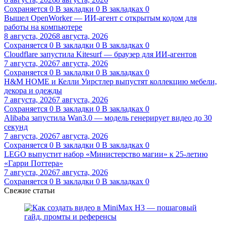
Сохраняется
0
В закладки
0
В закладках
0
Вышел OpenWorker — ИИ-агент с открытым кодом для
работы на компьютере
8 августа, 2026
8 августа, 2026
Сохраняется
0
В закладки
0
В закладках
0
Cloudflare запустила Kitesurf — браузер для ИИ-агентов
7 августа, 2026
7 августа, 2026
Сохраняется
0
В закладки
0
В закладках
0
H&M HOME и Келли Уирстлер выпустят коллекцию мебели,
декора и одежды
7 августа, 2026
7 августа, 2026
Сохраняется
0
В закладки
0
В закладках
0
Alibaba запустила Wan3.0 — модель генерирует видео до 30
секунд
7 августа, 2026
7 августа, 2026
Сохраняется
0
В закладки
0
В закладках
0
LEGO выпустит набор «Министерство магии» к 25-летию
«Гарри Поттера»
7 августа, 2026
7 августа, 2026
Сохраняется
0
В закладки
0
В закладках
0
Свежие статьи