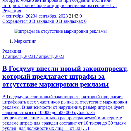
которую можно активировать при создании поста или
истории. При выборе опции, в специальном сервисе […]
Редакция
4 сентября, 2023
4 сентября, 2023
2143
0
Сохраняется
0
В закладки
0
В закладках
0
Маркетинг
Редакция
17 апреля, 2023
17 апреля, 2023
В Госдуму внесли новый законопроект,
который предлагает штрафы за
отсутствие маркировки рекламы
В Госдуму внесли новый законопроект, который предлагает
штрафовать всех участников рынка за отсутствие маркировки
рекламы. В зависимости от нарушения, размер штрафа будет
варьироваться от 10 000 до 500 000 рублей. За
непредоставление данных о распространяемой в интернете
рекламе штраф для граждан составит от 10 тысяч до 30 тысяч
рублей, для должностных лиц — от 30 […]