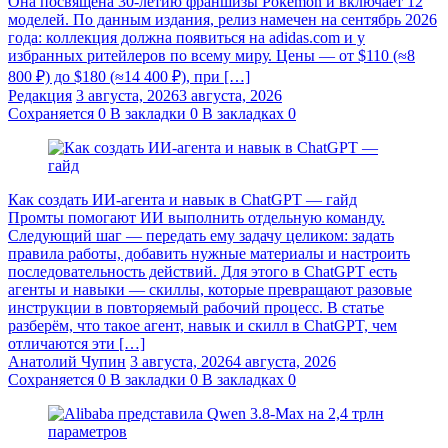
Она посвящена 30-летию франшизы Pokémon и включает 12
моделей. По данным издания, релиз намечен на сентябрь 2026
года: коллекция должна появиться на adidas.com и у
избранных ритейлеров по всему миру. Цены — от $110 (≈8
800 ₽) до $180 (≈14 400 ₽), при […]
Редакция
3 августа, 2026
3 августа, 2026
Сохраняется
0
В закладки
0
В закладках
0
Как создать ИИ-агента и навык в ChatGPT — гайд
Промты помогают ИИ выполнить отдельную команду.
Следующий шаг — передать ему задачу целиком: задать
правила работы, добавить нужные материалы и настроить
последовательность действий. Для этого в ChatGPT есть
агенты и навыки — скиллы, которые превращают разовые
инструкции в повторяемый рабочий процесс. В статье
разберём, что такое агент, навык и скилл в ChatGPT, чем
отличаются эти […]
Анатолий Чупин
3 августа, 2026
4 августа, 2026
Сохраняется
0
В закладки
0
В закладках
0