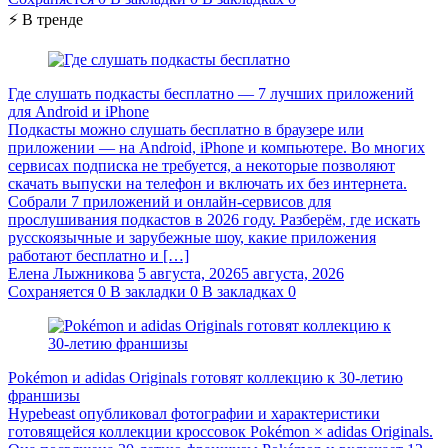
⚡ В тренде
Где слушать подкасты бесплатно — 7 лучших приложений
для Android и iPhone
Подкасты можно слушать бесплатно в браузере или
приложении — на Android, iPhone и компьютере. Во многих
сервисах подписка не требуется, а некоторые позволяют
скачать выпуски на телефон и включать их без интернета.
Собрали 7 приложений и онлайн-сервисов для
прослушивания подкастов в 2026 году. Разберём, где искать
русскоязычные и зарубежные шоу, какие приложения
работают бесплатно и […]
Елена Лыжникова
5 августа, 2026
5 августа, 2026
Сохраняется
0
В закладки
0
В закладках
0
Pokémon и adidas Originals готовят коллекцию к 30-летию
франшизы
Hypebeast опубликовал фотографии и характеристики
готовящейся коллекции кроссовок Pokémon × adidas Originals.