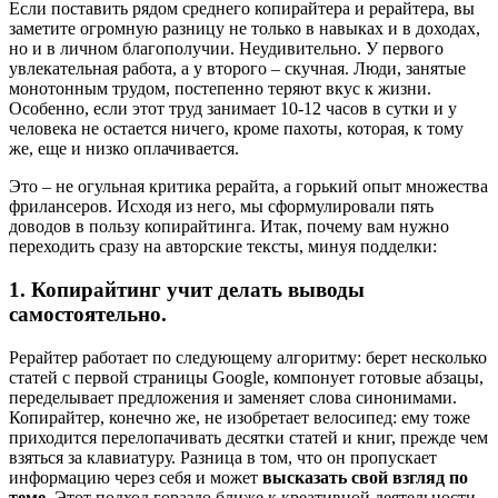
Если поставить рядом среднего копирайтера и рерайтера, вы
заметите огромную разницу не только в навыках и в доходах,
но и в личном благополучии. Неудивительно. У первого
увлекательная работа, а у второго – скучная. Люди, занятые
монотонным трудом, постепенно теряют вкус к жизни.
Особенно, если этот труд занимает 10-12 часов в сутки и у
человека не остается ничего, кроме пахоты, которая, к тому
же, еще и низко оплачивается.
Это – не огульная критика рерайта, а горький опыт множества
фрилансеров. Исходя из него, мы сформулировали пять
доводов в пользу копирайтинга. Итак, почему вам нужно
переходить сразу на авторские тексты, минуя подделки:
1. Копирайтинг учит делать выводы
самостоятельно.
Рерайтер работает по следующему алгоритму: берет несколько
статей с первой страницы Google, компонует готовые абзацы,
переделывает предложения и заменяет слова синонимами.
Копирайтер, конечно же, не изобретает велосипед: ему тоже
приходится перелопачивать десятки статей и книг, прежде чем
взяться за клавиатуру. Разница в том, что он пропускает
информацию через себя и может
высказать свой взгляд по
теме
. Этот подход гораздо ближе к креативной деятельности