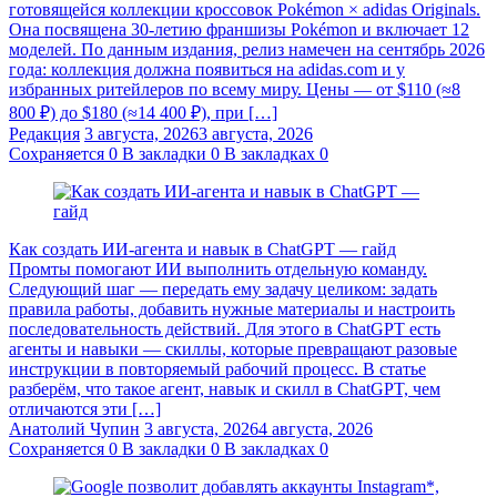
готовящейся коллекции кроссовок Pokémon × adidas Originals.
Она посвящена 30-летию франшизы Pokémon и включает 12
моделей. По данным издания, релиз намечен на сентябрь 2026
года: коллекция должна появиться на adidas.com и у
избранных ритейлеров по всему миру. Цены — от $110 (≈8
800 ₽) до $180 (≈14 400 ₽), при […]
Редакция
3 августа, 2026
3 августа, 2026
Сохраняется
0
В закладки
0
В закладках
0
Как создать ИИ-агента и навык в ChatGPT — гайд
Промты помогают ИИ выполнить отдельную команду.
Следующий шаг — передать ему задачу целиком: задать
правила работы, добавить нужные материалы и настроить
последовательность действий. Для этого в ChatGPT есть
агенты и навыки — скиллы, которые превращают разовые
инструкции в повторяемый рабочий процесс. В статье
разберём, что такое агент, навык и скилл в ChatGPT, чем
отличаются эти […]
Анатолий Чупин
3 августа, 2026
4 августа, 2026
Сохраняется
0
В закладки
0
В закладках
0