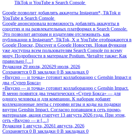
Google позволит добавлять аккаунты Instagram*, TikTok и
YouTube в Search Console
Google анонсировала возможность добавлять аккаунты в
соцсетях и на развлекательных платформах в Search Console.
Это позволит авторам и издателям отслеживать, как
публикации в Instagram*, TikTok, X и YouTube отображаются в
Google Поиске, Discover и Google Новостях. Новая функция
уже доступна всем пользователям Search Console по всему
миру. Подробности в материале Postium. Читайте также: Как
правильно […]
Редакция
29 июля, 2026
29 июля, 2026
Сохраняется
0
В закладки
0
В закладках
0
«Вкусно — и точка» готовит коллаборацию с Genshin Impact и
два «Супер Бокса»
«Вкусно — и точка» готовит коллаборацию с Genshin Impact.
В меню появятся два тематических «Супер Бокса» — для
одного человека и для компании. К наборам добавят
коллекционные ленты с героями игры и коды на подарки
внутри Genshin Impact. Согласно попавшим в сеть промо-
материалам, акция стартует 13 августа 2026 года. При этом,
сеть «Вкусно — и […]
Редакция
1 августа, 2026
1 августа, 2026
Сохраняется
0
В закладки
0
В закладках
0