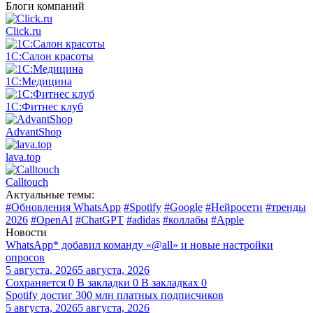
Блоги компаний
Click.ru
1С:Салон красоты
1С:Медицина
1С:Фитнес клуб
AdvantShop
lava.top
Calltouch
Актуальные темы:
#Обновления WhatsApp
#Spotify
#Google
#Нейросети
#тренды
2026
#OpenAI
#ChatGPT
#adidas
#коллабы
#Apple
Новости
WhatsApp* добавил команду «@all» и новые настройки
опросов
5 августа, 2026
5 августа, 2026
Сохраняется
0
В закладки
0
В закладках
0
Spotify достиг 300 млн платных подписчиков
5 августа, 2026
5 августа, 2026