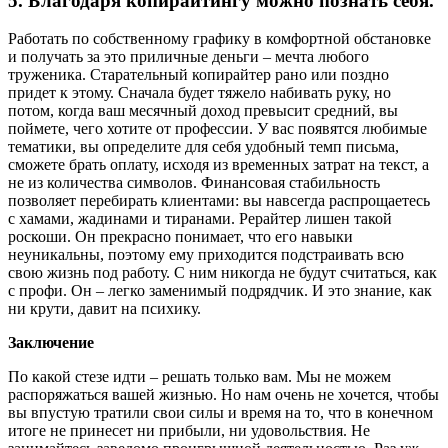
5. Благодаря копирайтингу можно познать себя.
Работать по собственному графику в комфортной обстановке
и получать за это приличные деньги – мечта любого
труженика. Старательный копирайтер рано или поздно
придет к этому. Сначала будет тяжело набивать руку, но
потом, когда ваш месячный доход превысит средний, вы
поймете, чего хотите от профессии. У вас появятся любимые
тематики, вы определите для себя удобный темп письма,
сможете брать оплату, исходя из временных затрат на текст, а
не из количества символов. Финансовая стабильность
позволяет перебирать клиентами: вы навсегда распрощаетесь
с хамами, жадинами и тиранами. Рерайтер лишен такой
роскоши. Он прекрасно понимает, что его навыки
неуникальны, поэтому ему приходится подстраивать всю
свою жизнь под работу. С ним никогда не будут считаться, как
с профи. Он – легко заменимый подрядчик. И это знание, как
ни крути, давит на психику.
Заключение
По какой стезе идти – решать только вам. Мы не можем
распоряжаться вашей жизнью. Но нам очень не хочется, чтобы
вы впустую тратили свои силы и время на то, что в конечном
итоге не принесет ни прибыли, ни удовольствия. Не