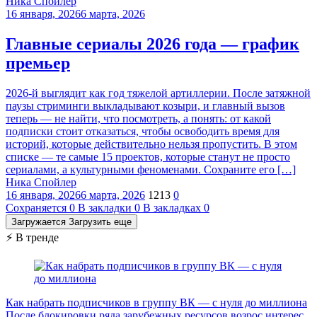
Ника Спойлер
16 января, 2026
6 марта, 2026
Главные сериалы 2026 года — график
премьер
2026-й выглядит как год тяжелой артиллерии. После затяжной
паузы стриминги выкладывают козыри, и главный вызов
теперь — не найти, что посмотреть, а понять: от какой
подписки стоит отказаться, чтобы освободить время для
историй, которые действительно нельзя пропустить. В этом
списке — те самые 15 проектов, которые станут не просто
сериалами, а культурными феноменами. Сохраните его […]
Ника Спойлер
16 января, 2026
6 марта, 2026
1213
0
Сохраняется
0
В закладки
0
В закладках
0
Загружается
Загрузить еще
⚡ В тренде
Как набрать подписчиков в группу ВК — с нуля до миллиона
После блокировки ряда зарубежных ресурсов возрос интерес