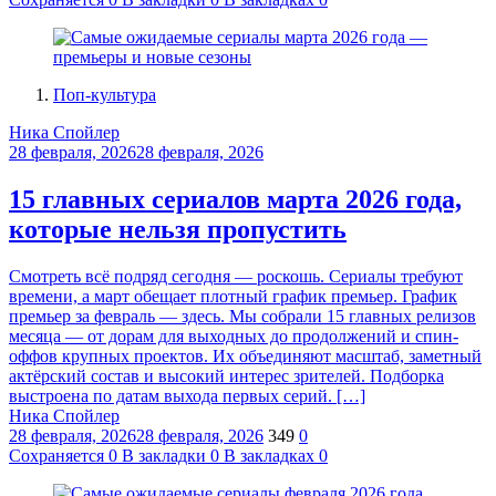
Поп-культура
Ника Спойлер
28 февраля, 2026
28 февраля, 2026
15 главных сериалов марта 2026 года,
которые нельзя пропустить
Смотреть всё подряд сегодня — роскошь. Сериалы требуют
времени, а март обещает плотный график премьер. График
премьер за февраль — здесь. Мы собрали 15 главных релизов
месяца — от дорам для выходных до продолжений и спин-
оффов крупных проектов. Их объединяют масштаб, заметный
актёрский состав и высокий интерес зрителей. Подборка
выстроена по датам выхода первых серий. […]
Ника Спойлер
28 февраля, 2026
28 февраля, 2026
349
0
Сохраняется
0
В закладки
0
В закладках
0