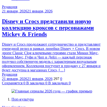
Редакция
21 января, 2026
21 января, 2026
Disney и Crocs представили новую
коллекцию кроксов с персонажами
Mickey & Friends
Disney и Crocs продолжают сотрудничество и представляют
очередной релиз в рамках линейки Disney × Crocs. В новом
дропе Classic Clog ключевыми героями стали Микки Маус,
Минни Маус, Гуфи и Чип и Дейл — каждый персонаж
получил собственную модель с характерным визуальным
оформлением. Коллекция поступит в продажу с 27 января и
будет доступна в магазинах Crocs, […]
Редакция
21 января, 2026
21 января, 2026
297
0
Сохраняется
0
В закладки
0
В закладках
0
Поп-культура