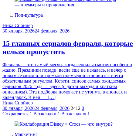
Поп-культура
Ника Спойлер
30 января, 2026
24 февраля, 2026
15 главных сериалов февраля, которые
нельзя пропустить
Февраль — тот самый месяц, когда сериалы смотрят особенно
жадно. Праздники позади, весна ещё не началась, и вечер с
новым сезоном или громкой премьерой становится почти
обязательным ритуалом. Кстати, список самых ожидаемых
сериалов 2026 года — здесь (с датой выхода и кратким
описанием). Эта подборка помогает не утонуть в анонсах и
календарях. В ней — […]
Ника Спойлер
30 января, 2026
24 февраля, 2026
2412
0
Сохраняется
1
В закладки
1
В закладках
1
Маркетинг