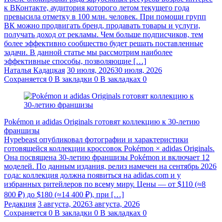
к ВКонтакте, аудитория которого летом текущего года
превысила отметку в 100 млн. человек. При помощи групп
ВК можно продвигать бренд, продавать товары и услуги,
получать доход от рекламы. Чем больше подписчиков, тем
более эффективно сообщество будет решать поставленные
задачи. В данной статье мы рассмотрим наиболее
эффективные способы, позволяющие […]
Наталья Кадацкая
30 июля, 2026
30 июля, 2026
Сохраняется
0
В закладки
0
В закладках
0
Pokémon и adidas Originals готовят коллекцию к 30-летию
франшизы
Hypebeast опубликовал фотографии и характеристики
готовящейся коллекции кроссовок Pokémon × adidas Originals.
Она посвящена 30-летию франшизы Pokémon и включает 12
моделей. По данным издания, релиз намечен на сентябрь 2026
года: коллекция должна появиться на adidas.com и у
избранных ритейлеров по всему миру. Цены — от $110 (≈8
800 ₽) до $180 (≈14 400 ₽), при […]
Редакция
3 августа, 2026
3 августа, 2026
Сохраняется
0
В закладки
0
В закладках
0