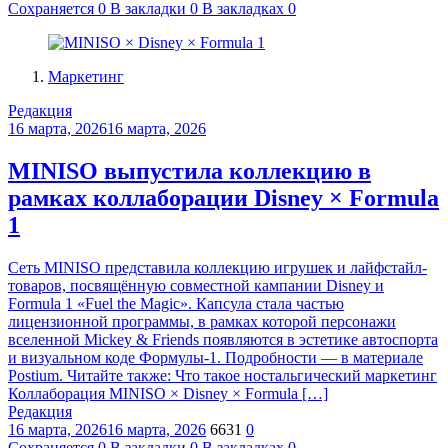
Сохраняется
0
В закладки
0
В закладках
0
Маркетинг
Редакция
16 марта, 2026
16 марта, 2026
MINISO выпустила коллекцию в
рамках коллаборации Disney × Formula
1
Сеть MINISO представила коллекцию игрушек и лайфстайл-
товаров, посвящённую совместной кампании Disney и
Formula 1 «Fuel the Magic». Капсула стала частью
лицензионной программы, в рамках которой персонажи
вселенной Mickey & Friends появляются в эстетике автоспорта
и визуальном коде Формулы-1. Подробности — в материале
Postium. Читайте также: Что такое ностальгический маркетинг
Коллаборация MINISO × Disney × Formula […]
Редакция
16 марта, 2026
16 марта, 2026
6631
0
Сохраняется
0
В закладки
0
В закладках
0