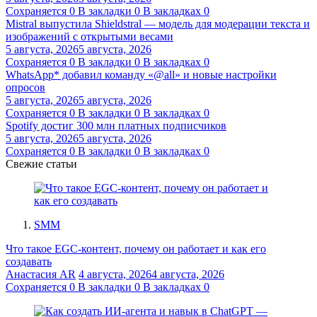
Сохраняется
0
В закладки
0
В закладках
0
Mistral выпустила Shieldstral — модель для модерации текста и
изображений с открытыми весами
5 августа, 2026
5 августа, 2026
Сохраняется
0
В закладки
0
В закладках
0
WhatsApp* добавил команду «@all» и новые настройки
опросов
5 августа, 2026
5 августа, 2026
Сохраняется
0
В закладки
0
В закладках
0
Spotify достиг 300 млн платных подписчиков
5 августа, 2026
5 августа, 2026
Сохраняется
0
В закладки
0
В закладках
0
Свежие статьи
SMM
Что такое EGC-контент, почему он работает и как его
создавать
Анастасия AR
4 августа, 2026
4 августа, 2026
Сохраняется
0
В закладки
0
В закладках
0