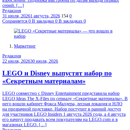
взрослении. Подборка выстроена по датам выхода первых
серий. […]
Редакция
31 июля, 2026
1 августа, 2026
154
0
Сохраняется
0
В закладки
0
В закладках
0
Маркетинг
Редакция
22 июля, 2026
30 июля, 2026
LEGO и Disney выпустят набор по
«Секретным материалам»
LEGO совместно с Disney Entertainment представила набор
LEGO Ideas The X-Files по сериалу «Секретные материалы». В
него вошли кабинет Фокса Малдера, лесная локация и НЛО
на прозрачной подставке. Набор поступит в ранний доступ
для участников LEGO Insiders 1 августа 2026 года, а 4 августа
его начнут продавать всем покупателям на LEGO.com и в
магазинах LEGO. […]
Редакция