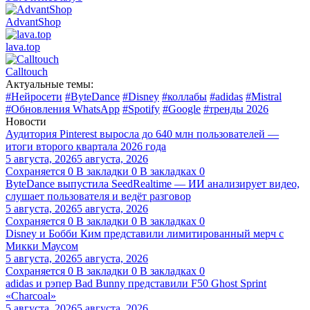
AdvantShop
lava.top
Calltouch
Актуальные темы:
#Нейросети
#ByteDance
#Disney
#коллабы
#adidas
#Mistral
#Обновления WhatsApp
#Spotify
#Google
#тренды 2026
Новости
Аудитория Pinterest выросла до 640 млн пользователей —
итоги второго квартала 2026 года
5 августа, 2026
5 августа, 2026
Сохраняется
0
В закладки
0
В закладках
0
ByteDance выпустила SeedRealtime — ИИ анализирует видео,
слушает пользователя и ведёт разговор
5 августа, 2026
5 августа, 2026
Сохраняется
0
В закладки
0
В закладках
0
Disney и Бобби Ким представили лимитированный мерч с
Микки Маусом
5 августа, 2026
5 августа, 2026
Сохраняется
0
В закладки
0
В закладках
0
adidas и рэпер Bad Bunny представили F50 Ghost Sprint
«Charcoal»
5 августа, 2026
5 августа, 2026