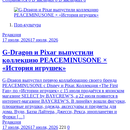
Поп-культура
Редакция
17 июля, 2026
17 июля, 2026
G-Dragon и Pixar выпустили
коллекцию PEACEMINUSONE ×
«История игрушек»
G-Dragon выпустил первую коллаборацию своего бренда
PEACEMINUSONE с Disney и Pixar. Коллекция «The First
Fan» по «Истории игрушек» с 15 июля продаётся в японском
магазине SELECT by BAYCREW’S, а 22 июля появится в
интернет-магазине BAYCREW’S. В линейку вошли фигурки,
плюшевые игрушки, одежда, аксессуары и предметы для
дома. Вуди, Базза Лайтера, Джесси, Рекса, инопланетян и
Форки […]
Редакция
17 июля, 2026
17 июля, 2026
221
0