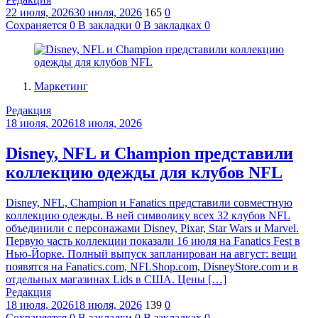
22 июля, 2026
30 июля, 2026
165
0
Сохраняется
0
В закладки
0
В закладках
0
Маркетинг
Редакция
18 июля, 2026
18 июля, 2026
Disney, NFL и Champion представили
коллекцию одежды для клубов NFL
Disney, NFL, Champion и Fanatics представили совместную
коллекцию одежды. В ней символику всех 32 клубов NFL
объединили с персонажами Disney, Pixar, Star Wars и Marvel.
Первую часть коллекции показали 16 июля на Fanatics Fest в
Нью-Йорке. Полный выпуск запланирован на август: вещи
появятся на Fanatics.com, NFLShop.com, DisneyStore.com и в
отдельных магазинах Lids в США. Цены […]
Редакция
18 июля, 2026
18 июля, 2026
139
0
Сохраняется
0
В закладки
0
В закладках
0