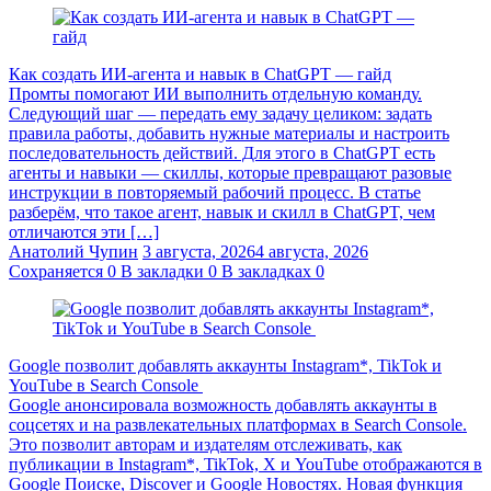
Как создать ИИ-агента и навык в ChatGPT — гайд
Промты помогают ИИ выполнить отдельную команду.
Следующий шаг — передать ему задачу целиком: задать
правила работы, добавить нужные материалы и настроить
последовательность действий. Для этого в ChatGPT есть
агенты и навыки — скиллы, которые превращают разовые
инструкции в повторяемый рабочий процесс. В статье
разберём, что такое агент, навык и скилл в ChatGPT, чем
отличаются эти […]
Анатолий Чупин
3 августа, 2026
4 августа, 2026
Сохраняется
0
В закладки
0
В закладках
0
Google позволит добавлять аккаунты Instagram*, TikTok и
YouTube в Search Console
Google анонсировала возможность добавлять аккаунты в
соцсетях и на развлекательных платформах в Search Console.
Это позволит авторам и издателям отслеживать, как
публикации в Instagram*, TikTok, X и YouTube отображаются в
Google Поиске, Discover и Google Новостях. Новая функция