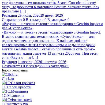
уже доступна всем пользователям Search Console по всему
миру. Подробности в материале Postium. Читайте также: Как
правильно […]
Редакция
29 июля, 2026
29 июля, 2026
Сохраняется
0
В закладки
0
В закладках
0
«Вкусно — и точка» готовит коллаборацию с Genshin Impact и
два «Супер Бокса»
«Вкусно — и точка» готовит коллаборацию с Genshin Impact.
В меню появятся два тематических «Супер Бокса» — для
одного человека и для компании. К наборам добавят
коллекционные ленты с героями игры и коды на подарки
внутри Genshin Impact. Согласно попавшим в сеть промо-
материалам, акция стартует 13 августа 2026 года. При этом,
сеть «Вкусно — и […]
Редакция
1 августа, 2026
1 августа, 2026
Сохраняется
0
В закладки
0
В закладках
0
Блоги компаний
Click.ru
1С:Салон красоты
1С:Медицина
1С:Фитнес клуб