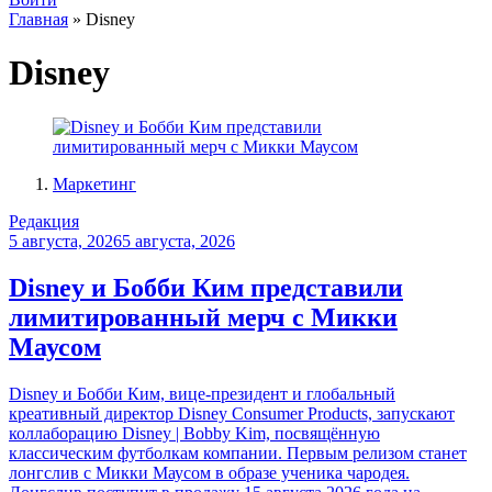
Главная
»
Disney
Disney
Маркетинг
Редакция
5 августа, 2026
5 августа, 2026
Disney и Бобби Ким представили
лимитированный мерч с Микки
Маусом
Disney и Бобби Ким, вице-президент и глобальный
креативный директор Disney Consumer Products, запускают
коллаборацию Disney | Bobby Kim, посвящённую
классическим футболкам компании. Первым релизом станет
лонгслив с Микки Маусом в образе ученика чародея.