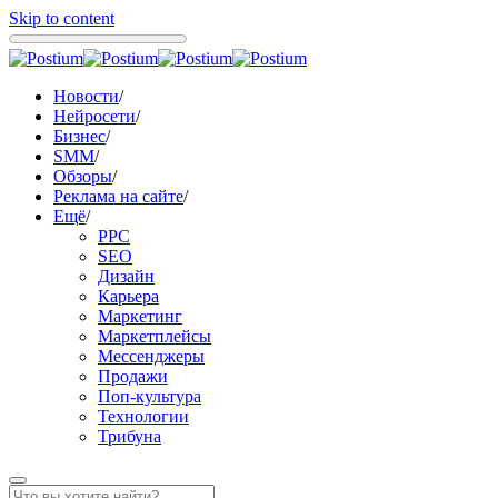
Skip to content
Новости
/
Нейросети
/
Бизнес
/
SMM
/
Обзоры
/
Реклама на сайте
/
Ещё
/
PPC
SEO
Дизайн
Карьера
Маркетинг
Маркетплейсы
Мессенджеры
Продажи
Поп-культура
Технологии
Трибуна