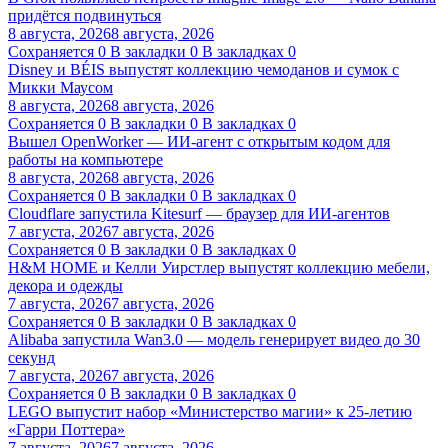
придётся подвинуться
8 августа, 2026
8 августа, 2026
Сохраняется
0
В закладки
0
В закладках
0
Disney и BÉIS выпустят коллекцию чемоданов и сумок с
Микки Маусом
8 августа, 2026
8 августа, 2026
Сохраняется
0
В закладки
0
В закладках
0
Вышел OpenWorker — ИИ-агент с открытым кодом для
работы на компьютере
8 августа, 2026
8 августа, 2026
Сохраняется
0
В закладки
0
В закладках
0
Cloudflare запустила Kitesurf — браузер для ИИ-агентов
7 августа, 2026
7 августа, 2026
Сохраняется
0
В закладки
0
В закладках
0
H&M HOME и Келли Уирстлер выпустят коллекцию мебели,
декора и одежды
7 августа, 2026
7 августа, 2026
Сохраняется
0
В закладки
0
В закладках
0
Alibaba запустила Wan3.0 — модель генерирует видео до 30
секунд
7 августа, 2026
7 августа, 2026
Сохраняется
0
В закладки
0
В закладках
0
LEGO выпустит набор «Министерство магии» к 25-летию
«Гарри Поттера»
7 августа, 2026
7 августа, 2026