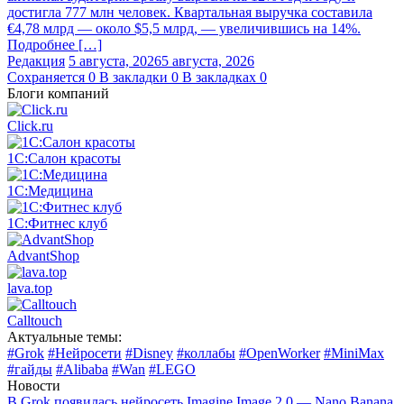
достигла 777 млн человек. Квартальная выручка составила
€4,78 млрд — около $5,5 млрд, — увеличившись на 14%.
Подробнее […]
Редакция
5 августа, 2026
5 августа, 2026
Сохраняется
0
В закладки
0
В закладках
0
Блоги компаний
Click.ru
1С:Салон красоты
1С:Медицина
1С:Фитнес клуб
AdvantShop
lava.top
Calltouch
Актуальные темы:
#Grok
#Нейросети
#Disney
#коллабы
#OpenWorker
#MiniMax
#гайды
#Alibaba
#Wan
#LEGO
Новости
В Grok появилась нейросеть Imagine Image 2.0 — Nano Banana