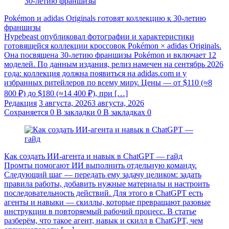
Pokémon и adidas Originals готовят коллекцию к 30-летию
франшизы
Hypebeast опубликовал фотографии и характеристики
готовящейся коллекции кроссовок Pokémon × adidas Originals.
Она посвящена 30-летию франшизы Pokémon и включает 12
моделей. По данным издания, релиз намечен на сентябрь 2026
года: коллекция должна появиться на adidas.com и у
избранных ритейлеров по всему миру. Цены — от $110 (≈8
800 ₽) до $180 (≈14 400 ₽), при […]
Редакция
3 августа, 2026
3 августа, 2026
Сохраняется
0
В закладки
0
В закладках
0
Как создать ИИ-агента и навык в ChatGPT — гайд
Промты помогают ИИ выполнить отдельную команду.
Следующий шаг — передать ему задачу целиком: задать
правила работы, добавить нужные материалы и настроить
последовательность действий. Для этого в ChatGPT есть
агенты и навыки — скиллы, которые превращают разовые
инструкции в повторяемый рабочий процесс. В статье
разберём, что такое агент, навык и скилл в ChatGPT, чем