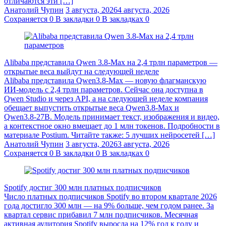
отличаются эти […]
Анатолий Чупин
3 августа, 2026
4 августа, 2026
Сохраняется
0
В закладки
0
В закладках
0
Alibaba представила Qwen 3.8‑Max на 2,4 трлн параметров —
открытые веса выйдут на следующей неделе
Alibaba представила Qwen3.8‑Max — новую флагманскую
ИИ-модель с 2,4 трлн параметров. Сейчас она доступна в
Qwen Studio и через API, а на следующей неделе компания
обещает выпустить открытые веса Qwen3.8‑Max и
Qwen3.8‑27B. Модель принимает текст, изображения и видео,
а контекстное окно вмещает до 1 млн токенов. Подробности в
материале Postium. Читайте также: 5 лучших нейросетей […]
Анатолий Чупин
3 августа, 2026
3 августа, 2026
Сохраняется
0
В закладки
0
В закладках
0
Spotify достиг 300 млн платных подписчиков
Число платных подписчиков Spotify во втором квартале 2026
года достигло 300 млн — на 9% больше, чем годом ранее. За
квартал сервис прибавил 7 млн подписчиков. Месячная
активная аудитория Spotify выросла на 12% год к году и