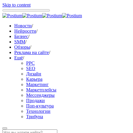
Skip to content
Новости
/
Нейросети
/
Бизнес
/
SMM
/
Обзоры
/
Реклама на сайте
/
Ещё
/
PPC
SEO
Дизайн
Карьера
Маркетинг
Маркетплейсы
Мессенджеры
Продажи
Поп-культура
Технологии
Трибуна