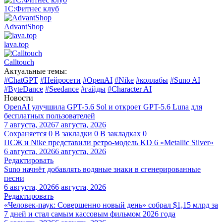
1С:Фитнес клуб
AdvantShop
lava.top
Calltouch
Актуальные темы:
#ChatGPT
#Нейросети
#OpenAI
#Nike
#коллабы
#Suno AI
#ByteDance
#Seedance
#гайды
#Character AI
Новости
OpenAI улучшила GPT-5.6 Sol и откроет GPT-5.6 Luna для
бесплатных пользователей
7 августа, 2026
7 августа, 2026
Сохраняется
0
В закладки
0
В закладках
0
ПСЖ и Nike представили ретро-модель KD 6 «Metallic Silver»
6 августа, 2026
6 августа, 2026
Редактировать
Suno начнёт добавлять водяные знаки в сгенерированные
песни
6 августа, 2026
6 августа, 2026
Редактировать
«Человек-паук: Совершенно новый день» собрал $1,15 млрд за
7 дней и стал самым кассовым фильмом 2026 года