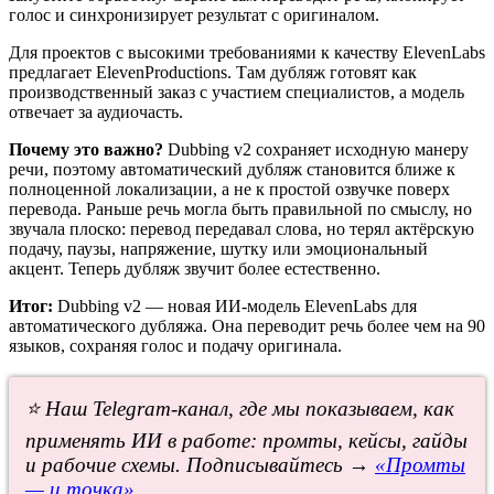
голос и синхронизирует результат с оригиналом.
Для проектов с высокими требованиями к качеству ElevenLabs
предлагает ElevenProductions. Там дубляж готовят как
производственный заказ с участием специалистов, а модель
отвечает за аудиочасть.
Почему это важно?
Dubbing v2 сохраняет исходную манеру
речи, поэтому автоматический дубляж становится ближе к
полноценной локализации, а не к простой озвучке поверх
перевода. Раньше речь могла быть правильной по смыслу, но
звучала плоско: перевод передавал слова, но терял актёрскую
подачу, паузы, напряжение, шутку или эмоциональный
акцент. Теперь дубляж звучит более естественно.
Итог:
Dubbing v2 — новая ИИ-модель ElevenLabs для
автоматического дубляжа. Она переводит речь более чем на 90
языков, сохраняя голос и подачу оригинала.
⭐ Наш Telegram-канал, где мы показываем, как
применять ИИ в работе: промты, кейсы, гайды
и рабочие схемы. Подписывайтесь →
«Промты
— и точка»
.