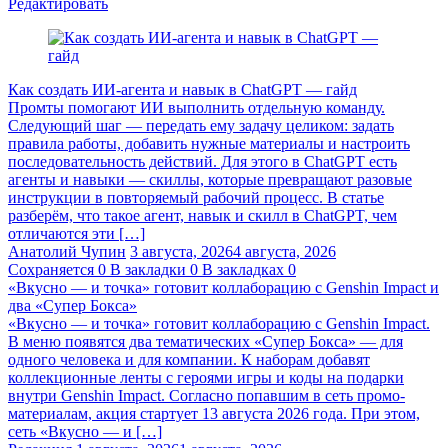
Редактировать
Как создать ИИ-агента и навык в ChatGPT — гайд
Промты помогают ИИ выполнить отдельную команду.
Следующий шаг — передать ему задачу целиком: задать
правила работы, добавить нужные материалы и настроить
последовательность действий. Для этого в ChatGPT есть
агенты и навыки — скиллы, которые превращают разовые
инструкции в повторяемый рабочий процесс. В статье
разберём, что такое агент, навык и скилл в ChatGPT, чем
отличаются эти […]
Анатолий Чупин
3 августа, 2026
4 августа, 2026
Сохраняется
0
В закладки
0
В закладках
0
«Вкусно — и точка» готовит коллаборацию с Genshin Impact и
два «Супер Бокса»
«Вкусно — и точка» готовит коллаборацию с Genshin Impact.
В меню появятся два тематических «Супер Бокса» — для
одного человека и для компании. К наборам добавят
коллекционные ленты с героями игры и коды на подарки
внутри Genshin Impact. Согласно попавшим в сеть промо-
материалам, акция стартует 13 августа 2026 года. При этом,
сеть «Вкусно — и […]