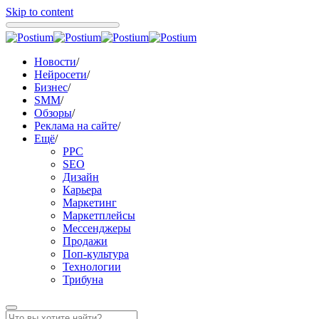
Skip to content
Новости
/
Нейросети
/
Бизнес
/
SMM
/
Обзоры
/
Реклама на сайте
/
Ещё
/
PPC
SEO
Дизайн
Карьера
Маркетинг
Маркетплейсы
Мессенджеры
Продажи
Поп-культура
Технологии
Трибуна