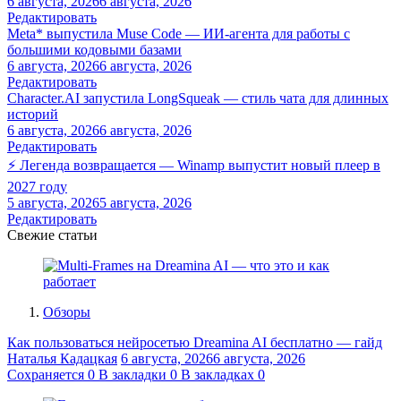
6 августа, 2026
6 августа, 2026
Редактировать
Meta* выпустила Muse Code — ИИ-агента для работы с
большими кодовыми базами
6 августа, 2026
6 августа, 2026
Редактировать
Character.AI запустила LongSqueak — стиль чата для длинных
историй
6 августа, 2026
6 августа, 2026
Редактировать
⚡ Легенда возвращается — Winamp выпустит новый плеер в
2027 году
5 августа, 2026
5 августа, 2026
Редактировать
Свежие статьи
Обзоры
Как пользоваться нейросетью Dreamina AI бесплатно — гайд
Наталья Кадацкая
6 августа, 2026
6 августа, 2026
Сохраняется
0
В закладки
0
В закладках
0