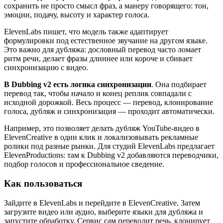
сохранить не просто смысл фраз, а манеру говорящего: тон,
эмоции, подачу, высоту и характер голоса.
ElevenLabs пишет, что модель также адаптирует
формулировки под естественное звучание на другом языке.
Это важно для дубляжа: дословный перевод часто ломает
ритм речи, делает фразы длиннее или короче и сбивает
синхронизацию с видео.
В Dubbing v2 есть логика синхронизации
. Она подбирает
перевод так, чтобы начало и конец реплик совпадали с
исходной дорожкой. Весь процесс — перевод, клонирование
голоса, дубляж и синхронизация — проходит автоматически.
Например, это позволяет делать дубляж YouTube-видео в
ElevenCreative в один клик и локализовывать рекламные
ролики под разные рынки. Для студий ElevenLabs предлагает
ElevenProductions: там к Dubbing v2 добавляются переводчики,
подбор голосов и профессиональное сведение.
Как пользоваться
Зайдите в ElevenLabs и перейдите в ElevenCreative. Затем
загрузите видео или аудио, выберите языки для дубляжа и
запустите обработку. Сервис сам переводит речь, клонирует