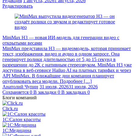
Редакция
1 августа, 2026
1 августа, 2026
Редактировать
MiniMax H3 — новая ИИ-модель для генерации видео с
открытыми весами
MiniMax представила H3 — видеомодель, которая принимает
текст, изображения, видео и аудио в одном запросе. Она
генерирует ролики длительностью от 5 до 15 секунд в
разрешении до 2K с нативным стереозвуком. MiniMax H3 уже
доступна в веб-сервисе Hailuo AI на платных тарифах и через
API MiniMax. В ближайшие дни компания планирует
опубликовать веса модели. Подробнее […]
Анатолий Чупин
31 июля, 2026
31 июля, 2026
Сохраняется
0
В закладки
0
В закладках
0
Блоги компаний
Click.ru
1С:Салон красоты
1С:Медицина