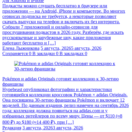
для Android и iPhone
Подкасты можно слушать бесплатно в браузере или
приложении — на Android, iPhone и компьютере. Во многих
сервисах подписка не требуется, а некоторые позволяют
скачать выпуски на телефон и включать их без интернета.
Собрали 7 приложений и онлайн-сервисов для
прослушивания подкастов в 2026 году. Разберём, где искать
русскоязычные и зарубежные шоу, какие приложения
работают бесплатно и […]
Елена Лыжникова
5 августа, 2026
5 августа, 2026
Сохраняется
0
В закладки
0
В закладках
0
Pokémon и adidas Originals готовят коллекцию к 30-летию
франшизы
Hypebeast опубликовал фотографии и характеристики
готовящейся коллекции кроссовок Pokémon × adidas Originals.
Она посвящена 30-летию франшизы Pokémon и включает 12
моделей. По данным издания, релиз намечен на сентябрь 2026
года: коллекция должна появиться на adidas.com и у
избранных ритейлеров по всему миру. Цены — от $110 (≈8
800 ₽) до $180 (≈14 400 ₽), при […]
Редакция
3 августа, 2026
3 августа, 2026