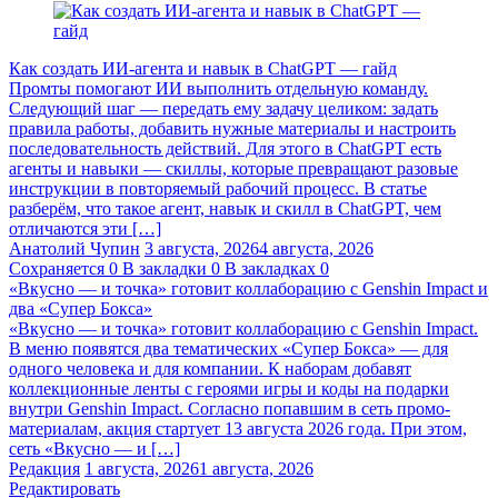
Как создать ИИ-агента и навык в ChatGPT — гайд
Промты помогают ИИ выполнить отдельную команду.
Следующий шаг — передать ему задачу целиком: задать
правила работы, добавить нужные материалы и настроить
последовательность действий. Для этого в ChatGPT есть
агенты и навыки — скиллы, которые превращают разовые
инструкции в повторяемый рабочий процесс. В статье
разберём, что такое агент, навык и скилл в ChatGPT, чем
отличаются эти […]
Анатолий Чупин
3 августа, 2026
4 августа, 2026
Сохраняется
0
В закладки
0
В закладках
0
«Вкусно — и точка» готовит коллаборацию с Genshin Impact и
два «Супер Бокса»
«Вкусно — и точка» готовит коллаборацию с Genshin Impact.
В меню появятся два тематических «Супер Бокса» — для
одного человека и для компании. К наборам добавят
коллекционные ленты с героями игры и коды на подарки
внутри Genshin Impact. Согласно попавшим в сеть промо-
материалам, акция стартует 13 августа 2026 года. При этом,
сеть «Вкусно — и […]
Редакция
1 августа, 2026
1 августа, 2026
Редактировать