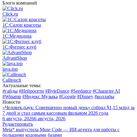
Блоги компаний
Click.ru
1С:Салон красоты
1С:Медицина
1С:Фитнес клуб
AdvantShop
lava.top
Calltouch
Актуальные темы:
#гайды
#Нейросети
#ByteDance
#Seedance
#Character AI
#Winamp
#Яндекс Музыка
#Google
#Disney
#коллабы
Новости
«Человек-паук: Совершенно новый день» собрал $1,15 млрд за
7 дней и стал самым кассовым фильмом 2026 года
6 августа, 2026
6 августа, 2026
Редактировать
Meta* выпустила Muse Code — ИИ-агента для работы с
большими кодовыми базами