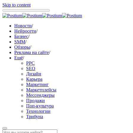
Skip to content
Новости
/
Нейросети
/
Бизнес
/
SMM
/
Обзоры
/
Реклама на сайте
/
Ещё
/
PPC
SEO
Дизайн
Карьера
Маркетинг
Маркетплейсы
Мессенджеры
Продажи
Поп-культура
Технологии
Трибуна