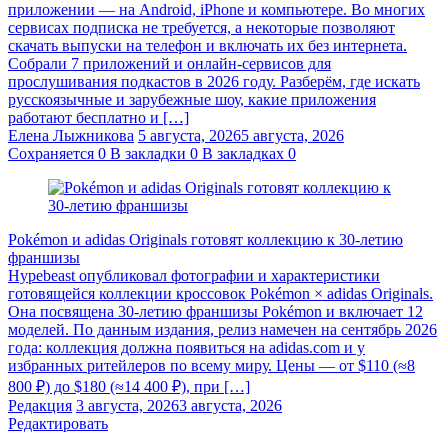
приложении — на Android, iPhone и компьютере. Во многих
сервисах подписка не требуется, а некоторые позволяют
скачать выпуски на телефон и включать их без интернета.
Собрали 7 приложений и онлайн-сервисов для
прослушивания подкастов в 2026 году. Разберём, где искать
русскоязычные и зарубежные шоу, какие приложения
работают бесплатно и […]
Елена Лыжникова
5 августа, 2026
5 августа, 2026
Сохраняется
0
В закладки
0
В закладках
0
Pokémon и adidas Originals готовят коллекцию к 30-летию
франшизы
Hypebeast опубликовал фотографии и характеристики
готовящейся коллекции кроссовок Pokémon × adidas Originals.
Она посвящена 30-летию франшизы Pokémon и включает 12
моделей. По данным издания, релиз намечен на сентябрь 2026
года: коллекция должна появиться на adidas.com и у
избранных ритейлеров по всему миру. Цены — от $110 (≈8
800 ₽) до $180 (≈14 400 ₽), при […]
Редакция
3 августа, 2026
3 августа, 2026
Редактировать