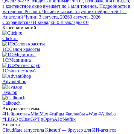
Qwen3.8‑27B. Модель принимает текст, изображения и видео,
а контекстное окно вмещает до 1 млн токенов. Подробности в
материале Postium. Читайте также: 5 лучших нейросетей […]
Анатолий Чупин
3 августа, 2026
3 августа, 2026
Сохраняется
0
В закладки
0
В закладках
0
Блоги компаний
Click.ru
1С:Салон красоты
1С:Медицина
1С:Фитнес клуб
AdvantShop
lava.top
Calltouch
Актуальные темы:
#Нейросети
#MiniMax
#гайды
#коллабы
#Wan
#Alibaba
#LEGO
#ChatGPT
#OpenAI
#Netflix
Новости
Cloudflare запустила Kitesurf — браузер для ИИ-агентов