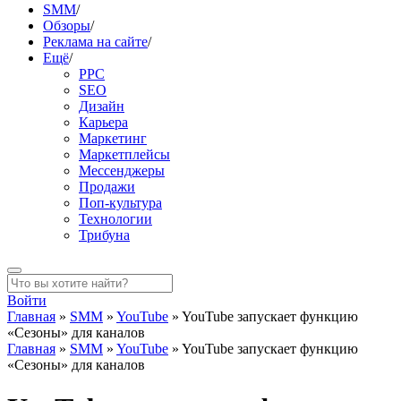
SMM
/
Обзоры
/
Реклама на сайте
/
Ещё
/
PPC
SEO
Дизайн
Карьера
Маркетинг
Маркетплейсы
Мессенджеры
Продажи
Поп-культура
Технологии
Трибуна
Войти
Главная
»
SMM
»
YouTube
»
YouTube запускает функцию
«Сезоны» для каналов
Главная
»
SMM
»
YouTube
»
YouTube запускает функцию
«Сезоны» для каналов