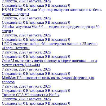
7 августа, 2026
7 августа, 2026
Сохраняется
0
В закладки
0
В закладках
0
H&M HOME и Келли Уирстлер выпустят коллекцию мебели,
декора и одежды
7 августа, 2026
7 августа, 2026
Сохраняется
0
В закладки
0
В закладках
0
Alibaba запустила Wan3.0 — модель генерирует видео до 30
секунд
7 августа, 2026
7 августа, 2026
Сохраняется
0
В закладки
0
В закладках
0
LEGO выпустит набор «Министерство магии» к 25-летию
«Гарри Поттера»
7 августа, 2026
7 августа, 2026
Сохраняется
0
В закладки
0
В закладках
0
OpenAI выпустит умную колонку в форме пончика — она
может стоить $300–400
7 августа, 2026
7 августа, 2026
Сохраняется
0
В закладки
0
В закладках
0
MiniMax H3 позволит использовать аудиореференсы для
голосов
7 августа, 2026
7 августа, 2026
Сохраняется
0
В закладки
0
В закладках
0
Трейлер GTA VI покажут на Netflix
7 августа, 2026
7 августа, 2026
Сохраняется
0
В закладки
0
В закладках
0