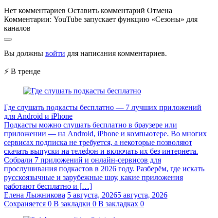
Нет комментариев
Оставить комментарий
Отмена
Комментарии:
YouTube запускает функцию «Сезоны» для
каналов
Вы должны
войти
для написания комментариев.
⚡ В тренде
Где слушать подкасты бесплатно — 7 лучших приложений
для Android и iPhone
Подкасты можно слушать бесплатно в браузере или
приложении — на Android, iPhone и компьютере. Во многих
сервисах подписка не требуется, а некоторые позволяют
скачать выпуски на телефон и включать их без интернета.
Собрали 7 приложений и онлайн-сервисов для
прослушивания подкастов в 2026 году. Разберём, где искать
русскоязычные и зарубежные шоу, какие приложения
работают бесплатно и […]
Елена Лыжникова
5 августа, 2026
5 августа, 2026
Сохраняется
0
В закладки
0
В закладках
0