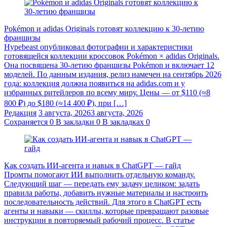
Pokémon и adidas Originals готовят коллекцию к 30-летию
франшизы
Hypebeast опубликовал фотографии и характеристики
готовящейся коллекции кроссовок Pokémon × adidas Originals.
Она посвящена 30-летию франшизы Pokémon и включает 12
моделей. По данным издания, релиз намечен на сентябрь 2026
года: коллекция должна появиться на adidas.com и у
избранных ритейлеров по всему миру. Цены — от $110 (≈8
800 ₽) до $180 (≈14 400 ₽), при […]
Редакция
3 августа, 2026
3 августа, 2026
Сохраняется
0
В закладки
0
В закладках
0
Как создать ИИ-агента и навык в ChatGPT — гайд
Промты помогают ИИ выполнить отдельную команду.
Следующий шаг — передать ему задачу целиком: задать
правила работы, добавить нужные материалы и настроить
последовательность действий. Для этого в ChatGPT есть
агенты и навыки — скиллы, которые превращают разовые
инструкции в повторяемый рабочий процесс. В статье