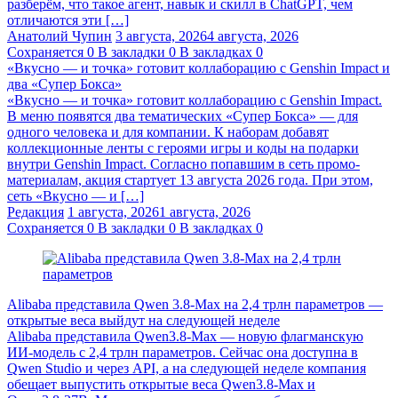
разберём, что такое агент, навык и скилл в ChatGPT, чем
отличаются эти […]
Анатолий Чупин
3 августа, 2026
4 августа, 2026
Сохраняется
0
В закладки
0
В закладках
0
«Вкусно — и точка» готовит коллаборацию с Genshin Impact и
два «Супер Бокса»
«Вкусно — и точка» готовит коллаборацию с Genshin Impact.
В меню появятся два тематических «Супер Бокса» — для
одного человека и для компании. К наборам добавят
коллекционные ленты с героями игры и коды на подарки
внутри Genshin Impact. Согласно попавшим в сеть промо-
материалам, акция стартует 13 августа 2026 года. При этом,
сеть «Вкусно — и […]
Редакция
1 августа, 2026
1 августа, 2026
Сохраняется
0
В закладки
0
В закладках
0
Alibaba представила Qwen 3.8‑Max на 2,4 трлн параметров —
открытые веса выйдут на следующей неделе
Alibaba представила Qwen3.8‑Max — новую флагманскую
ИИ-модель с 2,4 трлн параметров. Сейчас она доступна в
Qwen Studio и через API, а на следующей неделе компания
обещает выпустить открытые веса Qwen3.8‑Max и