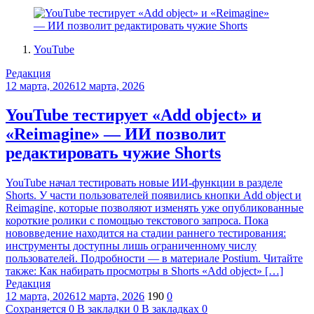
YouTube
Редакция
12 марта, 2026
12 марта, 2026
YouTube тестирует «Add object» и
«Reimagine» — ИИ позволит
редактировать чужие Shorts
YouTube начал тестировать новые ИИ-функции в разделе
Shorts. У части пользователей появились кнопки Add object и
Reimagine, которые позволяют изменять уже опубликованные
короткие ролики с помощью текстового запроса. Пока
нововведение находится на стадии раннего тестирования:
инструменты доступны лишь ограниченному числу
пользователей. Подробности — в материале Postium. Читайте
также: Как набирать просмотры в Shorts «Add object» […]
Редакция
12 марта, 2026
12 марта, 2026
190
0
Сохраняется
0
В закладки
0
В закладках
0