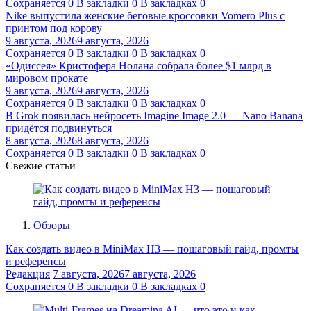
Сохраняется
0
В закладки
0
В закладках
0
Nike выпустила женские беговые кроссовки Vomero Plus с
принтом под корову
9 августа, 2026
9 августа, 2026
Сохраняется
0
В закладки
0
В закладках
0
«Одиссея» Кристофера Нолана собрала более $1 млрд в
мировом прокате
9 августа, 2026
9 августа, 2026
Сохраняется
0
В закладки
0
В закладках
0
В Grok появилась нейросеть Imagine Image 2.0 — Nano Banana
придётся подвинуться
8 августа, 2026
8 августа, 2026
Сохраняется
0
В закладки
0
В закладках
0
Свежие статьи
Обзоры
Как создать видео в MiniMax H3 — пошаговый гайд, промты
и референсы
Редакция
7 августа, 2026
7 августа, 2026
Сохраняется
0
В закладки
0
В закладках
0