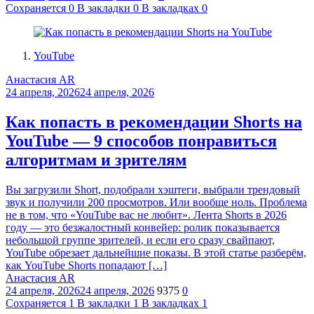
Сохраняется
0
В закладки
0
В закладках
0
YouTube
Анастасия AR
24 апреля, 2026
24 апреля, 2026
Как попасть в рекомендации Shorts на
YouTube — 9 способов понравиться
алгоритмам и зрителям
Вы загрузили Short, подобрали хэштеги, выбрали трендовый
звук и получили 200 просмотров. Или вообще ноль. Проблема
не в том, что «YouTube вас не любит». Лента Shorts в 2026
году — это безжалостный конвейер: ролик показывается
небольшой группе зрителей, и если его сразу свайпают,
YouTube обрезает дальнейшие показы. В этой статье разберём,
как YouTube Shorts попадают […]
Анастасия AR
24 апреля, 2026
24 апреля, 2026
9375
0
Сохраняется
1
В закладки
1
В закладках
1