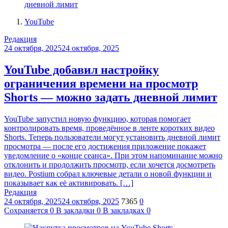
YouTube
Редакция
24 октября, 2025
24 октября, 2025
YouTube добавил настройку
ограничения времени на просмотр
Shorts — можно задать дневной лимит
YouTube запустил новую функцию, которая помогает
контролировать время, проведённое в ленте коротких видео
Shorts. Теперь пользователи могут установить дневной лимит
просмотра — после его достижения приложение покажет
уведомление о «конце сеанса». При этом напоминание можно
отклонить и продолжить просмотр, если хочется досмотреть
видео. Postium собрал ключевые детали о новой функции и
показывает как её активировать. […]
Редакция
24 октября, 2025
24 октября, 2025
7365
0
Сохраняется
0
В закладки
0
В закладках
0