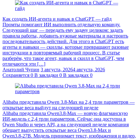
Как создать ИИ-агента и навык в ChatGPT — гайд
Промты помогают ИИ выполнить отдельную команду.
Следующий шаг — передать ему задачу целиком: задать
правила работы, добавить нужные материалы и настроить
последовательность действий. Для этого в ChatGPT есть
агенты и навыки — скиллы, которые превращают разовые
инструкции в повторяемый рабочий процесс. В статье
разберём, что такое агент, навык и скилл в ChatGPT, чем
отличаются эти […]
Анатолий Чупин
3 августа, 2026
4 августа, 2026
Сохраняется
0
В закладки
0
В закладках
0
Alibaba представила Qwen 3.8‑Max на 2,4 трлн параметров —
открытые веса выйдут на следующей неделе
Alibaba представила Qwen3.8‑Max — новую флагманскую
ИИ-модель с 2,4 трлн параметров. Сейчас она доступна в
Qwen Studio и через API, а на следующей неделе компания
обещает выпустить открытые веса Qwen3.8‑Max и
Qwen3.8‑27B. Модель принимает текст, изображения и видео,