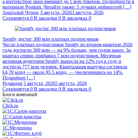
а контекстное окно вмещает до 1 млн токенов. Подробности в
материале Postium. Читайте также: 5 лучших нейросетей […]
Анатолий Чупин
3 августа, 2026
3 августа, 2026
Сохраняется
0
В закладки
0
В закладках
0
Spotify достиг 300 млн платных подписчиков
Число платных подписчиков Spotify во втором квартале 2026
года достигло 300 млн — на 9% больше, чем годом ранее. За
квартал сервис прибавил 7 млн подписчиков. Месячная
активная аудитория Spotify выросла на 12% год к году и
достигла 777 млн человек. Квартальная выручка составила
€4,78 млрд — около $5,5 млрд, — увеличившись на 14%.
Подробнее […]
Редакция
5 августа, 2026
5 августа, 2026
Сохраняется
0
В закладки
0
В закладках
0
Блоги компаний
Click.ru
1С:Салон красоты
1С:Медицина