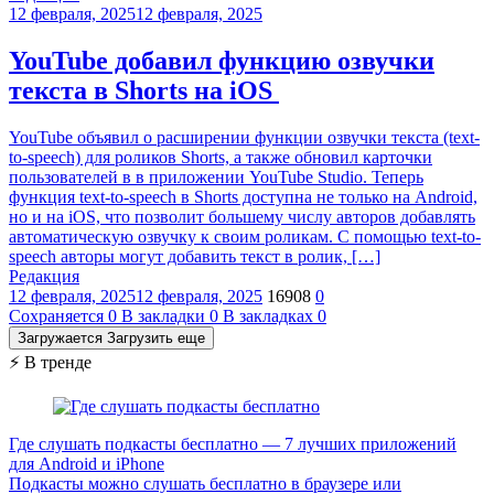
12 февраля, 2025
12 февраля, 2025
YouTube добавил функцию озвучки
текста в Shorts на iOS
YouTube объявил о расширении функции озвучки текста (text-
to-speech) для роликов Shorts, а также обновил карточки
пользователей в в приложении YouTube Studio. Теперь
функция text-to-speech в Shorts доступна не только на Android,
но и на iOS, что позволит большему числу авторов добавлять
автоматическую озвучку к своим роликам. С помощью text-to-
speech авторы могут добавить текст в ролик, […]
Редакция
12 февраля, 2025
12 февраля, 2025
16908
0
Сохраняется
0
В закладки
0
В закладках
0
Загружается
Загрузить еще
⚡ В тренде
Где слушать подкасты бесплатно — 7 лучших приложений
для Android и iPhone
Подкасты можно слушать бесплатно в браузере или