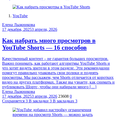
YouTube
Елена Лыжникова
17 декабря, 2025
3 апреля, 2026
Как набрать много просмотров в
YouTube Shorts — 16 способов
Качественный контент – не гарантия больших просмотров.
Важно понимать, как работают алгоритмы YouTube Shorts и
что хотят видеть зрители в этом разделе. Эти рекомендации
помогут правильно упаковать свои ролики и поднять
просмотры. Мы расскажем, чем Shorts отличается от коротких
видео на других платформах. Также вы узнаете, как снимать и
публиковать Шортс, чтобы они набирали много […]
Елена Лыжникова
17 декабря, 2025
3 апреля, 2026
23608
0
Сохраняется
3
В закладки
3
В закладках
3