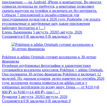
приложении — на Android, iPhone и компьютере. Во многих
сервисах подписка не требуется, а некоторые позволяют
скачать выпуски на телефон и включать их без интернета.
Собрали 7 приложений и онлайн-сервисов для
прослушивания подкастов в 2026 году. Разберём, где искать
русскоязычные и зарубежные шоу, какие приложения
работают бесплатно и […]
Елена Лыжникова
5 августа, 2026
5 августа, 2026
Сохраняется
0
В закладки
0
В закладках
0
Pokémon и adidas Originals готовят коллекцию к 30-летию
франшизы
Hypebeast опубликовал фотографии и характеристики
готовящейся коллекции кроссовок Pokémon × adidas Originals.
Она посвящена 30-летию франшизы Pokémon и включает 12
моделей. По данным издания, релиз намечен на сентябрь 2026
года: коллекция должна появиться на adidas.com и у
избранных ритейлеров по всему миру. Цены — от $110 (≈8
800 ₽) до $180 (≈14 400 ₽), при […]
Редакция
3 августа, 2026
3 августа, 2026
Сохраняется
0
В закладки
0
В закладках
0