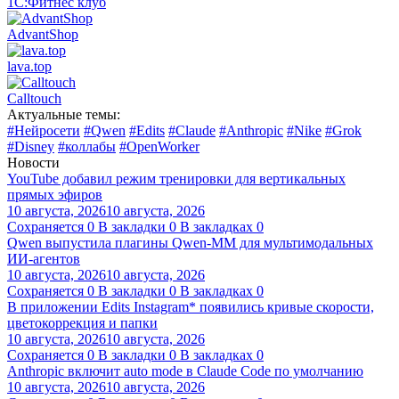
1С:Фитнес клуб
AdvantShop
lava.top
Calltouch
Актуальные темы:
#Нейросети
#Qwen
#Edits
#Claude
#Anthropic
#Nike
#Grok
#Disney
#коллабы
#OpenWorker
Новости
YouTube добавил режим тренировки для вертикальных
прямых эфиров
10 августа, 2026
10 августа, 2026
Сохраняется
0
В закладки
0
В закладках
0
Qwen выпустила плагины Qwen-MM для мультимодальных
ИИ-агентов
10 августа, 2026
10 августа, 2026
Сохраняется
0
В закладки
0
В закладках
0
В приложении Edits Instagram* появились кривые скорости,
цветокоррекция и папки
10 августа, 2026
10 августа, 2026
Сохраняется
0
В закладки
0
В закладках
0
Anthropic включит auto mode в Claude Code по умолчанию
10 августа, 2026
10 августа, 2026