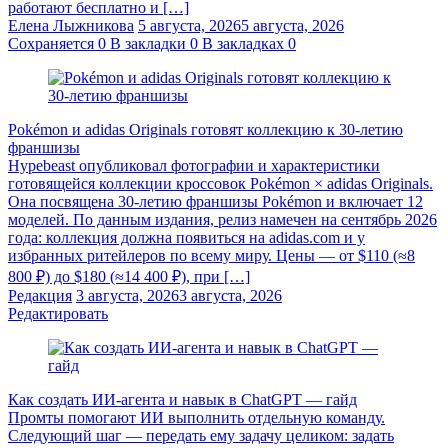
работают бесплатно и […]
Елена Лыжникова
5 августа, 2026
5 августа, 2026
Сохраняется
0
В закладки
0
В закладках
0
Pokémon и adidas Originals готовят коллекцию к 30-летию
франшизы
Hypebeast опубликовал фотографии и характеристики
готовящейся коллекции кроссовок Pokémon × adidas Originals.
Она посвящена 30-летию франшизы Pokémon и включает 12
моделей. По данным издания, релиз намечен на сентябрь 2026
года: коллекция должна появиться на adidas.com и у
избранных ритейлеров по всему миру. Цены — от $110 (≈8
800 ₽) до $180 (≈14 400 ₽), при […]
Редакция
3 августа, 2026
3 августа, 2026
Редактировать
Как создать ИИ-агента и навык в ChatGPT — гайд
Промты помогают ИИ выполнить отдельную команду.
Следующий шаг — передать ему задачу целиком: задать