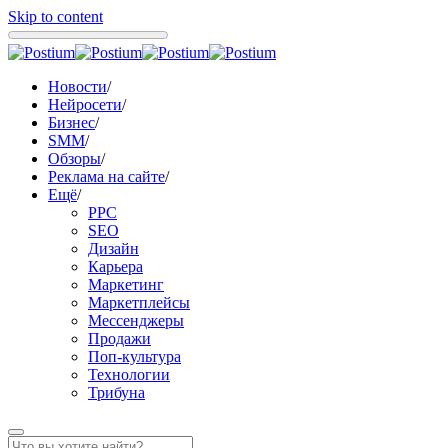
Skip to content
Новости
/
Нейросети
/
Бизнес
/
SMM
/
Обзоры
/
Реклама на сайте
/
Ещё
/
PPC
SEO
Дизайн
Карьера
Маркетинг
Маркетплейсы
Мессенджеры
Продажи
Поп-культура
Технологии
Трибуна