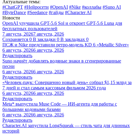
Актуальные темы:
#ChatGPT
#Нейросети
#OpenAI
#Nike
#коллабы
#Suno AI
#ByteDance
#Seedance
#гайды
#Character AI
Новости
OpenAI улучшила GPT-5.6 Sol и откроет GPT-5.6 Luna для
бесплатных пользователей
7 августа, 2026
7 августа, 2026
Сохраняется
0
В закладки
0
В закладках
0
ПСЖ и Nike представили ретро-модель KD 6 «Metallic Silver»
6 августа, 2026
6 августа, 2026
Редактировать
Suno начнёт добавлять водяные знаки в сгенерированные
песни
6 августа, 2026
6 августа, 2026
Редактировать
«Человек-паук: Совершенно новый день» собрал $1,15 млрд за
7 дней и стал самым кассовым фильмом 2026 года
6 августа, 2026
6 августа, 2026
Редактировать
Meta* выпустила Muse Code — ИИ-агента для работы с
большими кодовыми базами
6 августа, 2026
6 августа, 2026
Редактировать
Character.AI запустила LongSqueak — стиль чата для длинных
историй