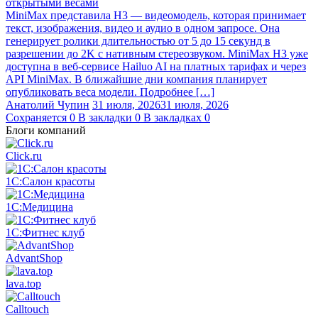
открытыми весами
MiniMax представила H3 — видеомодель, которая принимает
текст, изображения, видео и аудио в одном запросе. Она
генерирует ролики длительностью от 5 до 15 секунд в
разрешении до 2K с нативным стереозвуком. MiniMax H3 уже
доступна в веб-сервисе Hailuo AI на платных тарифах и через
API MiniMax. В ближайшие дни компания планирует
опубликовать веса модели. Подробнее […]
Анатолий Чупин
31 июля, 2026
31 июля, 2026
Сохраняется
0
В закладки
0
В закладках
0
Блоги компаний
Click.ru
1С:Салон красоты
1С:Медицина
1С:Фитнес клуб
AdvantShop
lava.top
Calltouch