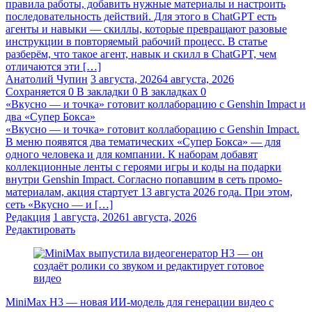
правила работы, добавить нужные материалы и настроить
последовательность действий. Для этого в ChatGPT есть
агенты и навыки — скиллы, которые превращают разовые
инструкции в повторяемый рабочий процесс. В статье
разберём, что такое агент, навык и скилл в ChatGPT, чем
отличаются эти […]
Анатолий Чупин
3 августа, 2026
4 августа, 2026
Сохраняется
0
В закладки
0
В закладках
0
«Вкусно — и точка» готовит коллаборацию с Genshin Impact и
два «Супер Бокса»
«Вкусно — и точка» готовит коллаборацию с Genshin Impact.
В меню появятся два тематических «Супер Бокса» — для
одного человека и для компании. К наборам добавят
коллекционные ленты с героями игры и коды на подарки
внутри Genshin Impact. Согласно попавшим в сеть промо-
материалам, акция стартует 13 августа 2026 года. При этом,
сеть «Вкусно — и […]
Редакция
1 августа, 2026
1 августа, 2026
Редактировать
MiniMax H3 — новая ИИ-модель для генерации видео с