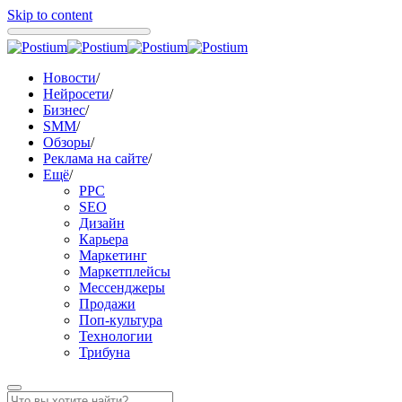
Skip to content
Новости
/
Нейросети
/
Бизнес
/
SMM
/
Обзоры
/
Реклама на сайте
/
Ещё
/
PPC
SEO
Дизайн
Карьера
Маркетинг
Маркетплейсы
Мессенджеры
Продажи
Поп-культура
Технологии
Трибуна