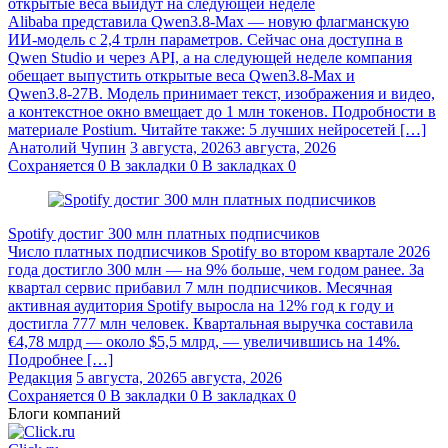
открытые веса выйдут на следующей неделе
Alibaba представила Qwen3.8‑Max — новую флагманскую
ИИ-модель с 2,4 трлн параметров. Сейчас она доступна в
Qwen Studio и через API, а на следующей неделе компания
обещает выпустить открытые веса Qwen3.8‑Max и
Qwen3.8‑27B. Модель принимает текст, изображения и видео,
а контекстное окно вмещает до 1 млн токенов. Подробности в
материале Postium. Читайте также: 5 лучших нейросетей […]
Анатолий Чупин
3 августа, 2026
3 августа, 2026
Сохраняется
0
В закладки
0
В закладках
0
Spotify достиг 300 млн платных подписчиков
Число платных подписчиков Spotify во втором квартале 2026
года достигло 300 млн — на 9% больше, чем годом ранее. За
квартал сервис прибавил 7 млн подписчиков. Месячная
активная аудитория Spotify выросла на 12% год к году и
достигла 777 млн человек. Квартальная выручка составила
€4,78 млрд — около $5,5 млрд, — увеличившись на 14%.
Подробнее […]
Редакция
5 августа, 2026
5 августа, 2026
Сохраняется
0
В закладки
0
В закладках
0
Блоги компаний