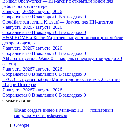
Вышел OpenWorker — ИИ-агент с открытым кодом для
работы на компьютере
8 августа, 2026
8 августа, 2026
Сохраняется
0
В закладки
0
В закладках
0
Cloudflare запустила Kitesurf — браузер для ИИ-агентов
7 августа, 2026
7 августа, 2026
Сохраняется
0
В закладки
0
В закладках
0
H&M HOME и Келли Уирстлер выпустят коллекцию мебели,
декора и одежды
7 августа, 2026
7 августа, 2026
Сохраняется
0
В закладки
0
В закладках
0
Alibaba запустила Wan3.0 — модель генерирует видео до 30
секунд
7 августа, 2026
7 августа, 2026
Сохраняется
0
В закладки
0
В закладках
0
LEGO выпустит набор «Министерство магии» к 25-летию
«Гарри Поттера»
7 августа, 2026
7 августа, 2026
Сохраняется
0
В закладки
0
В закладках
0
Свежие статьи
Обзоры