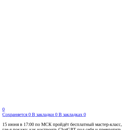
0
Сохраняется
0
В закладки
0
В закладках
0
15 июня в 17:00 по МСК пройдёт бесплатный мастер-класс,
где я покажу, как настроить ChatGPT под себя и превратить