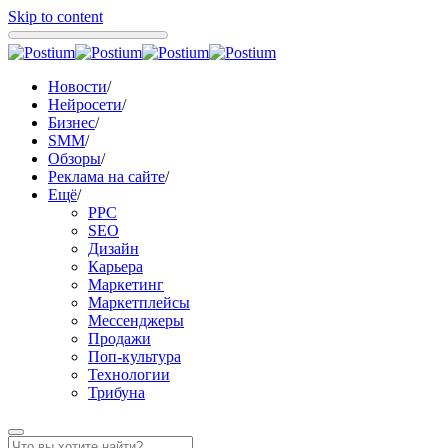
Skip to content
Новости
/
Нейросети
/
Бизнес
/
SMM
/
Обзоры
/
Реклама на сайте
/
Ещё
/
PPC
SEO
Дизайн
Карьера
Маркетинг
Маркетплейсы
Мессенджеры
Продажи
Поп-культура
Технологии
Трибуна