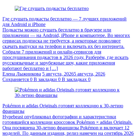
Где слушать подкасты бесплатно — 7 лучших приложений
для Android и iPhone
Подкасты можно слушать бесплатно в браузере или
приложении — на Android, iPhone и компьютере. Во многих
сервисах подписка не требуется, а некоторые позволяют
скачать выпуски на телефон и включать их без интернета.
Собрали 7 приложений и онлайн-сервисов для
прослушивания подкастов в 2026 году. Разберём, где искать
русскоязычные и зарубежные шоу, какие приложения
работают бесплатно и […]
Елена Лыжникова
5 августа, 2026
5 августа, 2026
Сохраняется
0
В закладки
0
В закладках
0
Pokémon и adidas Originals готовят коллекцию к 30-летию
франшизы
Hypebeast опубликовал фотографии и характеристики
готовящейся коллекции кроссовок Pokémon × adidas Originals.
Она посвящена 30-летию франшизы Pokémon и включает 12
моделей. По данным издания, релиз намечен на сентябрь 2026