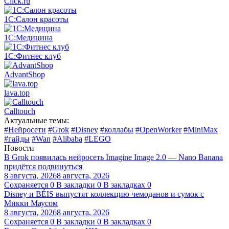
Click.ru
1С:Салон красоты
1С:Медицина
1С:Фитнес клуб
AdvantShop
lava.top
Calltouch
Актуальные темы:
#Нейросети
#Grok
#Disney
#коллабы
#OpenWorker
#MiniMax
#гайды
#Wan
#Alibaba
#LEGO
Новости
В Grok появилась нейросеть Imagine Image 2.0 — Nano Banana
придётся подвинуться
8 августа, 2026
8 августа, 2026
Сохраняется
0
В закладки
0
В закладках
0
Disney и BÉIS выпустят коллекцию чемоданов и сумок с
Микки Маусом
8 августа, 2026
8 августа, 2026
Сохраняется
0
В закладки
0
В закладках
0