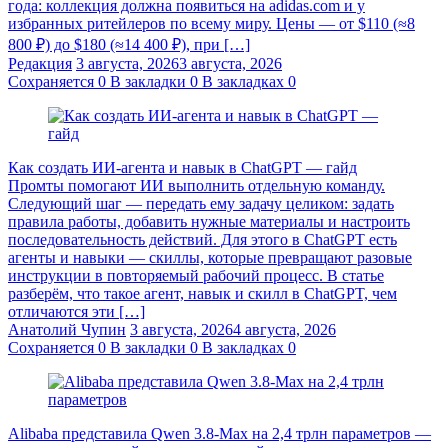
года: коллекция должна появиться на adidas.com и у
избранных ритейлеров по всему миру. Цены — от $110 (≈8
800 ₽) до $180 (≈14 400 ₽), при […]
Редакция
3 августа, 2026
3 августа, 2026
Сохраняется
0
В закладки
0
В закладках
0
Как создать ИИ-агента и навык в ChatGPT — гайд
Промты помогают ИИ выполнить отдельную команду.
Следующий шаг — передать ему задачу целиком: задать
правила работы, добавить нужные материалы и настроить
последовательность действий. Для этого в ChatGPT есть
агенты и навыки — скиллы, которые превращают разовые
инструкции в повторяемый рабочий процесс. В статье
разберём, что такое агент, навык и скилл в ChatGPT, чем
отличаются эти […]
Анатолий Чупин
3 августа, 2026
4 августа, 2026
Сохраняется
0
В закладки
0
В закладках
0
Alibaba представила Qwen 3.8‑Max на 2,4 трлн параметров —