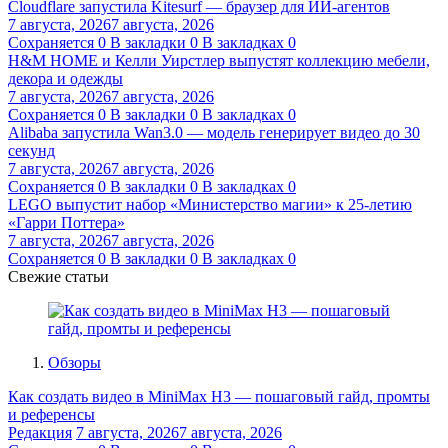
Cloudflare запустила Kitesurf — браузер для ИИ-агентов
7 августа, 2026
7 августа, 2026
Сохраняется
0
В закладки
0
В закладках
0
H&M HOME и Келли Уирстлер выпустят коллекцию мебели,
декора и одежды
7 августа, 2026
7 августа, 2026
Сохраняется
0
В закладки
0
В закладках
0
Alibaba запустила Wan3.0 — модель генерирует видео до 30
секунд
7 августа, 2026
7 августа, 2026
Сохраняется
0
В закладки
0
В закладках
0
LEGO выпустит набор «Министерство магии» к 25-летию
«Гарри Поттера»
7 августа, 2026
7 августа, 2026
Сохраняется
0
В закладки
0
В закладках
0
Свежие статьи
Обзоры
Как создать видео в MiniMax H3 — пошаговый гайд, промты
и референсы
Редакция
7 августа, 2026
7 августа, 2026