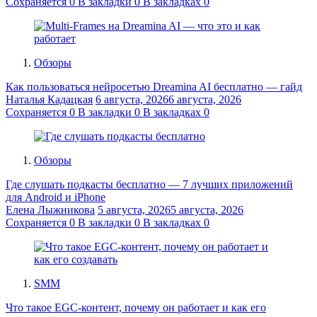
Сохраняется
0
В закладки
0
В закладках
0
Обзоры
Как пользоваться нейросетью Dreamina AI бесплатно — гайд
Наталья Кадацкая
6 августа, 2026
6 августа, 2026
Сохраняется
0
В закладки
0
В закладках
0
Обзоры
Где слушать подкасты бесплатно — 7 лучших приложений
для Android и iPhone
Елена Лыжникова
5 августа, 2026
5 августа, 2026
Сохраняется
0
В закладки
0
В закладках
0
SMM
Что такое EGC-контент, почему он работает и как его