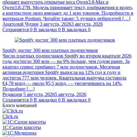
обещает выпустить открытые веса Qwen3.8‑Max и
Qwen3.8‑27B. Модель принимает текст, изображения и видео,
а контекстное окно вмещает до 1 млн токенов. Подробности в
материале Postium. Читайте также: 5 лучших нейросетей […]
Анатолий Чупин
3 августа, 2026
3 августа, 2026
Сохраняется
0
В закладки
0
В закладках
0
Spotify достиг 300 млн платных подписчиков
Число платных подписчиков Spotify во втором квартале 2026
года достигло 300 млн — на 9% больше, чем годом ранее. За
квартал сервис прибавил 7 млн подписчиков. Месячная
активная аудитория Spotify выросла на 12% год к году и
достигла 777 млн человек. Квартальная выручка составила
€4,78 млрд — около $5,5 млрд, — увеличившись на 14%.
Подробнее […]
Редакция
5 августа, 2026
5 августа, 2026
Сохраняется
0
В закладки
0
В закладках
0
Блоги компаний
Click.ru
1С:Салон красоты