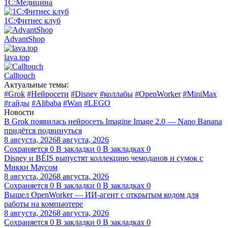
1С:Медицина
1С:Фитнес клуб
AdvantShop
lava.top
Calltouch
Актуальные темы:
#Grok
#Нейросети
#Disney
#коллабы
#OpenWorker
#MiniMax
#гайды
#Alibaba
#Wan
#LEGO
Новости
В Grok появилась нейросеть Imagine Image 2.0 — Nano Banana
придётся подвинуться
8 августа, 2026
8 августа, 2026
Сохраняется
0
В закладки
0
В закладках
0
Disney и BÉIS выпустят коллекцию чемоданов и сумок с
Микки Маусом
8 августа, 2026
8 августа, 2026
Сохраняется
0
В закладки
0
В закладках
0
Вышел OpenWorker — ИИ-агент с открытым кодом для
работы на компьютере
8 августа, 2026
8 августа, 2026
Сохраняется
0
В закладки
0
В закладках
0