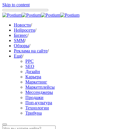
Skip to content
Новости
/
Нейросети
/
Бизнес
/
SMM
/
Обзоры
/
Реклама на сайте
/
Ещё
/
PPC
SEO
Дизайн
Карьера
Маркетинг
Маркетплейсы
Мессенджеры
Продажи
Поп-культура
Технологии
Трибуна