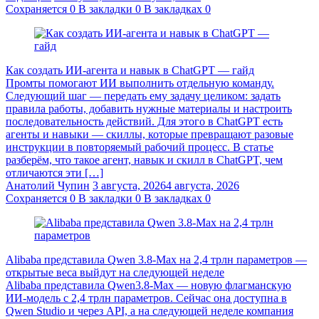
Сохраняется
0
В закладки
0
В закладках
0
Как создать ИИ-агента и навык в ChatGPT — гайд
Промты помогают ИИ выполнить отдельную команду.
Следующий шаг — передать ему задачу целиком: задать
правила работы, добавить нужные материалы и настроить
последовательность действий. Для этого в ChatGPT есть
агенты и навыки — скиллы, которые превращают разовые
инструкции в повторяемый рабочий процесс. В статье
разберём, что такое агент, навык и скилл в ChatGPT, чем
отличаются эти […]
Анатолий Чупин
3 августа, 2026
4 августа, 2026
Сохраняется
0
В закладки
0
В закладках
0
Alibaba представила Qwen 3.8‑Max на 2,4 трлн параметров —
открытые веса выйдут на следующей неделе
Alibaba представила Qwen3.8‑Max — новую флагманскую
ИИ-модель с 2,4 трлн параметров. Сейчас она доступна в
Qwen Studio и через API, а на следующей неделе компания