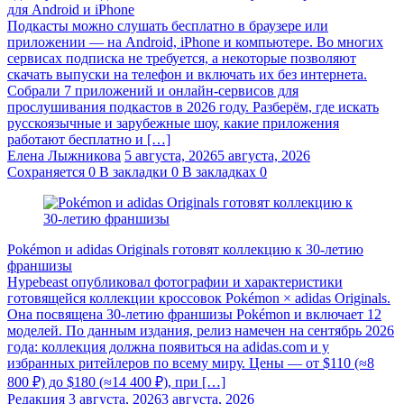
для Android и iPhone
Подкасты можно слушать бесплатно в браузере или
приложении — на Android, iPhone и компьютере. Во многих
сервисах подписка не требуется, а некоторые позволяют
скачать выпуски на телефон и включать их без интернета.
Собрали 7 приложений и онлайн-сервисов для
прослушивания подкастов в 2026 году. Разберём, где искать
русскоязычные и зарубежные шоу, какие приложения
работают бесплатно и […]
Елена Лыжникова
5 августа, 2026
5 августа, 2026
Сохраняется
0
В закладки
0
В закладках
0
Pokémon и adidas Originals готовят коллекцию к 30-летию
франшизы
Hypebeast опубликовал фотографии и характеристики
готовящейся коллекции кроссовок Pokémon × adidas Originals.
Она посвящена 30-летию франшизы Pokémon и включает 12
моделей. По данным издания, релиз намечен на сентябрь 2026
года: коллекция должна появиться на adidas.com и у
избранных ритейлеров по всему миру. Цены — от $110 (≈8
800 ₽) до $180 (≈14 400 ₽), при […]
Редакция
3 августа, 2026
3 августа, 2026