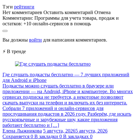
Тэги
рейтинги
Нет комментариев
Оставить комментарий
Отмена
Комментарии:
Программы для учета товара, продаж и
остатков: +10 онлайн-сервисов в помощь
Вы должны
войти
для написания комментариев.
⚡ В тренде
Где слушать подкасты бесплатно — 7 лучших приложений
для Android и iPhone
Подкасты можно слушать бесплатно в браузере или
приложении — на Android, iPhone и компьютере. Во многих
сервисах подписка не требуется, а некоторые позволяют
скачать выпуски на телефон и включать их без интернета.
Собрали 7 приложений и онлайн-сервисов для
прослушивания подкастов в 2026 году. Разберём, где искать
русскоязычные и зарубежные шоу, какие приложения
работают бесплатно и […]
Елена Лыжникова
5 августа, 2026
5 августа, 2026
Сохраняется
0
В закладки
0
В закладках
0