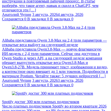
инструкции в повторяемый рабочий процесс. В статье
разберём, что такое агент, навык и скилл в ChatGPT, чем
отличаются эти […]
Анатолий Чупин
3 августа, 2026
4 августа, 2026
Сохраняется
0
В закладки
0
В закладках
0
Alibaba представила Qwen 3.8‑Max на 2,4 трлн параметров —
открытые веса выйдут на следующей неделе
Alibaba представила Qwen3.8‑Max — новую флагманскую
ИИ-модель с 2,4 трлн параметров. Сейчас она доступна в
Qwen Studio и через API, а на следующей неделе компания
обещает выпустить открытые веса Qwen3.8‑Max и
Qwen3.8‑27B. Модель принимает текст, изображения и видео,
а контекстное окно вмещает до 1 млн токенов. Подробности в
материале Postium. Читайте также: 5 лучших нейросетей […]
Анатолий Чупин
3 августа, 2026
3 августа, 2026
Сохраняется
0
В закладки
0
В закладках
0
Spotify достиг 300 млн платных подписчиков
Число платных подписчиков Spotify во втором квартале 2026
года достигло 300 млн — на 9% больше, чем годом ранее. За