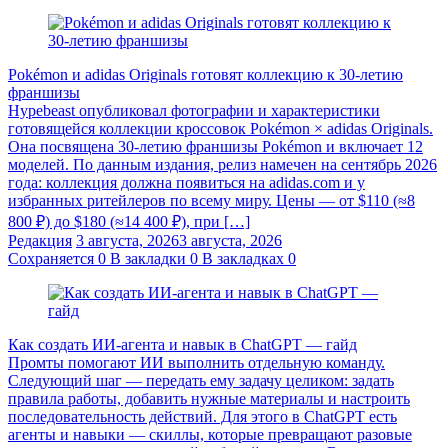
Pokémon и adidas Originals готовят коллекцию к 30-летию
франшизы
Hypebeast опубликовал фотографии и характеристики
готовящейся коллекции кроссовок Pokémon × adidas Originals.
Она посвящена 30-летию франшизы Pokémon и включает 12
моделей. По данным издания, релиз намечен на сентябрь 2026
года: коллекция должна появиться на adidas.com и у
избранных ритейлеров по всему миру. Цены — от $110 (≈8
800 ₽) до $180 (≈14 400 ₽), при […]
Редакция
3 августа, 2026
3 августа, 2026
Сохраняется
0
В закладки
0
В закладках
0
Как создать ИИ-агента и навык в ChatGPT — гайд
Промты помогают ИИ выполнить отдельную команду.
Следующий шаг — передать ему задачу целиком: задать
правила работы, добавить нужные материалы и настроить
последовательность действий. Для этого в ChatGPT есть
агенты и навыки — скиллы, которые превращают разовые