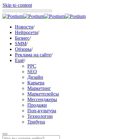
Skip to content
Новости
/
Нейросети
/
Бизнес
/
SMM
/
Обзоры
/
Реклама на сайте
/
Ещё
/
PPC
SEO
Дизайн
Карьера
Маркетинг
Маркетплейсы
Мессенджеры
Продажи
Поп-культура
Технологии
Трибуна