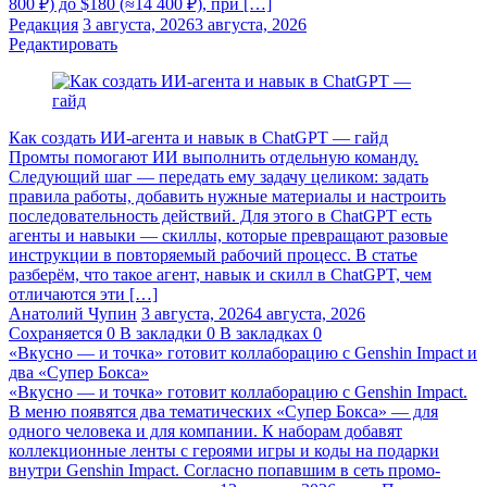
800 ₽) до $180 (≈14 400 ₽), при […]
Редакция
3 августа, 2026
3 августа, 2026
Редактировать
Как создать ИИ-агента и навык в ChatGPT — гайд
Промты помогают ИИ выполнить отдельную команду.
Следующий шаг — передать ему задачу целиком: задать
правила работы, добавить нужные материалы и настроить
последовательность действий. Для этого в ChatGPT есть
агенты и навыки — скиллы, которые превращают разовые
инструкции в повторяемый рабочий процесс. В статье
разберём, что такое агент, навык и скилл в ChatGPT, чем
отличаются эти […]
Анатолий Чупин
3 августа, 2026
4 августа, 2026
Сохраняется
0
В закладки
0
В закладках
0
«Вкусно — и точка» готовит коллаборацию с Genshin Impact и
два «Супер Бокса»
«Вкусно — и точка» готовит коллаборацию с Genshin Impact.
В меню появятся два тематических «Супер Бокса» — для
одного человека и для компании. К наборам добавят
коллекционные ленты с героями игры и коды на подарки
внутри Genshin Impact. Согласно попавшим в сеть промо-