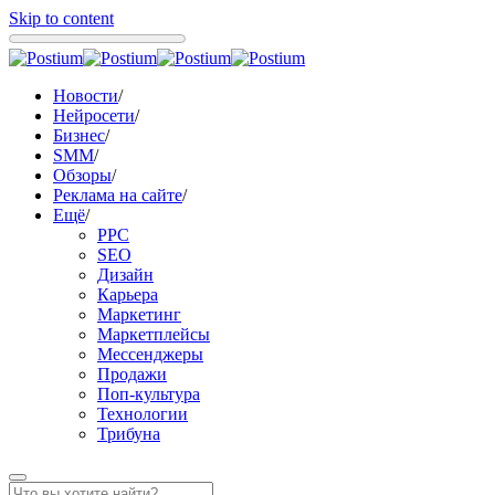
Skip to content
Новости
/
Нейросети
/
Бизнес
/
SMM
/
Обзоры
/
Реклама на сайте
/
Ещё
/
PPC
SEO
Дизайн
Карьера
Маркетинг
Маркетплейсы
Мессенджеры
Продажи
Поп-культура
Технологии
Трибуна