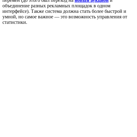
перемен (до этого был переход на
новый аукцион
и
объединение разных рекламных площадок в одном
интерфейсе). Также система должна стать более быстрой и
умной, но самое важное — это возможность управления от
статистики.