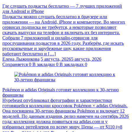
Где слушать подкасты бесплатно — 7 лучших приложений
для Android и iPhone
Подкасты можно слушать бесплатно в браузере или
приложении — на Android, iPhone и компьютере. Во многих
сервисах подписка не требуется, а некоторые позволяют
скачать выпуски на телефон и включать их без интернета.
Собрали 7 приложений и онлайн-сервисов для
прослушивания подкастов в 2026 году. Разберём, где искать
русскоязычные и зарубежные шоу, какие приложения
работают бесплатно и […]
Елена Лыжникова
5 августа, 2026
5 августа, 2026
Сохраняется
0
В закладки
0
В закладках
0
Pokémon и adidas Originals готовят коллекцию к 30-летию
франшизы
Hypebeast опубликовал фотографии и характеристики
готовящейся коллекции кроссовок Pokémon × adidas Originals.
Она посвящена 30-летию франшизы Pokémon и включает 12
моделей. По данным издания, релиз намечен на сентябрь 2026
года: коллекция должна появиться на adidas.com и у
избранных ритейлеров по всему миру. Цены — от $110 (≈8