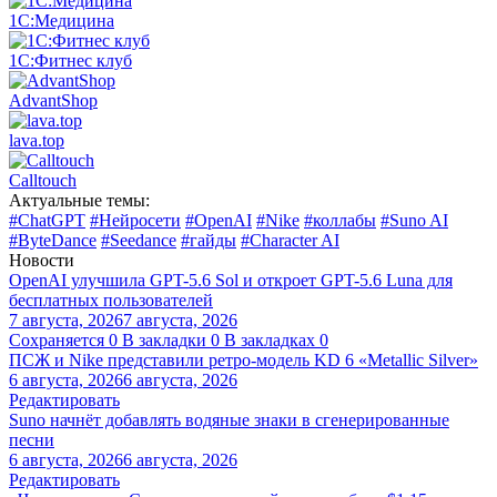
1С:Медицина
1С:Фитнес клуб
AdvantShop
lava.top
Calltouch
Актуальные темы:
#ChatGPT
#Нейросети
#OpenAI
#Nike
#коллабы
#Suno AI
#ByteDance
#Seedance
#гайды
#Character AI
Новости
OpenAI улучшила GPT-5.6 Sol и откроет GPT-5.6 Luna для
бесплатных пользователей
7 августа, 2026
7 августа, 2026
Сохраняется
0
В закладки
0
В закладках
0
ПСЖ и Nike представили ретро-модель KD 6 «Metallic Silver»
6 августа, 2026
6 августа, 2026
Редактировать
Suno начнёт добавлять водяные знаки в сгенерированные
песни
6 августа, 2026
6 августа, 2026
Редактировать