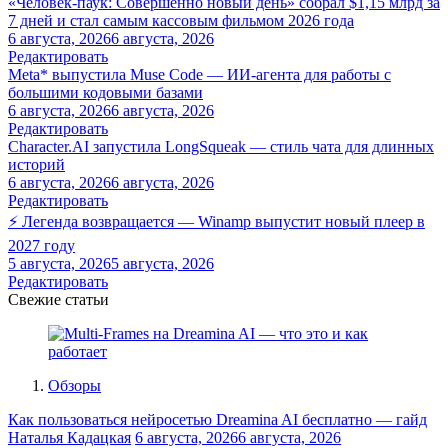
«Человек-паук: Совершенно новый день» собрал $1,15 млрд за
7 дней и стал самым кассовым фильмом 2026 года
6 августа, 2026
6 августа, 2026
Редактировать
Meta* выпустила Muse Code — ИИ-агента для работы с
большими кодовыми базами
6 августа, 2026
6 августа, 2026
Редактировать
Character.AI запустила LongSqueak — стиль чата для длинных
историй
6 августа, 2026
6 августа, 2026
Редактировать
⚡ Легенда возвращается — Winamp выпустит новый плеер в
2027 году
5 августа, 2026
5 августа, 2026
Редактировать
Свежие статьи
Обзоры
Как пользоваться нейросетью Dreamina AI бесплатно — гайд
Наталья Кадацкая
6 августа, 2026
6 августа, 2026