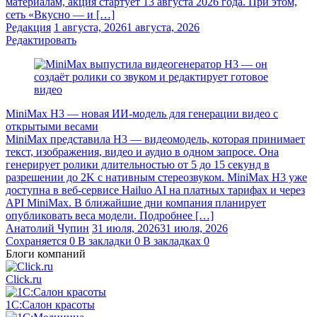
материалам, акция стартует 13 августа 2026 года. При этом,
сеть «Вкусно — и […]
Редакция
1 августа, 2026
1 августа, 2026
Редактировать
MiniMax H3 — новая ИИ-модель для генерации видео с
открытыми весами
MiniMax представила H3 — видеомодель, которая принимает
текст, изображения, видео и аудио в одном запросе. Она
генерирует ролики длительностью от 5 до 15 секунд в
разрешении до 2K с нативным стереозвуком. MiniMax H3 уже
доступна в веб-сервисе Hailuo AI на платных тарифах и через
API MiniMax. В ближайшие дни компания планирует
опубликовать веса модели. Подробнее […]
Анатолий Чупин
31 июля, 2026
31 июля, 2026
Сохраняется
0
В закладки
0
В закладках
0
Блоги компаний
Click.ru
1С:Салон красоты