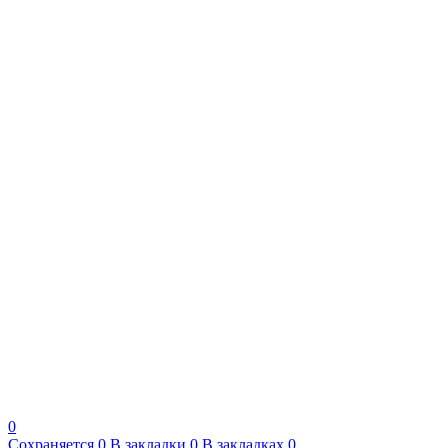
0
Сохраняется
0
В закладки
0
В закладках
0