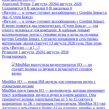
Анатолий Чупин
3 августа, 2026
4 августа, 2026
Сохраняется
0
В закладки
0
В закладках
0
«Вкусно — и точка» готовит коллаборацию с Genshin Impact и
два «Супер Бокса»
«Вкусно — и точка» готовит коллаборацию с Genshin Impact.
В меню появятся два тематических «Супер Бокса» — для
одного человека и для компании. К наборам добавят
коллекционные ленты с героями игры и коды на подарки
внутри Genshin Impact. Согласно попавшим в сеть промо-
материалам, акция стартует 13 августа 2026 года. При этом,
сеть «Вкусно — и […]
Редакция
1 августа, 2026
1 августа, 2026
Редактировать
MiniMax H3 — новая ИИ-модель для генерации видео с
открытыми весами
MiniMax представила H3 — видеомодель, которая принимает
текст, изображения, видео и аудио в одном запросе. Она
генерирует ролики длительностью от 5 до 15 секунд в
разрешении до 2K с нативным стереозвуком. MiniMax H3 уже
доступна в веб-сервисе Hailuo AI на платных тарифах и через