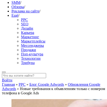
SMM
/
Обзоры
/
Реклама на сайте
/
Ещё
/
PPC
SEO
Дизайн
Карьера
Маркетинг
Маркетплейсы
Мессенджеры
Продажи
Поп-культура
Технологии
Трибуна
Войти
Главная
»
PPC
»
Блог Google Adwords
»
Обновления Google
Adwords
»
Новые требования к объявлениям только с номером
телефона в Google Ads