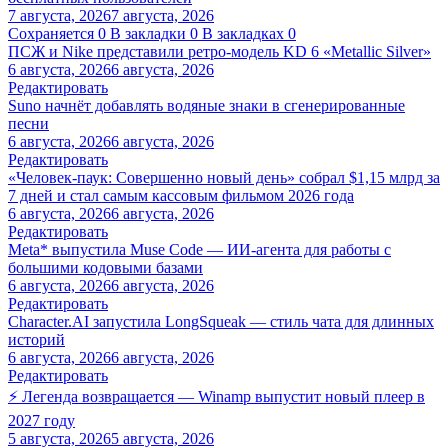
7 августа, 2026
7 августа, 2026
Сохраняется
0
В закладки
0
В закладках
0
ПСЖ и Nike представили ретро-модель KD 6 «Metallic Silver»
6 августа, 2026
6 августа, 2026
Редактировать
Suno начнёт добавлять водяные знаки в сгенерированные
песни
6 августа, 2026
6 августа, 2026
Редактировать
«Человек-паук: Совершенно новый день» собрал $1,15 млрд за
7 дней и стал самым кассовым фильмом 2026 года
6 августа, 2026
6 августа, 2026
Редактировать
Meta* выпустила Muse Code — ИИ-агента для работы с
большими кодовыми базами
6 августа, 2026
6 августа, 2026
Редактировать
Character.AI запустила LongSqueak — стиль чата для длинных
историй
6 августа, 2026
6 августа, 2026
Редактировать
⚡ Легенда возвращается — Winamp выпустит новый плеер в
2027 году
5 августа, 2026
5 августа, 2026