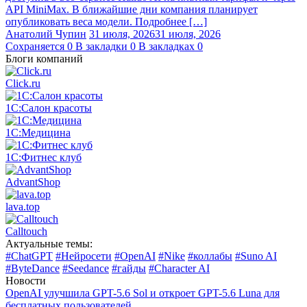
API MiniMax. В ближайшие дни компания планирует
опубликовать веса модели. Подробнее […]
Анатолий Чупин
31 июля, 2026
31 июля, 2026
Сохраняется
0
В закладки
0
В закладках
0
Блоги компаний
Click.ru
1С:Салон красоты
1С:Медицина
1С:Фитнес клуб
AdvantShop
lava.top
Calltouch
Актуальные темы:
#ChatGPT
#Нейросети
#OpenAI
#Nike
#коллабы
#Suno AI
#ByteDance
#Seedance
#гайды
#Character AI
Новости
OpenAI улучшила GPT-5.6 Sol и откроет GPT-5.6 Luna для
бесплатных пользователей