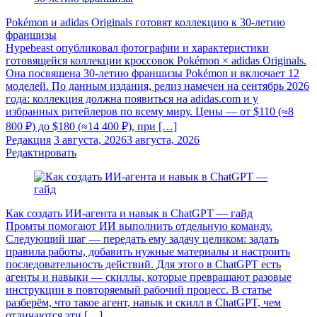
Pokémon и adidas Originals готовят коллекцию к 30-летию
франшизы
Hypebeast опубликовал фотографии и характеристики
готовящейся коллекции кроссовок Pokémon × adidas Originals.
Она посвящена 30-летию франшизы Pokémon и включает 12
моделей. По данным издания, релиз намечен на сентябрь 2026
года: коллекция должна появиться на adidas.com и у
избранных ритейлеров по всему миру. Цены — от $110 (≈8
800 ₽) до $180 (≈14 400 ₽), при […]
Редакция
3 августа, 2026
3 августа, 2026
Редактировать
Как создать ИИ-агента и навык в ChatGPT — гайд
Промты помогают ИИ выполнить отдельную команду.
Следующий шаг — передать ему задачу целиком: задать
правила работы, добавить нужные материалы и настроить
последовательность действий. Для этого в ChatGPT есть
агенты и навыки — скиллы, которые превращают разовые
инструкции в повторяемый рабочий процесс. В статье
разберём, что такое агент, навык и скилл в ChatGPT, чем
отличаются эти […]