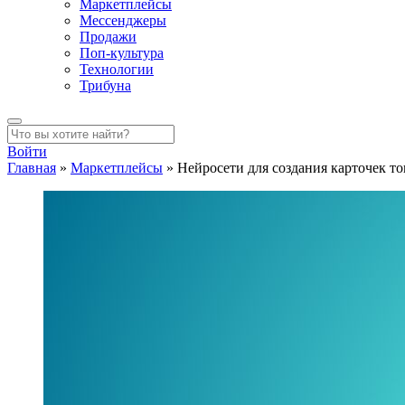
Маркетплейсы
Мессенджеры
Продажи
Поп-культура
Технологии
Трибуна
Войти
Главная
»
Маркетплейсы
»
Нейросети для создания карточек то