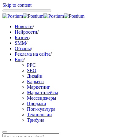
Skip to content
Новости
/
Нейросети
/
Бизнес
/
SMM
/
Обзоры
/
Реклама на сайте
/
Ещё
/
PPC
SEO
Дизайн
Карьера
Маркетинг
Маркетплейсы
Мессенджеры
Продажи
Поп-культура
Технологии
Трибуна