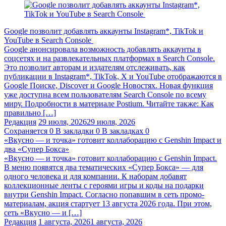
Google позволит добавлять аккаунты Instagram*, TikTok и
YouTube в Search Console
Google анонсировала возможность добавлять аккаунты в
соцсетях и на развлекательных платформах в Search Console.
Это позволит авторам и издателям отслеживать, как
публикации в Instagram*, TikTok, X и YouTube отображаются в
Google Поиске, Discover и Google Новостях. Новая функция
уже доступна всем пользователям Search Console по всему
миру. Подробности в материале Postium. Читайте также: Как
правильно […]
Редакция
29 июля, 2026
29 июля, 2026
Сохраняется
0
В закладки
0
В закладках
0
«Вкусно — и точка» готовит коллаборацию с Genshin Impact и
два «Супер Бокса»
«Вкусно — и точка» готовит коллаборацию с Genshin Impact.
В меню появятся два тематических «Супер Бокса» — для
одного человека и для компании. К наборам добавят
коллекционные ленты с героями игры и коды на подарки
внутри Genshin Impact. Согласно попавшим в сеть промо-
материалам, акция стартует 13 августа 2026 года. При этом,
сеть «Вкусно — и […]
Редакция
1 августа, 2026
1 августа, 2026