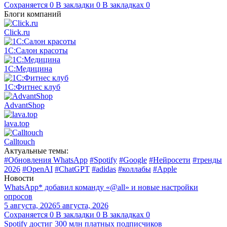
Сохраняется
0
В закладки
0
В закладках
0
Блоги компаний
Click.ru
1С:Салон красоты
1С:Медицина
1С:Фитнес клуб
AdvantShop
lava.top
Calltouch
Актуальные темы:
#Обновления WhatsApp
#Spotify
#Google
#Нейросети
#тренды
2026
#OpenAI
#ChatGPT
#adidas
#коллабы
#Apple
Новости
WhatsApp* добавил команду «@all» и новые настройки
опросов
5 августа, 2026
5 августа, 2026
Сохраняется
0
В закладки
0
В закладках
0
Spotify достиг 300 млн платных подписчиков