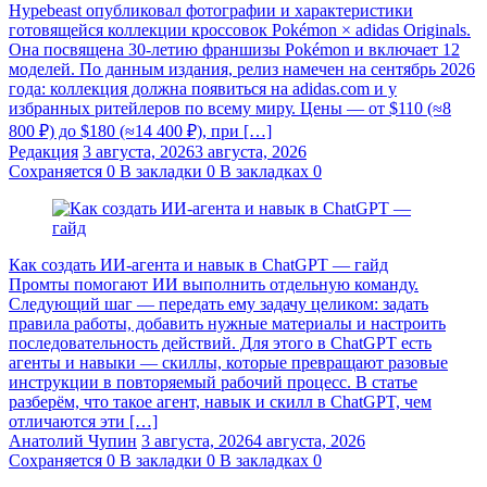
Hypebeast опубликовал фотографии и характеристики
готовящейся коллекции кроссовок Pokémon × adidas Originals.
Она посвящена 30-летию франшизы Pokémon и включает 12
моделей. По данным издания, релиз намечен на сентябрь 2026
года: коллекция должна появиться на adidas.com и у
избранных ритейлеров по всему миру. Цены — от $110 (≈8
800 ₽) до $180 (≈14 400 ₽), при […]
Редакция
3 августа, 2026
3 августа, 2026
Сохраняется
0
В закладки
0
В закладках
0
Как создать ИИ-агента и навык в ChatGPT — гайд
Промты помогают ИИ выполнить отдельную команду.
Следующий шаг — передать ему задачу целиком: задать
правила работы, добавить нужные материалы и настроить
последовательность действий. Для этого в ChatGPT есть
агенты и навыки — скиллы, которые превращают разовые
инструкции в повторяемый рабочий процесс. В статье
разберём, что такое агент, навык и скилл в ChatGPT, чем
отличаются эти […]
Анатолий Чупин
3 августа, 2026
4 августа, 2026
Сохраняется
0
В закладки
0
В закладках
0