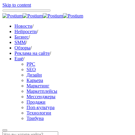
Skip to content
Новости
/
Нейросети
/
Бизнес
/
SMM
/
Обзоры
/
Реклама на сайте
/
Ещё
/
PPC
SEO
Дизайн
Карьера
Маркетинг
Маркетплейсы
Мессенджеры
Продажи
Поп-культура
Технологии
Трибуна