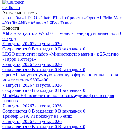
Calltouch
Актуальные темы:
#коллабы
#LEGO
#ChatGPT
#Нейросети
#OpenAI
#MiniMax
#Netflix
#Nike
#Suno AI
#ByteDance
Новости
Alibaba запустила Wan3.0 — модель генерирует видео до 30
секунд
7 августа, 2026
7 августа, 2026
Сохраняется
0
В закладки
0
В закладках
0
LEGO выпустит набор «Министерство магии» к 25-летию
«Гарри Поттера»
7 августа, 2026
7 августа, 2026
Сохраняется
0
В закладки
0
В закладках
0
OpenAI выпустит умную колонку в форме пончика — она
может стоить $300–400
7 августа, 2026
7 августа, 2026
Сохраняется
0
В закладки
0
В закладках
0
MiniMax H3 позволит использовать аудиореференсы для
голосов
7 августа, 2026
7 августа, 2026
Сохраняется
0
В закладки
0
В закладках
0
Трейлер GTA VI покажут на Netflix
7 августа, 2026
7 августа, 2026
Сохраняется
0
В закладки
0
В закладках
0