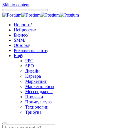
Skip to content
Новости
/
Нейросети
/
Бизнес
/
SMM
/
Обзоры
/
Реклама на сайте
/
Ещё
/
PPC
SEO
Дизайн
Карьера
Маркетинг
Маркетплейсы
Мессенджеры
Продажи
Поп-культура
Технологии
Трибуна