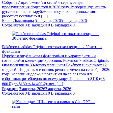
Собрали 7 приложений и онлайн-сервисов для
прослушивания подкастов в 2026 году. Разберём, где искать
русскоязычные и зарубежные шоу, какие приложения
работают бесплатно и […]
Елена Лыжникова
5 августа, 2026
5 августа, 2026
Сохраняется
0
В закладки
0
В закладках
0
Pokémon и adidas Originals готовят коллекцию к 30-летию
франшизы
Hypebeast опубликовал фотографии и характеристики
готовящейся коллекции кроссовок Pokémon × adidas Originals.
Она посвящена 30-летию франшизы Pokémon и включает 12
моделей. По данным издания, релиз намечен на сентябрь 2026
года: коллекция должна появиться на adidas.com и у
избранных ритейлеров по всему миру. Цены — от $110 (≈8
800 ₽) до $180 (≈14 400 ₽), при […]
Редакция
3 августа, 2026
3 августа, 2026
Сохраняется
0
В закладки
0
В закладках
0