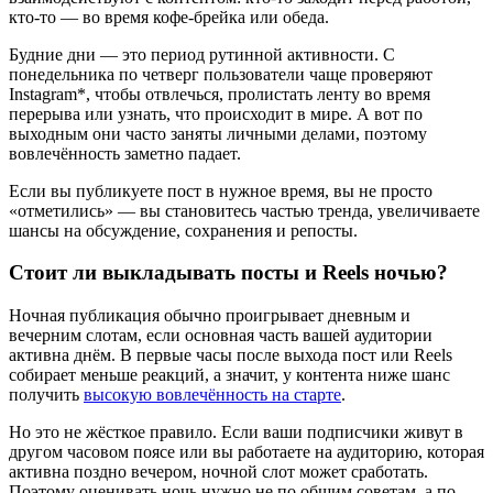
кто-то — во время кофе-брейка или обеда.
Будние дни — это период рутинной активности. С
понедельника по четверг пользователи чаще проверяют
Instagram*, чтобы отвлечься, пролистать ленту во время
перерыва или узнать, что происходит в мире. А вот по
выходным они часто заняты личными делами, поэтому
вовлечённость заметно падает.
Если вы публикуете пост в нужное время, вы не просто
«отметились» — вы становитесь частью тренда, увеличиваете
шансы на обсуждение, сохранения и репосты.
Стоит ли выкладывать посты и Reels ночью?
Ночная публикация обычно проигрывает дневным и
вечерним слотам, если основная часть вашей аудитории
активна днём. В первые часы после выхода пост или Reels
собирает меньше реакций, а значит, у контента ниже шанс
получить
высокую вовлечённость на старте
.
Но это не жёсткое правило. Если ваши подписчики живут в
другом часовом поясе или вы работаете на аудиторию, которая
активна поздно вечером, ночной слот может сработать.
Поэтому оценивать ночь нужно не по общим советам, а по