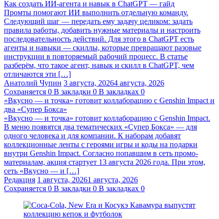
Как создать ИИ-агента и навык в ChatGPT — гайд
Промты помогают ИИ выполнить отдельную команду.
Следующий шаг — передать ему задачу целиком: задать
правила работы, добавить нужные материалы и настроить
последовательность действий. Для этого в ChatGPT есть
агенты и навыки — скиллы, которые превращают разовые
инструкции в повторяемый рабочий процесс. В статье
разберём, что такое агент, навык и скилл в ChatGPT, чем
отличаются эти […]
Анатолий Чупин
3 августа, 2026
4 августа, 2026
Сохраняется
0
В закладки
0
В закладках
0
«Вкусно — и точка» готовит коллаборацию с Genshin Impact и
два «Супер Бокса»
«Вкусно — и точка» готовит коллаборацию с Genshin Impact.
В меню появятся два тематических «Супер Бокса» — для
одного человека и для компании. К наборам добавят
коллекционные ленты с героями игры и коды на подарки
внутри Genshin Impact. Согласно попавшим в сеть промо-
материалам, акция стартует 13 августа 2026 года. При этом,
сеть «Вкусно — и […]
Редакция
1 августа, 2026
1 августа, 2026
Сохраняется
0
В закладки
0
В закладках
0