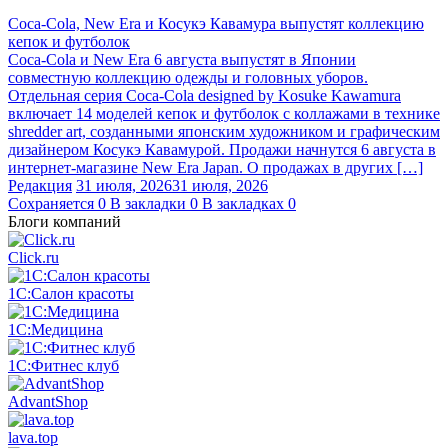
Coca-Cola, New Era и Косукэ Кавамура выпустят коллекцию
кепок и футболок
Coca-Cola и New Era 6 августа выпустят в Японии
совместную коллекцию одежды и головных уборов.
Отдельная серия Coca-Cola designed by Kosuke Kawamura
включает 14 моделей кепок и футболок с коллажами в технике
shredder art, созданными японским художником и графическим
дизайнером Косукэ Кавамурой. Продажи начнутся 6 августа в
интернет-магазине New Era Japan. О продажах в других […]
Редакция
31 июля, 2026
31 июля, 2026
Сохраняется
0
В закладки
0
В закладках
0
Блоги компаний
Click.ru
1С:Салон красоты
1С:Медицина
1С:Фитнес клуб
AdvantShop
lava.top