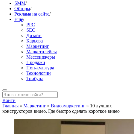
SMM
/
Обзоры
/
Реклама на сайте
/
Ещё
/
PPC
SEO
Дизайн
Карьера
Маркетинг
Маркетплейсы
Мессенджеры
Продажи
Поп-культура
Технологии
Трибуна
Войти
Главная
»
Маркетинг
»
Видеомаркетинг
»
10 лучших
конструкторов видео. Где быстро сделать короткое видео