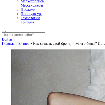
Маркетплейсы
Мессенджеры
Продажи
Поп-культура
Технологии
Трибуна
Войти
Главная
»
Бизнес
»
Как создать свой бренд нижнего белья? И