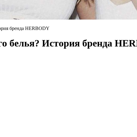
стория бренда HERBODY
его белья? История бренда H