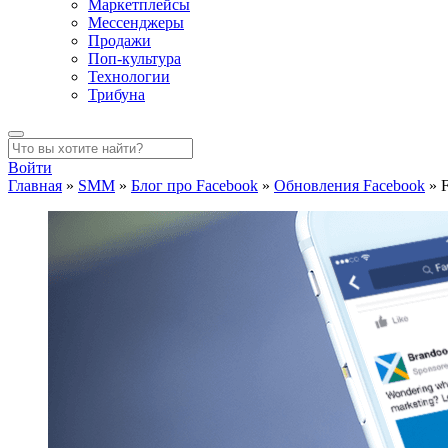
Маркетплейсы
Мессенджеры
Продажи
Поп-культура
Технологии
Трибуна
Войти
Главная
»
SMM
»
Блог про Facebook
»
Обновления Facebook
»