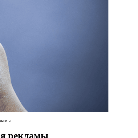
кламы
ля рекламы