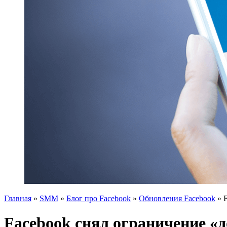
Главная
»
SMM
»
Блог про Facebook
»
Обновления Facebook
»
Facebook снял ограничение «