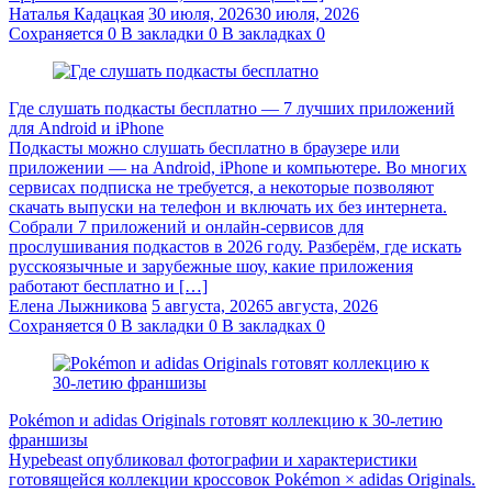
Наталья Кадацкая
30 июля, 2026
30 июля, 2026
Сохраняется
0
В закладки
0
В закладках
0
Где слушать подкасты бесплатно — 7 лучших приложений
для Android и iPhone
Подкасты можно слушать бесплатно в браузере или
приложении — на Android, iPhone и компьютере. Во многих
сервисах подписка не требуется, а некоторые позволяют
скачать выпуски на телефон и включать их без интернета.
Собрали 7 приложений и онлайн-сервисов для
прослушивания подкастов в 2026 году. Разберём, где искать
русскоязычные и зарубежные шоу, какие приложения
работают бесплатно и […]
Елена Лыжникова
5 августа, 2026
5 августа, 2026
Сохраняется
0
В закладки
0
В закладках
0
Pokémon и adidas Originals готовят коллекцию к 30-летию
франшизы
Hypebeast опубликовал фотографии и характеристики
готовящейся коллекции кроссовок Pokémon × adidas Originals.