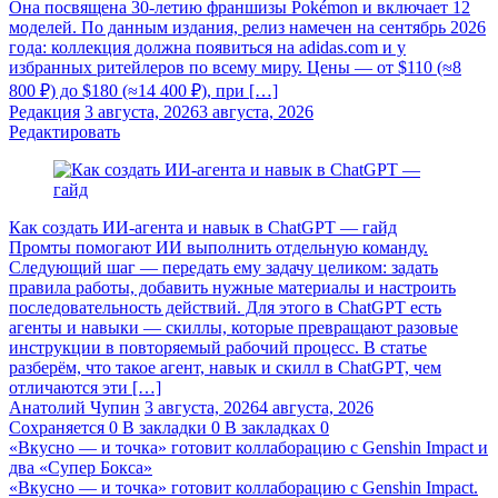
Она посвящена 30-летию франшизы Pokémon и включает 12
моделей. По данным издания, релиз намечен на сентябрь 2026
года: коллекция должна появиться на adidas.com и у
избранных ритейлеров по всему миру. Цены — от $110 (≈8
800 ₽) до $180 (≈14 400 ₽), при […]
Редакция
3 августа, 2026
3 августа, 2026
Редактировать
Как создать ИИ-агента и навык в ChatGPT — гайд
Промты помогают ИИ выполнить отдельную команду.
Следующий шаг — передать ему задачу целиком: задать
правила работы, добавить нужные материалы и настроить
последовательность действий. Для этого в ChatGPT есть
агенты и навыки — скиллы, которые превращают разовые
инструкции в повторяемый рабочий процесс. В статье
разберём, что такое агент, навык и скилл в ChatGPT, чем
отличаются эти […]
Анатолий Чупин
3 августа, 2026
4 августа, 2026
Сохраняется
0
В закладки
0
В закладках
0
«Вкусно — и точка» готовит коллаборацию с Genshin Impact и
два «Супер Бокса»
«Вкусно — и точка» готовит коллаборацию с Genshin Impact.