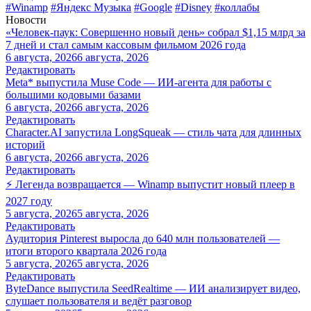
#Winamp
#Яндекс Музыка
#Google
#Disney
#коллабы
Новости
«Человек-паук: Совершенно новый день» собрал $1,15 млрд за
7 дней и стал самым кассовым фильмом 2026 года
6 августа, 2026
6 августа, 2026
Редактировать
Meta* выпустила Muse Code — ИИ-агента для работы с
большими кодовыми базами
6 августа, 2026
6 августа, 2026
Редактировать
Character.AI запустила LongSqueak — стиль чата для длинных
историй
6 августа, 2026
6 августа, 2026
Редактировать
⚡ Легенда возвращается — Winamp выпустит новый плеер в
2027 году
5 августа, 2026
5 августа, 2026
Редактировать
Аудитория Pinterest выросла до 640 млн пользователей —
итоги второго квартала 2026 года
5 августа, 2026
5 августа, 2026
Редактировать
ByteDance выпустила SeedRealtime — ИИ анализирует видео,
слушает пользователя и ведёт разговор