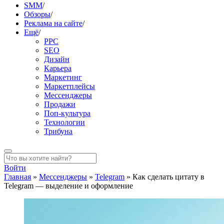
SMM
/
Обзоры
/
Реклама на сайте
/
Ещё
/
PPC
SEO
Дизайн
Карьера
Маркетинг
Маркетплейсы
Мессенджеры
Продажи
Поп-культура
Технологии
Трибуна
Войти
Главная
»
Мессенджеры
»
Telegram
»
Как сделать цитату в
Telegram — выделение и оформление