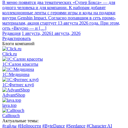
В меню появятся два тематических «Супер Бокса» — для
одного человека и для компании. К наборам добавят
коллекционные ленты с героями игры и коды на подарки
внутри Genshin Impact. Согласно попавшим в сеть промо-
материалам, акция стартует 13 августа 2026 года. При этом,
сеть «Вкусно — и […]
Редакция
1 августа, 2026
1 августа, 2026
Редактировать
Блоги компаний
Click.ru
1С:Салон красоты
1С:Медицина
1С:Фитнес клуб
AdvantShop
lava.top
Calltouch
Актуальные темы:
#гайды
#Нейросети
#ByteDance
#Seedance
#Character AI