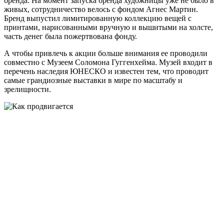
бренда. На момент запуска бренда художницы уже не было в
живых, сотрудничество велось с фондом Агнес Мартин.
Бренд выпустил лимитированную коллекцию вещей с
принтами, нарисованными вручную и вышитыми на холсте,
часть денег была пожертвована фонду.
А чтобы привлечь к акции больше внимания ее проводили
совместно с Музеем Соломона Гуггенхейма. Музей входит в
перечень наследия ЮНЕСКО и известен тем, что проводит
самые грандиозные выставки в мире по масштабу и
зрелищности.