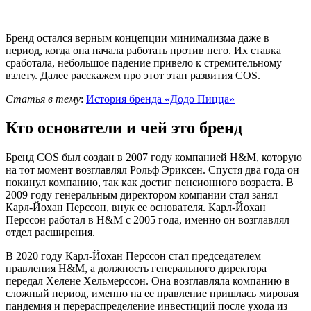
Бренд остался верным концепции минимализма даже в
период, когда она начала работать против него. Их ставка
сработала, небольшое падение привело к стремительному
взлету. Далее расскажем про этот этап развития COS.
Статья в тему
:
История бренда «Додо Пицца»
Кто основатели и чей это бренд
Бренд COS был создан в 2007 году компанией H&M, которую
на тот момент возглавлял Рольф Эриксен. Спустя два года он
покинул компанию, так как достиг пенсионного возраста. В
2009 году генеральным директором компании стал занял
Карл-Йохан Перссон, внук ее основателя. Карл-Йохан
Перссон работал в H&M с 2005 года, именно он возглавлял
отдел расширения.
В 2020 году Карл-Йохан Перссон стал председателем
правления H&M, а должность генерального директора
передал Хелене Хельмерссон. Она возглавляла компанию в
сложный период, именно на ее правление пришлась мировая
пандемия и перераспределение инвестиций после ухода из