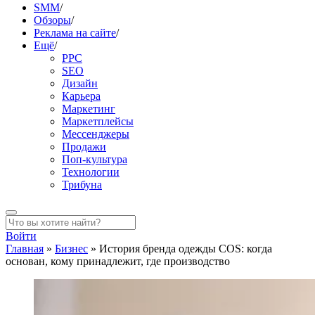
SMM
/
Обзоры
/
Реклама на сайте
/
Ещё
/
PPC
SEO
Дизайн
Карьера
Маркетинг
Маркетплейсы
Мессенджеры
Продажи
Поп-культура
Технологии
Трибуна
Войти
Главная
»
Бизнес
»
История бренда одежды COS: когда
основан, кому принадлежит, где производство