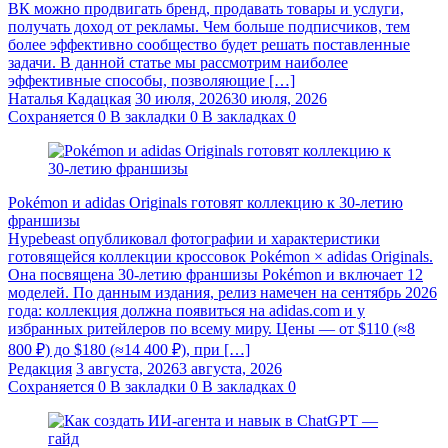
ВК можно продвигать бренд, продавать товары и услуги,
получать доход от рекламы. Чем больше подписчиков, тем
более эффективно сообщество будет решать поставленные
задачи. В данной статье мы рассмотрим наиболее
эффективные способы, позволяющие […]
Наталья Кадацкая
30 июля, 2026
30 июля, 2026
Сохраняется
0
В закладки
0
В закладках
0
Pokémon и adidas Originals готовят коллекцию к 30-летию
франшизы
Hypebeast опубликовал фотографии и характеристики
готовящейся коллекции кроссовок Pokémon × adidas Originals.
Она посвящена 30-летию франшизы Pokémon и включает 12
моделей. По данным издания, релиз намечен на сентябрь 2026
года: коллекция должна появиться на adidas.com и у
избранных ритейлеров по всему миру. Цены — от $110 (≈8
800 ₽) до $180 (≈14 400 ₽), при […]
Редакция
3 августа, 2026
3 августа, 2026
Сохраняется
0
В закладки
0
В закладках
0