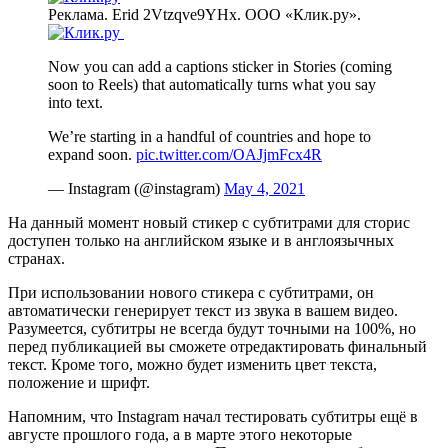
Реклама. Erid 2Vtzqve9YHx. ООО «Клик.ру».
Now you can add a captions sticker in Stories (coming
soon to Reels) that automatically turns what you say
into text.
We’re starting in a handful of countries and hope to
expand soon.
pic.twitter.com/OAJjmFcx4R
— Instagram (@instagram)
May 4, 2021
На данный момент новый стикер с субтитрами для сторис
доступен только на английском языке и в англоязычных
странах.
При использовании нового стикера с субтитрами, он
автоматически генерирует текст из звука в вашем видео.
Разумеется, субтитры не всегда будут точными на 100%, но
перед публикацией вы сможете отредактировать финальный
текст. Кроме того, можно будет изменить цвет текста,
положение и шрифт.
Напомним, что Instagram начал тестировать субтитры ещё в
августе прошлого года, а в марте этого некоторые