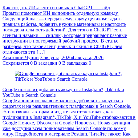
Как создать ИИ-агента и навык в ChatGPT — гайд
Промты помогают ИИ выполнить отдельную команду.
Следующий шаг — передать ему задачу целиком: задать
правила работы, добавить нужные материалы и настроить
последовательность действий. Для этого в ChatGPT есть
агенты и навыки — скиллы, которые превращают разовые
инструкции в повторяемый рабочий процесс. В статье
разберём, что такое агент, навык и скилл в ChatGPT, чем
отличаются эти […]
Анатолий Чупин
3 августа, 2026
4 августа, 2026
Сохраняется
0
В закладки
0
В закладках
0
Google позволит добавлять аккаунты Instagram*, TikTok и
YouTube в Search Console
Google анонсировала возможность добавлять аккаунты в
соцсетях и на развлекательных платформах в Search Console.
Это позволит авторам и издателям отслеживать, как
публикации в Instagram*, TikTok, X и YouTube отображаются в
Google Поиске, Discover и Google Новостях. Новая функция
уже доступна всем пользователям Search Console по всему
миру. Подробности в материале Postium. Читайте также: Как