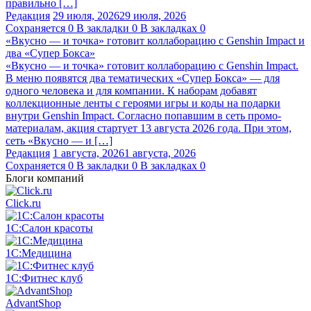
правильно […]
Редакция
29 июля, 2026
29 июля, 2026
Сохраняется
0
В закладки
0
В закладках
0
«Вкусно — и точка» готовит коллаборацию с Genshin Impact и
два «Супер Бокса»
«Вкусно — и точка» готовит коллаборацию с Genshin Impact.
В меню появятся два тематических «Супер Бокса» — для
одного человека и для компании. К наборам добавят
коллекционные ленты с героями игры и коды на подарки
внутри Genshin Impact. Согласно попавшим в сеть промо-
материалам, акция стартует 13 августа 2026 года. При этом,
сеть «Вкусно — и […]
Редакция
1 августа, 2026
1 августа, 2026
Сохраняется
0
В закладки
0
В закладках
0
Блоги компаний
Click.ru
1С:Салон красоты
1С:Медицина
1С:Фитнес клуб
AdvantShop