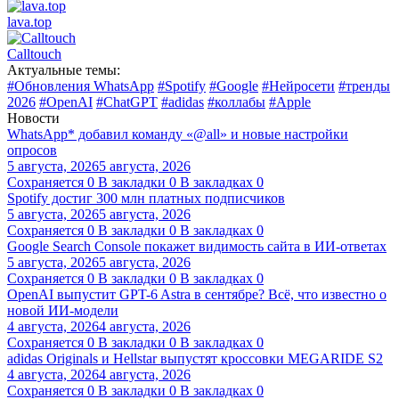
lava.top
Calltouch
Актуальные темы:
#Обновления WhatsApp
#Spotify
#Google
#Нейросети
#тренды
2026
#OpenAI
#ChatGPT
#adidas
#коллабы
#Apple
Новости
WhatsApp* добавил команду «@all» и новые настройки
опросов
5 августа, 2026
5 августа, 2026
Сохраняется
0
В закладки
0
В закладках
0
Spotify достиг 300 млн платных подписчиков
5 августа, 2026
5 августа, 2026
Сохраняется
0
В закладки
0
В закладках
0
Google Search Console покажет видимость сайта в ИИ-ответах
5 августа, 2026
5 августа, 2026
Сохраняется
0
В закладки
0
В закладках
0
OpenAI выпустит GPT-6 Astra в сентябре? Всё, что известно о
новой ИИ-модели
4 августа, 2026
4 августа, 2026
Сохраняется
0
В закладки
0
В закладках
0
adidas Originals и Hellstar выпустят кроссовки MEGARIDE S2
4 августа, 2026
4 августа, 2026
Сохраняется
0
В закладки
0
В закладках
0