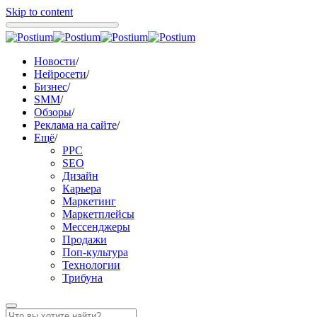
Skip to content
Новости
/
Нейросети
/
Бизнес
/
SMM
/
Обзоры
/
Реклама на сайте
/
Ещё
/
PPC
SEO
Дизайн
Карьера
Маркетинг
Маркетплейсы
Мессенджеры
Продажи
Поп-культура
Технологии
Трибуна