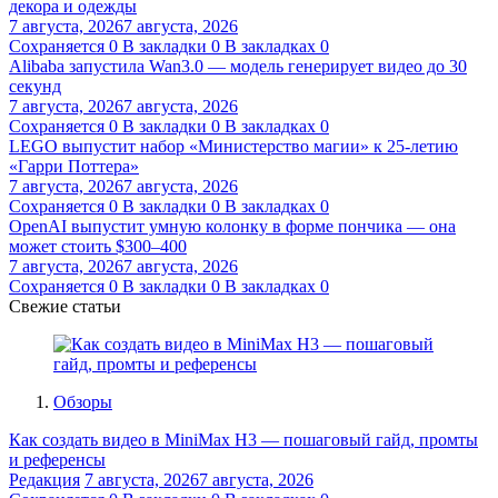
декора и одежды
7 августа, 2026
7 августа, 2026
Сохраняется
0
В закладки
0
В закладках
0
Alibaba запустила Wan3.0 — модель генерирует видео до 30
секунд
7 августа, 2026
7 августа, 2026
Сохраняется
0
В закладки
0
В закладках
0
LEGO выпустит набор «Министерство магии» к 25-летию
«Гарри Поттера»
7 августа, 2026
7 августа, 2026
Сохраняется
0
В закладки
0
В закладках
0
OpenAI выпустит умную колонку в форме пончика — она
может стоить $300–400
7 августа, 2026
7 августа, 2026
Сохраняется
0
В закладки
0
В закладках
0
Свежие статьи
Обзоры
Как создать видео в MiniMax H3 — пошаговый гайд, промты
и референсы
Редакция
7 августа, 2026
7 августа, 2026