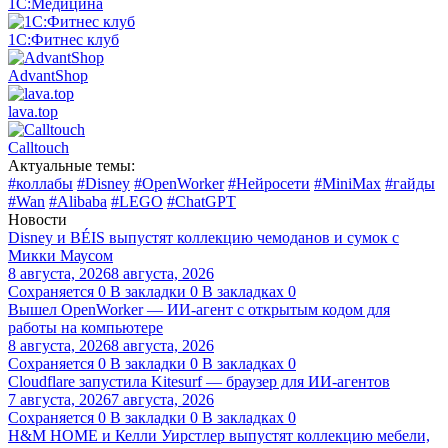
1С:Медицина
1С:Фитнес клуб
AdvantShop
lava.top
Calltouch
Актуальные темы:
#коллабы
#Disney
#OpenWorker
#Нейросети
#MiniMax
#гайды
#Wan
#Alibaba
#LEGO
#ChatGPT
Новости
Disney и BÉIS выпустят коллекцию чемоданов и сумок с
Микки Маусом
8 августа, 2026
8 августа, 2026
Сохраняется
0
В закладки
0
В закладках
0
Вышел OpenWorker — ИИ-агент с открытым кодом для
работы на компьютере
8 августа, 2026
8 августа, 2026
Сохраняется
0
В закладки
0
В закладках
0
Cloudflare запустила Kitesurf — браузер для ИИ-агентов
7 августа, 2026
7 августа, 2026
Сохраняется
0
В закладки
0
В закладках
0
H&M HOME и Келли Уирстлер выпустят коллекцию мебели,