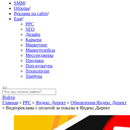
SMM
/
Обзоры
/
Реклама на сайте
/
Ещё
/
PPC
SEO
Дизайн
Карьера
Маркетинг
Маркетплейсы
Мессенджеры
Продажи
Поп-культура
Технологии
Трибуна
Войти
Главная
»
PPC
»
Яндекс Директ
»
Обновления Яндекс Директ
»
Видеореклама с оплатой за показы в Яндекс.Директ