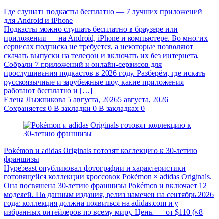
Где слушать подкасты бесплатно — 7 лучших приложений
для Android и iPhone
Подкасты можно слушать бесплатно в браузере или
приложении — на Android, iPhone и компьютере. Во многих
сервисах подписка не требуется, а некоторые позволяют
скачать выпуски на телефон и включать их без интернета.
Собрали 7 приложений и онлайн-сервисов для
прослушивания подкастов в 2026 году. Разберём, где искать
русскоязычные и зарубежные шоу, какие приложения
работают бесплатно и […]
Елена Лыжникова
5 августа, 2026
5 августа, 2026
Сохраняется
0
В закладки
0
В закладках
0
Pokémon и adidas Originals готовят коллекцию к 30-летию
франшизы
Hypebeast опубликовал фотографии и характеристики
готовящейся коллекции кроссовок Pokémon × adidas Originals.
Она посвящена 30-летию франшизы Pokémon и включает 12
моделей. По данным издания, релиз намечен на сентябрь 2026
года: коллекция должна появиться на adidas.com и у
избранных ритейлеров по всему миру. Цены — от $110 (≈8