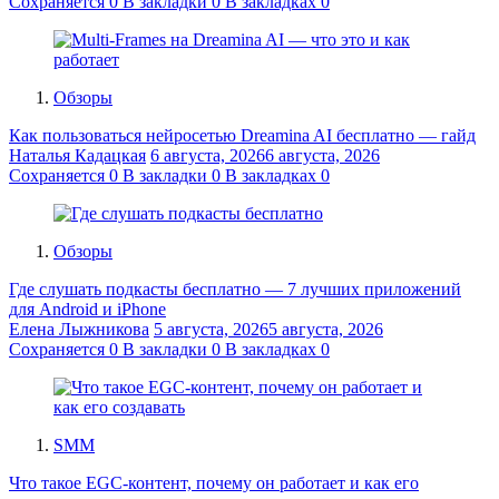
Сохраняется
0
В закладки
0
В закладках
0
Обзоры
Как пользоваться нейросетью Dreamina AI бесплатно — гайд
Наталья Кадацкая
6 августа, 2026
6 августа, 2026
Сохраняется
0
В закладки
0
В закладках
0
Обзоры
Где слушать подкасты бесплатно — 7 лучших приложений
для Android и iPhone
Елена Лыжникова
5 августа, 2026
5 августа, 2026
Сохраняется
0
В закладки
0
В закладках
0
SMM
Что такое EGC-контент, почему он работает и как его