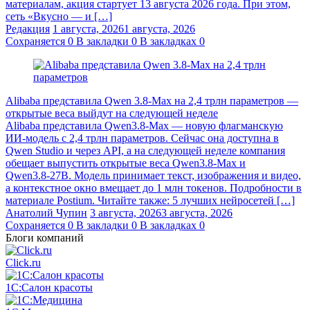
материалам, акция стартует 13 августа 2026 года. При этом,
сеть «Вкусно — и […]
Редакция
1 августа, 2026
1 августа, 2026
Сохраняется
0
В закладки
0
В закладках
0
Alibaba представила Qwen 3.8‑Max на 2,4 трлн параметров —
открытые веса выйдут на следующей неделе
Alibaba представила Qwen3.8‑Max — новую флагманскую
ИИ-модель с 2,4 трлн параметров. Сейчас она доступна в
Qwen Studio и через API, а на следующей неделе компания
обещает выпустить открытые веса Qwen3.8‑Max и
Qwen3.8‑27B. Модель принимает текст, изображения и видео,
а контекстное окно вмещает до 1 млн токенов. Подробности в
материале Postium. Читайте также: 5 лучших нейросетей […]
Анатолий Чупин
3 августа, 2026
3 августа, 2026
Сохраняется
0
В закладки
0
В закладках
0
Блоги компаний
Click.ru
1С:Салон красоты