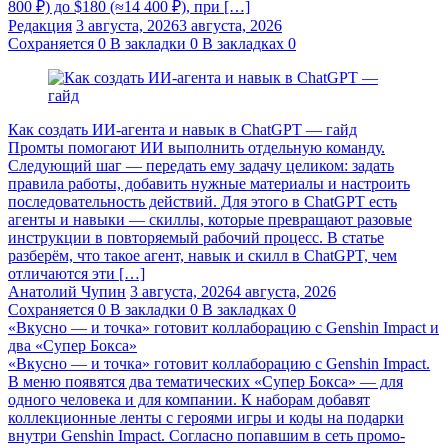
800 ₽) до $180 (≈14 400 ₽), при […]
Редакция
3 августа, 2026
3 августа, 2026
Сохраняется
0
В закладки
0
В закладках
0
Как создать ИИ-агента и навык в ChatGPT — гайд
Промты помогают ИИ выполнить отдельную команду.
Следующий шаг — передать ему задачу целиком: задать
правила работы, добавить нужные материалы и настроить
последовательность действий. Для этого в ChatGPT есть
агенты и навыки — скиллы, которые превращают разовые
инструкции в повторяемый рабочий процесс. В статье
разберём, что такое агент, навык и скилл в ChatGPT, чем
отличаются эти […]
Анатолий Чупин
3 августа, 2026
4 августа, 2026
Сохраняется
0
В закладки
0
В закладках
0
«Вкусно — и точка» готовит коллаборацию с Genshin Impact и
два «Супер Бокса»
«Вкусно — и точка» готовит коллаборацию с Genshin Impact.
В меню появятся два тематических «Супер Бокса» — для
одного человека и для компании. К наборам добавят
коллекционные ленты с героями игры и коды на подарки
внутри Genshin Impact. Согласно попавшим в сеть промо-