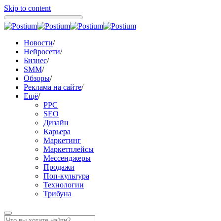
Skip to content
Новости
/
Нейросети
/
Бизнес
/
SMM
/
Обзоры
/
Реклама на сайте
/
Ещё
/
PPC
SEO
Дизайн
Карьера
Маркетинг
Маркетплейсы
Мессенджеры
Продажи
Поп-культура
Технологии
Трибуна