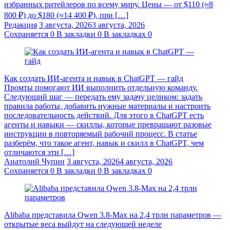
избранных ритейлеров по всему миру. Цены — от $110 (≈8
800 ₽) до $180 (≈14 400 ₽), при […]
Редакция
3 августа, 2026
3 августа, 2026
Сохраняется
0
В закладки
0
В закладках
0
Как создать ИИ-агента и навык в ChatGPT — гайд
Промты помогают ИИ выполнить отдельную команду.
Следующий шаг — передать ему задачу целиком: задать
правила работы, добавить нужные материалы и настроить
последовательность действий. Для этого в ChatGPT есть
агенты и навыки — скиллы, которые превращают разовые
инструкции в повторяемый рабочий процесс. В статье
разберём, что такое агент, навык и скилл в ChatGPT, чем
отличаются эти […]
Анатолий Чупин
3 августа, 2026
4 августа, 2026
Сохраняется
0
В закладки
0
В закладках
0
Alibaba представила Qwen 3.8‑Max на 2,4 трлн параметров —
открытые веса выйдут на следующей неделе