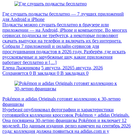
Где слушать подкасты бесплатно — 7 лучших приложений
для Android и iPhone
Подкасты можно слушать бесплатно в браузере или
приложении — на Android, iPhone и компьютере. Во многих
сервисах подписка не требуется, а некоторые позволяют
скачать выпуски на телефон и включать их без интернета.
Собрали 7 приложений и онлайн-сервисов для
прослушивания подкастов в 2026 году. Разберём, где искать
русскоязычные и зарубежные шоу, какие приложения
работают бесплатно и […]
Елена Лыжникова
5 августа, 2026
5 августа, 2026
Сохраняется
0
В закладки
0
В закладках
0
Pokémon и adidas Originals готовят коллекцию к 30-летию
франшизы
Hypebeast опубликовал фотографии и характеристики
готовящейся коллекции кроссовок Pokémon × adidas Originals.
Она посвящена 30-летию франшизы Pokémon и включает 12
моделей. По данным издания, релиз намечен на сентябрь 2026
года: коллекция должна появиться на adidas.com и у