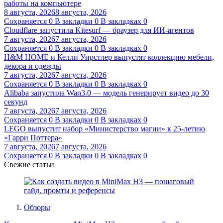
работы на компьютере
8 августа, 2026
8 августа, 2026
Сохраняется
0
В закладки
0
В закладках
0
Cloudflare запустила Kitesurf — браузер для ИИ-агентов
7 августа, 2026
7 августа, 2026
Сохраняется
0
В закладки
0
В закладках
0
H&M HOME и Келли Уирстлер выпустят коллекцию мебели,
декора и одежды
7 августа, 2026
7 августа, 2026
Сохраняется
0
В закладки
0
В закладках
0
Alibaba запустила Wan3.0 — модель генерирует видео до 30
секунд
7 августа, 2026
7 августа, 2026
Сохраняется
0
В закладки
0
В закладках
0
LEGO выпустит набор «Министерство магии» к 25-летию
«Гарри Поттера»
7 августа, 2026
7 августа, 2026
Сохраняется
0
В закладки
0
В закладках
0
Свежие статьи
Обзоры