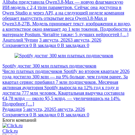
Alibaba представила Qwen3.8‑Max — новую флагманскую
ИИ-модель с 2,4 трлн параметров. Сейчас она доступна в
Qwen Studio и через API, а на следующей неделе компания
обещает выпустить открытые веса Qwen3.8‑Max и
Qwen3.8‑27B. Модель принимает текст, изображения и видео,
а контекстное окно вмещает до 1 млн токенов. Подробности в
материале Postium. Читайте также: 5 лучших нейросетей […]
Анатолий Чупин
3 августа, 2026
3 августа, 2026
Сохраняется
0
В закладки
0
В закладках
0
Spotify достиг 300 млн платных подписчиков
Число платных подписчиков Spotify во втором квартале 2026
года достигло 300 млн — на 9% больше, чем годом ранее. За
квартал сервис прибавил 7 млн подписчиков. Месячная
активная аудитория Spotify выросла на 12% год к году и
достигла 777 млн человек. Квартальная выручка составила
€4,78 млрд — около $5,5 млрд, — увеличившись на 14%.
Подробнее […]
Редакция
5 августа, 2026
5 августа, 2026
Сохраняется
0
В закладки
0
В закладках
0
Блоги компаний
Click.ru