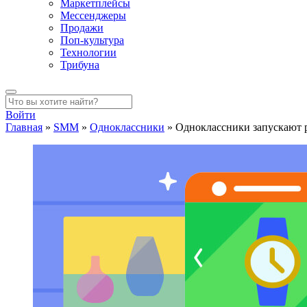
Маркетплейсы
Мессенджеры
Продажи
Поп-культура
Технологии
Трибуна
Войти
Главная
»
SMM
»
Одноклассники
»
Одноклассники запускают 