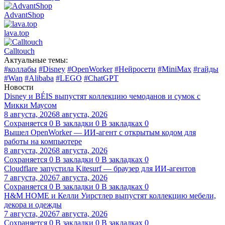
AdvantShop
lava.top
Calltouch
Актуальные темы:
#коллабы
#Disney
#OpenWorker
#Нейросети
#MiniMax
#гайды
#Wan
#Alibaba
#LEGO
#ChatGPT
Новости
Disney и BÉIS выпустят коллекцию чемоданов и сумок с
Микки Маусом
8 августа, 2026
8 августа, 2026
Сохраняется
0
В закладки
0
В закладках
0
Вышел OpenWorker — ИИ-агент с открытым кодом для
работы на компьютере
8 августа, 2026
8 августа, 2026
Сохраняется
0
В закладки
0
В закладках
0
Cloudflare запустила Kitesurf — браузер для ИИ-агентов
7 августа, 2026
7 августа, 2026
Сохраняется
0
В закладки
0
В закладках
0
H&M HOME и Келли Уирстлер выпустят коллекцию мебели,
декора и одежды
7 августа, 2026
7 августа, 2026
Сохраняется
0
В закладки
0
В закладках
0