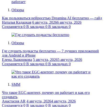
Обзоры
Как пользоваться нейросетью Dreamina AI бесплатно — гайд
Наталья Кадацкая
6 августа, 2026
6 августа, 2026
Сохраняется
0
В закладки
0
В закладках
0
Обзоры
Где слушать подкасты бесплатно — 7 лучших приложений
для Android и iPhone
Елена Лыжникова
5 августа, 2026
5 августа, 2026
Сохраняется
0
В закладки
0
В закладках
0
SMM
Что такое EGC-контент, почему он работает и как его
создавать
Анастасия AR
4 августа, 2026
4 августа, 2026
Сохраняется
0
В закладки
0
В закладках
0