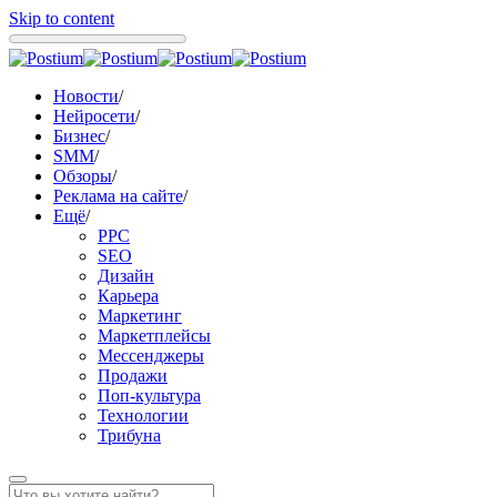
Skip to content
Новости
/
Нейросети
/
Бизнес
/
SMM
/
Обзоры
/
Реклама на сайте
/
Ещё
/
PPC
SEO
Дизайн
Карьера
Маркетинг
Маркетплейсы
Мессенджеры
Продажи
Поп-культура
Технологии
Трибуна