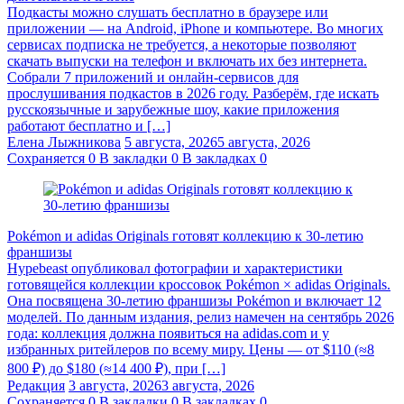
Подкасты можно слушать бесплатно в браузере или
приложении — на Android, iPhone и компьютере. Во многих
сервисах подписка не требуется, а некоторые позволяют
скачать выпуски на телефон и включать их без интернета.
Собрали 7 приложений и онлайн-сервисов для
прослушивания подкастов в 2026 году. Разберём, где искать
русскоязычные и зарубежные шоу, какие приложения
работают бесплатно и […]
Елена Лыжникова
5 августа, 2026
5 августа, 2026
Сохраняется
0
В закладки
0
В закладках
0
Pokémon и adidas Originals готовят коллекцию к 30-летию
франшизы
Hypebeast опубликовал фотографии и характеристики
готовящейся коллекции кроссовок Pokémon × adidas Originals.
Она посвящена 30-летию франшизы Pokémon и включает 12
моделей. По данным издания, релиз намечен на сентябрь 2026
года: коллекция должна появиться на adidas.com и у
избранных ритейлеров по всему миру. Цены — от $110 (≈8
800 ₽) до $180 (≈14 400 ₽), при […]
Редакция
3 августа, 2026
3 августа, 2026
Сохраняется
0
В закладки
0
В закладках
0