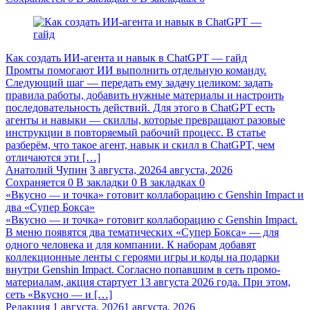
Как создать ИИ-агента и навык в ChatGPT — гайд
Промты помогают ИИ выполнить отдельную команду.
Следующий шаг — передать ему задачу целиком: задать
правила работы, добавить нужные материалы и настроить
последовательность действий. Для этого в ChatGPT есть
агенты и навыки — скиллы, которые превращают разовые
инструкции в повторяемый рабочий процесс. В статье
разберём, что такое агент, навык и скилл в ChatGPT, чем
отличаются эти […]
Анатолий Чупин
3 августа, 2026
4 августа, 2026
Сохраняется
0
В закладки
0
В закладках
0
«Вкусно — и точка» готовит коллаборацию с Genshin Impact и
два «Супер Бокса»
«Вкусно — и точка» готовит коллаборацию с Genshin Impact.
В меню появятся два тематических «Супер Бокса» — для
одного человека и для компании. К наборам добавят
коллекционные ленты с героями игры и коды на подарки
внутри Genshin Impact. Согласно попавшим в сеть промо-
материалам, акция стартует 13 августа 2026 года. При этом,
сеть «Вкусно — и […]
Редакция
1 августа, 2026
1 августа, 2026