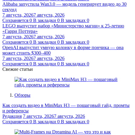
Alibaba запустила Wan3.0 — модель генерирует видео до 30
секунд
7 августа, 2026
7 августа, 2026
Сохраняется
0
В закладки
0
В закладках
0
LEGO выпустит набор «Министерство магии» к 25-летию
«Гарри Поттера»
7 августа, 2026
7 августа, 2026
Сохраняется
0
В закладки
0
В закладках
0
OpenAI выпустит умную колонку в форме пончика — она
может стоить $300–400
7 августа, 2026
7 августа, 2026
Сохраняется
0
В закладки
0
В закладках
0
Свежие статьи
Обзоры
Как создать видео в MiniMax H3 — пошаговый гайд, промты
и референсы
Редакция
7 августа, 2026
7 августа, 2026
Сохраняется
0
В закладки
0
В закладках
0