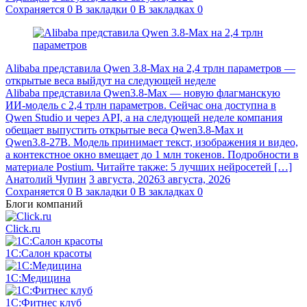
Сохраняется
0
В закладки
0
В закладках
0
Alibaba представила Qwen 3.8‑Max на 2,4 трлн параметров —
открытые веса выйдут на следующей неделе
Alibaba представила Qwen3.8‑Max — новую флагманскую
ИИ-модель с 2,4 трлн параметров. Сейчас она доступна в
Qwen Studio и через API, а на следующей неделе компания
обещает выпустить открытые веса Qwen3.8‑Max и
Qwen3.8‑27B. Модель принимает текст, изображения и видео,
а контекстное окно вмещает до 1 млн токенов. Подробности в
материале Postium. Читайте также: 5 лучших нейросетей […]
Анатолий Чупин
3 августа, 2026
3 августа, 2026
Сохраняется
0
В закладки
0
В закладках
0
Блоги компаний
Click.ru
1С:Салон красоты
1С:Медицина
1С:Фитнес клуб