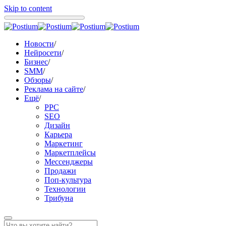
Skip to content
Новости
/
Нейросети
/
Бизнес
/
SMM
/
Обзоры
/
Реклама на сайте
/
Ещё
/
PPC
SEO
Дизайн
Карьера
Маркетинг
Маркетплейсы
Мессенджеры
Продажи
Поп-культура
Технологии
Трибуна