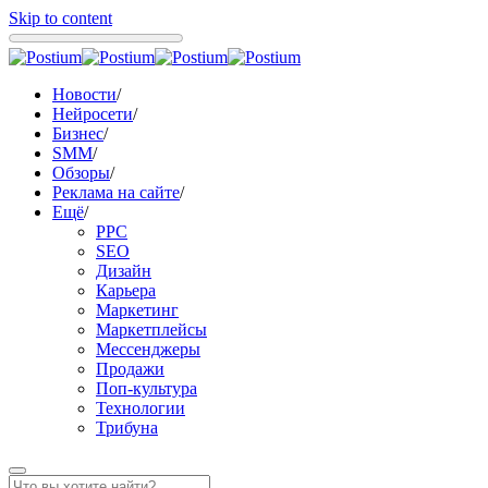
Skip to content
Новости
/
Нейросети
/
Бизнес
/
SMM
/
Обзоры
/
Реклама на сайте
/
Ещё
/
PPC
SEO
Дизайн
Карьера
Маркетинг
Маркетплейсы
Мессенджеры
Продажи
Поп-культура
Технологии
Трибуна