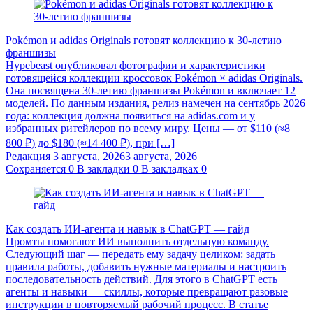
Pokémon и adidas Originals готовят коллекцию к 30-летию
франшизы
Hypebeast опубликовал фотографии и характеристики
готовящейся коллекции кроссовок Pokémon × adidas Originals.
Она посвящена 30-летию франшизы Pokémon и включает 12
моделей. По данным издания, релиз намечен на сентябрь 2026
года: коллекция должна появиться на adidas.com и у
избранных ритейлеров по всему миру. Цены — от $110 (≈8
800 ₽) до $180 (≈14 400 ₽), при […]
Редакция
3 августа, 2026
3 августа, 2026
Сохраняется
0
В закладки
0
В закладках
0
Как создать ИИ-агента и навык в ChatGPT — гайд
Промты помогают ИИ выполнить отдельную команду.
Следующий шаг — передать ему задачу целиком: задать
правила работы, добавить нужные материалы и настроить
последовательность действий. Для этого в ChatGPT есть
агенты и навыки — скиллы, которые превращают разовые
инструкции в повторяемый рабочий процесс. В статье