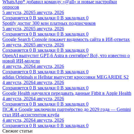
WhatsApp* добавил команду «@all» и новые настройки
опросов
5 августа, 2026
5 августа, 2026
Сохраняется
0
В закладки
0
В закладках
0
Spotify достиг 300 млн платных подписчиков
5 августа, 2026
5 августа, 2026
Сохраняется
0
В закладки
0
В закладках
0
Google Search Console покажет видимость сайта в ИИ-ответах
5 августа, 2026
5 августа, 2026
Сохраняется
0
В закладки
0
В закладках
0
OpenAI выпустит GPT-6 Astra в сентябре? Всё, что известно о
новой ИИ-модели
4 августа, 2026
4 августа, 2026
Сохраняется
0
В закладки
0
В закладках
0
adidas Originals и Hellstar выпустят кроссовки MEGARIDE S2
4 августа, 2026
4 августа, 2026
Сохраняется
0
В закладки
0
В закладках
0
Google Health научился передавать данные Fitbit в Apple Health
4 августа, 2026
4 августа, 2026
Сохраняется
0
В закладки
0
В закладках
0
ПСЖ и Google заключили партнёрство до 2029 года — Gemini
стал ИИ-ассистентом клуба
4 августа, 2026
4 августа, 2026
Сохраняется
0
В закладки
0
В закладках
0
Свежие статьи