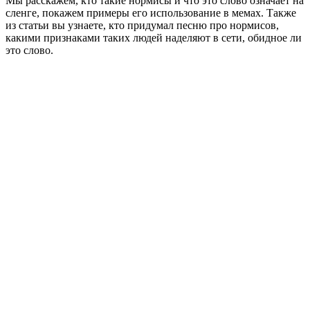
Мы расскажем, кто такие нормисы и что это слово означает на
сленге, покажем примеры его использование в мемах. Также
из статьи вы узнаете, кто придумал песню про нормисов,
какими признаками таких людей наделяют в сети, обидное ли
это слово.