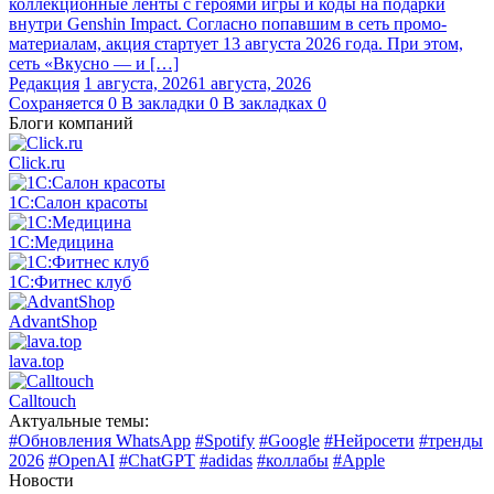
коллекционные ленты с героями игры и коды на подарки
внутри Genshin Impact. Согласно попавшим в сеть промо-
материалам, акция стартует 13 августа 2026 года. При этом,
сеть «Вкусно — и […]
Редакция
1 августа, 2026
1 августа, 2026
Сохраняется
0
В закладки
0
В закладках
0
Блоги компаний
Click.ru
1С:Салон красоты
1С:Медицина
1С:Фитнес клуб
AdvantShop
lava.top
Calltouch
Актуальные темы:
#Обновления WhatsApp
#Spotify
#Google
#Нейросети
#тренды
2026
#OpenAI
#ChatGPT
#adidas
#коллабы
#Apple
Новости