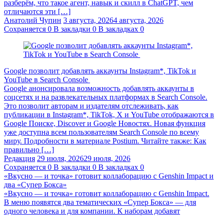
разберём, что такое агент, навык и скилл в ChatGPT, чем
отличаются эти […]
Анатолий Чупин
3 августа, 2026
4 августа, 2026
Сохраняется
0
В закладки
0
В закладках
0
Google позволит добавлять аккаунты Instagram*, TikTok и
YouTube в Search Console
Google анонсировала возможность добавлять аккаунты в
соцсетях и на развлекательных платформах в Search Console.
Это позволит авторам и издателям отслеживать, как
публикации в Instagram*, TikTok, X и YouTube отображаются в
Google Поиске, Discover и Google Новостях. Новая функция
уже доступна всем пользователям Search Console по всему
миру. Подробности в материале Postium. Читайте также: Как
правильно […]
Редакция
29 июля, 2026
29 июля, 2026
Сохраняется
0
В закладки
0
В закладках
0
«Вкусно — и точка» готовит коллаборацию с Genshin Impact и
два «Супер Бокса»
«Вкусно — и точка» готовит коллаборацию с Genshin Impact.
В меню появятся два тематических «Супер Бокса» — для
одного человека и для компании. К наборам добавят