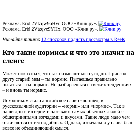
Реклама. Erid 2Vtzqw9oHvr. ООО «Клик.ру».
Реклама. Erid 2Vtzqve9YHx. ООО «Клик.ру».
Читайте также
:
12 способов поднять просмотры в Reels
Кто такие нормисы и что это значит на
сленге
Может показаться, что так называют кого угодно. Прислал
другу старый мем – ты нормис. Пытаешься правильно
питаться – ты нормис. Не разбираешься в свежих тенденциях
– и вновь ты нормис.
Исходником стало английское слово «normie», в
русскоязычной аудитории – «норми» или «нормис». Так в
наши дни в интернете называют самых обычных людей с
общепринятыми взглядами и вкусами. Такие люди мало чем
отличаются от им подобных. Однако, изначально у слова был
вовсе не объединяющий смысл.