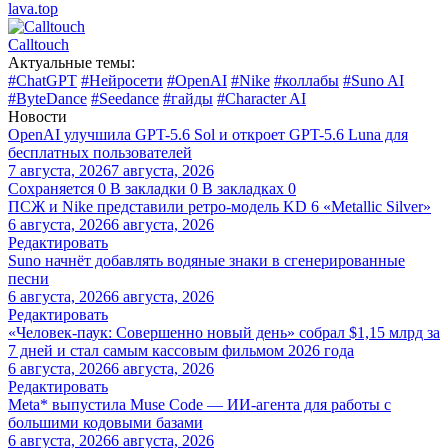
lava.top
Calltouch
Актуальные темы:
#ChatGPT
#Нейросети
#OpenAI
#Nike
#коллабы
#Suno AI
#ByteDance
#Seedance
#гайды
#Character AI
Новости
OpenAI улучшила GPT-5.6 Sol и откроет GPT-5.6 Luna для
бесплатных пользователей
7 августа, 2026
7 августа, 2026
Сохраняется
0
В закладки
0
В закладках
0
ПСЖ и Nike представили ретро-модель KD 6 «Metallic Silver»
6 августа, 2026
6 августа, 2026
Редактировать
Suno начнёт добавлять водяные знаки в сгенерированные
песни
6 августа, 2026
6 августа, 2026
Редактировать
«Человек-паук: Совершенно новый день» собрал $1,15 млрд за
7 дней и стал самым кассовым фильмом 2026 года
6 августа, 2026
6 августа, 2026
Редактировать
Meta* выпустила Muse Code — ИИ-агента для работы с
большими кодовыми базами
6 августа, 2026
6 августа, 2026