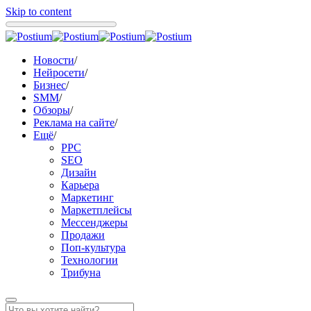
Skip to content
Новости
/
Нейросети
/
Бизнес
/
SMM
/
Обзоры
/
Реклама на сайте
/
Ещё
/
PPC
SEO
Дизайн
Карьера
Маркетинг
Маркетплейсы
Мессенджеры
Продажи
Поп-культура
Технологии
Трибуна