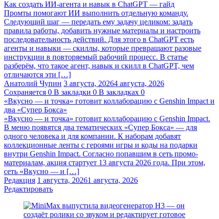
Как создать ИИ-агента и навык в ChatGPT — гайд
Промты помогают ИИ выполнить отдельную команду.
Следующий шаг — передать ему задачу целиком: задать
правила работы, добавить нужные материалы и настроить
последовательность действий. Для этого в ChatGPT есть
агенты и навыки — скиллы, которые превращают разовые
инструкции в повторяемый рабочий процесс. В статье
разберём, что такое агент, навык и скилл в ChatGPT, чем
отличаются эти […]
Анатолий Чупин
3 августа, 2026
4 августа, 2026
Сохраняется
0
В закладки
0
В закладках
0
«Вкусно — и точка» готовит коллаборацию с Genshin Impact и
два «Супер Бокса»
«Вкусно — и точка» готовит коллаборацию с Genshin Impact.
В меню появятся два тематических «Супер Бокса» — для
одного человека и для компании. К наборам добавят
коллекционные ленты с героями игры и коды на подарки
внутри Genshin Impact. Согласно попавшим в сеть промо-
материалам, акция стартует 13 августа 2026 года. При этом,
сеть «Вкусно — и […]
Редакция
1 августа, 2026
1 августа, 2026
Редактировать