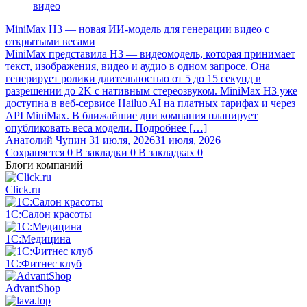
MiniMax H3 — новая ИИ-модель для генерации видео с
открытыми весами
MiniMax представила H3 — видеомодель, которая принимает
текст, изображения, видео и аудио в одном запросе. Она
генерирует ролики длительностью от 5 до 15 секунд в
разрешении до 2K с нативным стереозвуком. MiniMax H3 уже
доступна в веб-сервисе Hailuo AI на платных тарифах и через
API MiniMax. В ближайшие дни компания планирует
опубликовать веса модели. Подробнее […]
Анатолий Чупин
31 июля, 2026
31 июля, 2026
Сохраняется
0
В закладки
0
В закладках
0
Блоги компаний
Click.ru
1С:Салон красоты
1С:Медицина
1С:Фитнес клуб
AdvantShop