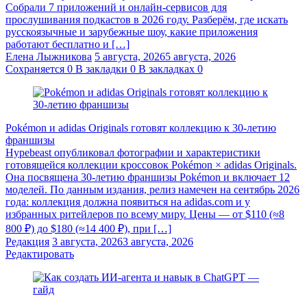
Собрали 7 приложений и онлайн-сервисов для
прослушивания подкастов в 2026 году. Разберём, где искать
русскоязычные и зарубежные шоу, какие приложения
работают бесплатно и […]
Елена Лыжникова
5 августа, 2026
5 августа, 2026
Сохраняется
0
В закладки
0
В закладках
0
Pokémon и adidas Originals готовят коллекцию к 30-летию
франшизы
Hypebeast опубликовал фотографии и характеристики
готовящейся коллекции кроссовок Pokémon × adidas Originals.
Она посвящена 30-летию франшизы Pokémon и включает 12
моделей. По данным издания, релиз намечен на сентябрь 2026
года: коллекция должна появиться на adidas.com и у
избранных ритейлеров по всему миру. Цены — от $110 (≈8
800 ₽) до $180 (≈14 400 ₽), при […]
Редакция
3 августа, 2026
3 августа, 2026
Редактировать