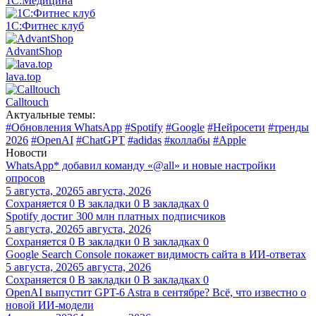
1С:Медицина
1С:Фитнес клуб
AdvantShop
lava.top
Calltouch
Актуальные темы:
#Обновления WhatsApp
#Spotify
#Google
#Нейросети
#тренды
2026
#OpenAI
#ChatGPT
#adidas
#коллабы
#Apple
Новости
WhatsApp* добавил команду «@all» и новые настройки
опросов
5 августа, 2026
5 августа, 2026
Сохраняется
0
В закладки
0
В закладках
0
Spotify достиг 300 млн платных подписчиков
5 августа, 2026
5 августа, 2026
Сохраняется
0
В закладки
0
В закладках
0
Google Search Console покажет видимость сайта в ИИ-ответах
5 августа, 2026
5 августа, 2026
Сохраняется
0
В закладки
0
В закладках
0
OpenAI выпустит GPT-6 Astra в сентябре? Всё, что известно о
новой ИИ-модели