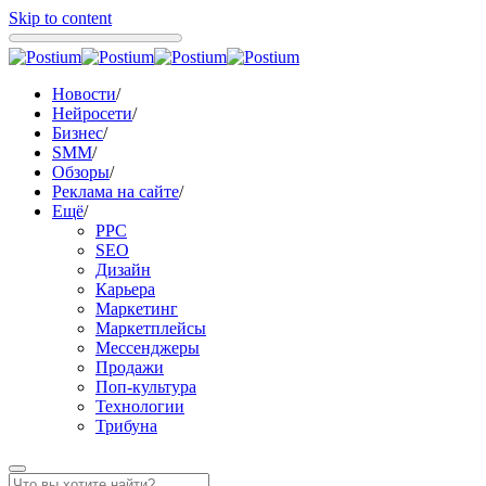
Skip to content
Новости
/
Нейросети
/
Бизнес
/
SMM
/
Обзоры
/
Реклама на сайте
/
Ещё
/
PPC
SEO
Дизайн
Карьера
Маркетинг
Маркетплейсы
Мессенджеры
Продажи
Поп-культура
Технологии
Трибуна