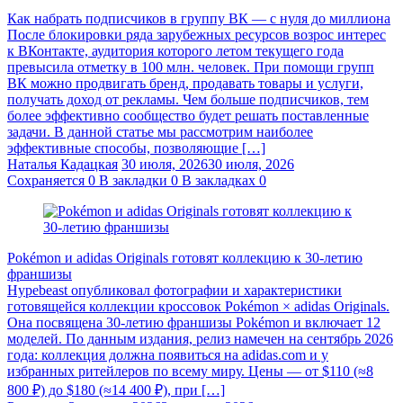
Как набрать подписчиков в группу ВК — с нуля до миллиона
После блокировки ряда зарубежных ресурсов возрос интерес
к ВКонтакте, аудитория которого летом текущего года
превысила отметку в 100 млн. человек. При помощи групп
ВК можно продвигать бренд, продавать товары и услуги,
получать доход от рекламы. Чем больше подписчиков, тем
более эффективно сообщество будет решать поставленные
задачи. В данной статье мы рассмотрим наиболее
эффективные способы, позволяющие […]
Наталья Кадацкая
30 июля, 2026
30 июля, 2026
Сохраняется
0
В закладки
0
В закладках
0
Pokémon и adidas Originals готовят коллекцию к 30-летию
франшизы
Hypebeast опубликовал фотографии и характеристики
готовящейся коллекции кроссовок Pokémon × adidas Originals.
Она посвящена 30-летию франшизы Pokémon и включает 12
моделей. По данным издания, релиз намечен на сентябрь 2026
года: коллекция должна появиться на adidas.com и у
избранных ритейлеров по всему миру. Цены — от $110 (≈8
800 ₽) до $180 (≈14 400 ₽), при […]