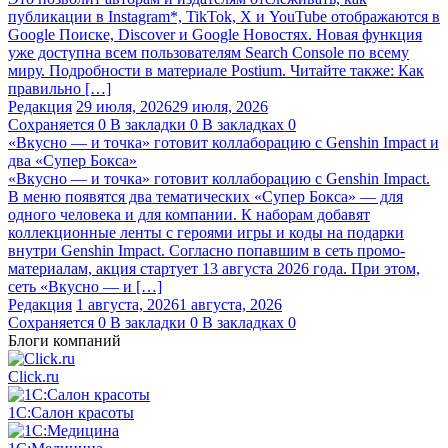
публикации в Instagram*, TikTok, X и YouTube отображаются в
Google Поиске, Discover и Google Новостях. Новая функция
уже доступна всем пользователям Search Console по всему
миру. Подробности в материале Postium. Читайте также: Как
правильно […]
Редакция
29 июля, 2026
29 июля, 2026
Сохраняется
0
В закладки
0
В закладках
0
«Вкусно — и точка» готовит коллаборацию с Genshin Impact и
два «Супер Бокса»
«Вкусно — и точка» готовит коллаборацию с Genshin Impact.
В меню появятся два тематических «Супер Бокса» — для
одного человека и для компании. К наборам добавят
коллекционные ленты с героями игры и коды на подарки
внутри Genshin Impact. Согласно попавшим в сеть промо-
материалам, акция стартует 13 августа 2026 года. При этом,
сеть «Вкусно — и […]
Редакция
1 августа, 2026
1 августа, 2026
Сохраняется
0
В закладки
0
В закладках
0
Блоги компаний
Click.ru
1С:Салон красоты