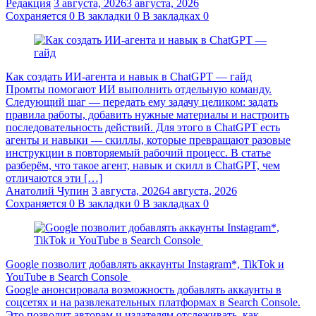
Редакция
3 августа, 2026
3 августа, 2026
Сохраняется
0
В закладки
0
В закладках
0
Как создать ИИ-агента и навык в ChatGPT — гайд
Промты помогают ИИ выполнить отдельную команду.
Следующий шаг — передать ему задачу целиком: задать
правила работы, добавить нужные материалы и настроить
последовательность действий. Для этого в ChatGPT есть
агенты и навыки — скиллы, которые превращают разовые
инструкции в повторяемый рабочий процесс. В статье
разберём, что такое агент, навык и скилл в ChatGPT, чем
отличаются эти […]
Анатолий Чупин
3 августа, 2026
4 августа, 2026
Сохраняется
0
В закладки
0
В закладках
0
Google позволит добавлять аккаунты Instagram*, TikTok и
YouTube в Search Console
Google анонсировала возможность добавлять аккаунты в
соцсетях и на развлекательных платформах в Search Console.
Это позволит авторам и издателям отслеживать, как