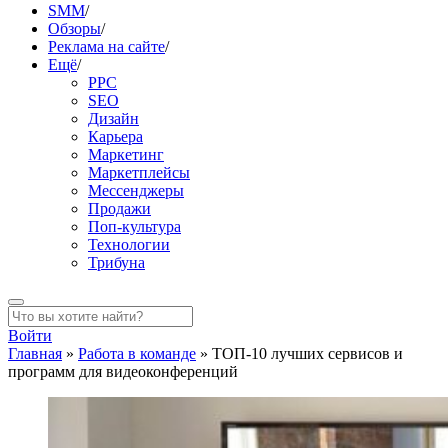
SMM
/
Обзоры
/
Реклама на сайте
/
Ещё
/
PPC
SEO
Дизайн
Карьера
Маркетинг
Маркетплейсы
Мессенджеры
Продажи
Поп-культура
Технологии
Трибуна
Войти
Главная
»
Работа в команде
»
ТОП-10 лучших сервисов и
программ для видеоконференций