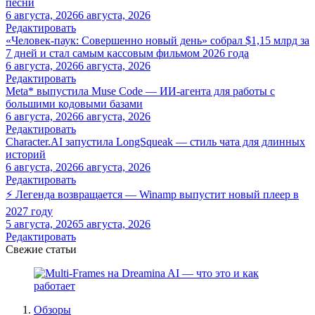
песни
6 августа, 2026
6 августа, 2026
Редактировать
«Человек-паук: Совершенно новый день» собрал $1,15 млрд за
7 дней и стал самым кассовым фильмом 2026 года
6 августа, 2026
6 августа, 2026
Редактировать
Meta* выпустила Muse Code — ИИ-агента для работы с
большими кодовыми базами
6 августа, 2026
6 августа, 2026
Редактировать
Character.AI запустила LongSqueak — стиль чата для длинных
историй
6 августа, 2026
6 августа, 2026
Редактировать
⚡ Легенда возвращается — Winamp выпустит новый плеер в
2027 году
5 августа, 2026
5 августа, 2026
Редактировать
Свежие статьи
Обзоры