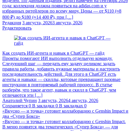
моделей. По данным издания, релиз намечен на сентябрь 2026
года: коллекция должна появиться на adidas.com и у
избранных ритейлеров по всему миру. Цены — от $110 (≈8
800 ₽) до $180 (≈14 400 ₽), при […]
Редакция
3 августа, 2026
3 августа, 2026
Редактировать
Как создать ИИ-агента и навык в ChatGPT — гайд
Промты помогают ИИ выполнить отдельную команду.
Следующий шаг — передать ему задачу целиком: задать
правила работы, добавить нужные материалы и настроить
последовательность действий. Для этого в ChatGPT есть
агенты и навыки — скиллы, которые превращают разовые
инструкции в повторяемый рабочий процесс. В статье
разберём, что такое агент, навык и скилл в ChatGPT, чем
отличаются эти […]
Анатолий Чупин
3 августа, 2026
4 августа, 2026
Сохраняется
0
В закладки
0
В закладках
0
«Вкусно — и точка» готовит коллаборацию с Genshin Impact и
два «Супер Бокса»
«Вкусно — и точка» готовит коллаборацию с Genshin Impact.
В меню появятся два тематических «Супер Бокса» — для