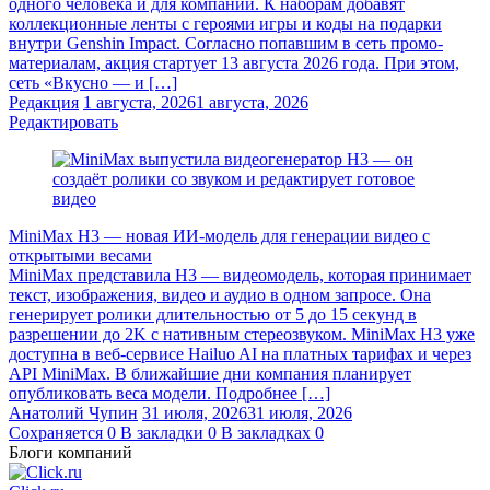
одного человека и для компании. К наборам добавят
коллекционные ленты с героями игры и коды на подарки
внутри Genshin Impact. Согласно попавшим в сеть промо-
материалам, акция стартует 13 августа 2026 года. При этом,
сеть «Вкусно — и […]
Редакция
1 августа, 2026
1 августа, 2026
Редактировать
MiniMax H3 — новая ИИ-модель для генерации видео с
открытыми весами
MiniMax представила H3 — видеомодель, которая принимает
текст, изображения, видео и аудио в одном запросе. Она
генерирует ролики длительностью от 5 до 15 секунд в
разрешении до 2K с нативным стереозвуком. MiniMax H3 уже
доступна в веб-сервисе Hailuo AI на платных тарифах и через
API MiniMax. В ближайшие дни компания планирует
опубликовать веса модели. Подробнее […]
Анатолий Чупин
31 июля, 2026
31 июля, 2026
Сохраняется
0
В закладки
0
В закладках
0
Блоги компаний