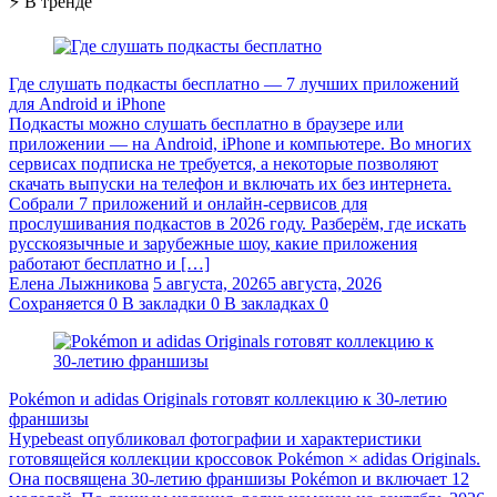
⚡ В тренде
Где слушать подкасты бесплатно — 7 лучших приложений
для Android и iPhone
Подкасты можно слушать бесплатно в браузере или
приложении — на Android, iPhone и компьютере. Во многих
сервисах подписка не требуется, а некоторые позволяют
скачать выпуски на телефон и включать их без интернета.
Собрали 7 приложений и онлайн-сервисов для
прослушивания подкастов в 2026 году. Разберём, где искать
русскоязычные и зарубежные шоу, какие приложения
работают бесплатно и […]
Елена Лыжникова
5 августа, 2026
5 августа, 2026
Сохраняется
0
В закладки
0
В закладках
0
Pokémon и adidas Originals готовят коллекцию к 30-летию
франшизы
Hypebeast опубликовал фотографии и характеристики
готовящейся коллекции кроссовок Pokémon × adidas Originals.
Она посвящена 30-летию франшизы Pokémon и включает 12