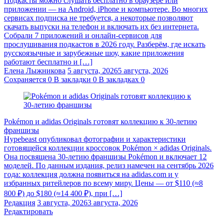
Подкасты можно слушать бесплатно в браузере или
приложении — на Android, iPhone и компьютере. Во многих
сервисах подписка не требуется, а некоторые позволяют
скачать выпуски на телефон и включать их без интернета.
Собрали 7 приложений и онлайн-сервисов для
прослушивания подкастов в 2026 году. Разберём, где искать
русскоязычные и зарубежные шоу, какие приложения
работают бесплатно и […]
Елена Лыжникова
5 августа, 2026
5 августа, 2026
Сохраняется
0
В закладки
0
В закладках
0
Pokémon и adidas Originals готовят коллекцию к 30-летию
франшизы
Hypebeast опубликовал фотографии и характеристики
готовящейся коллекции кроссовок Pokémon × adidas Originals.
Она посвящена 30-летию франшизы Pokémon и включает 12
моделей. По данным издания, релиз намечен на сентябрь 2026
года: коллекция должна появиться на adidas.com и у
избранных ритейлеров по всему миру. Цены — от $110 (≈8
800 ₽) до $180 (≈14 400 ₽), при […]
Редакция
3 августа, 2026
3 августа, 2026
Редактировать