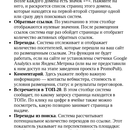
Возле каждого домена есть значок «+». Нажмите на
него, и раскроется список страниц этого домена,
которые находятся на первой-второй странице одной
или сразу двух поисковых систем.
Обратные ссылки
. По умолчанию в этом столбце
отображаются нулевые значения. После размещения
ссылок система еще раз обойдет страницы и отобразит
количество активных обратных ссылок.
Переходы
. Система отслеживает и отображает
количество посетителей, которые перешли на ваш сайт
по размещенным ссылкам. Эта функция не будет
работать, если на сайте не установлены счетчики Google
Analytics или Яндекс.Метрика (или вы не предоставили
к ним доступ на этапе заведения проекта в PromoPult).
Комментарий
. Здесь укажите любую важную
информацию — контакты вебмастера, стоимость и
условия размещения, статус и результаты переговоров.
Встречается в ТОП-20
. В этом столбце система
сообщает, по какому запросу страница находится в
ТОПе. По клику на цифре в ячейке также можно
посмотреть, какую позицию занимает страница в
выдаче.
Переходы из поиска
. Система рассчитывает
потенциальное количество переходов по ссылке. Этот
показатель указывает на перспективность площадки: