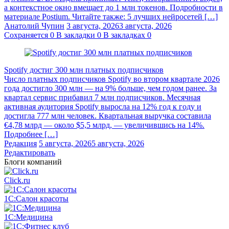
а контекстное окно вмещает до 1 млн токенов. Подробности в
материале Postium. Читайте также: 5 лучших нейросетей […]
Анатолий Чупин
3 августа, 2026
3 августа, 2026
Сохраняется
0
В закладки
0
В закладках
0
Spotify достиг 300 млн платных подписчиков
Число платных подписчиков Spotify во втором квартале 2026
года достигло 300 млн — на 9% больше, чем годом ранее. За
квартал сервис прибавил 7 млн подписчиков. Месячная
активная аудитория Spotify выросла на 12% год к году и
достигла 777 млн человек. Квартальная выручка составила
€4,78 млрд — около $5,5 млрд, — увеличившись на 14%.
Подробнее […]
Редакция
5 августа, 2026
5 августа, 2026
Редактировать
Блоги компаний
Click.ru
1С:Салон красоты
1С:Медицина