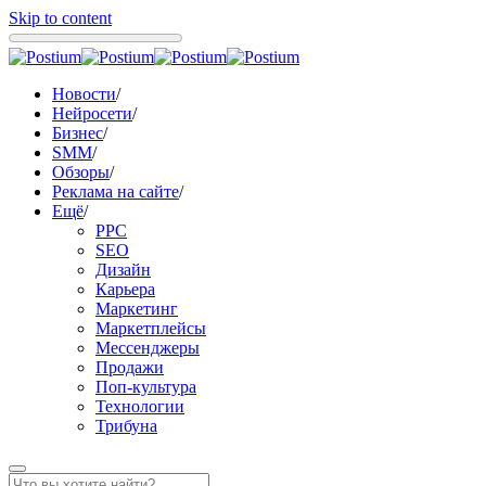
Skip to content
Новости
/
Нейросети
/
Бизнес
/
SMM
/
Обзоры
/
Реклама на сайте
/
Ещё
/
PPC
SEO
Дизайн
Карьера
Маркетинг
Маркетплейсы
Мессенджеры
Продажи
Поп-культура
Технологии
Трибуна