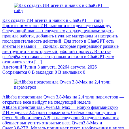
Как создать ИИ-агента и навык в ChatGPT — гайд
Промты помогают ИИ выполнить отдельную команду.
Следующий шаг — передать ему задачу целиком: задать
правила работы, добавить нужные материалы и настроить
последовательность действий. Для этого в ChatGPT есть
агенты и навыки — скиллы, которые превращают разовые
инструкции в повторяемый рабочий процесс. В статье
разберём, что такое агент, навык и скилл в ChatGPT, чем
отличаются эти […]
Анатолий Чупин
3 августа, 2026
4 августа, 2026
Сохраняется
0
В закладки
0
В закладках
0
Alibaba представила Qwen 3.8‑Max на 2,4 трлн параметров —
открытые веса выйдут на следующей неделе
Alibaba представила Qwen3.8‑Max — новую флагманскую
ИИ-модель с 2,4 трлн параметров. Сейчас она доступна в
Qwen Studio и через API, а на следующей неделе компания
обещает выпустить открытые веса Qwen3.8‑Max и
Qwen3.8‑27B. Модель принимает текст, изображения и видео,