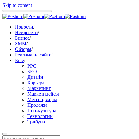
Skip to content
Новости
/
Нейросети
/
Бизнес
/
SMM
/
Обзоры
/
Реклама на сайте
/
Ещё
/
PPC
SEO
Дизайн
Карьера
Маркетинг
Маркетплейсы
Мессенджеры
Продажи
Поп-культура
Технологии
Трибуна