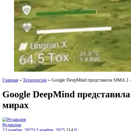
Главная
»
Технологии
»
Google DeepMind представила SIMA 2 
Google DeepMind представила
мирах
Редакция
13 ноября, 2025
13 ноября, 2025
214
0