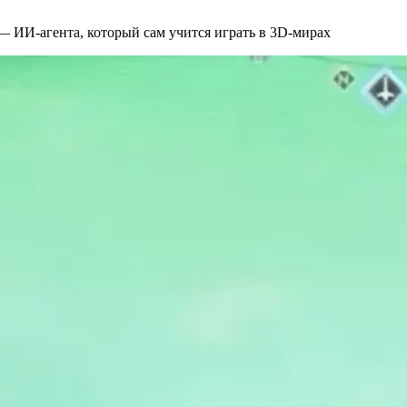
— ИИ-агента, который сам учится играть в 3D-мирах