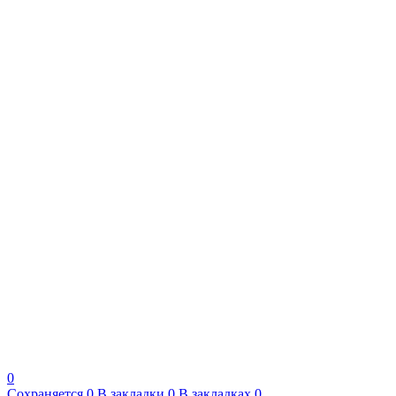
0
Сохраняется
0
В закладки
0
В закладках
0