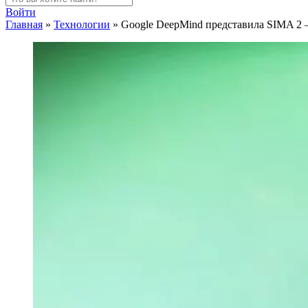
Войти
Главная
»
Технологии
»
Google DeepMind представила SIMA 2 