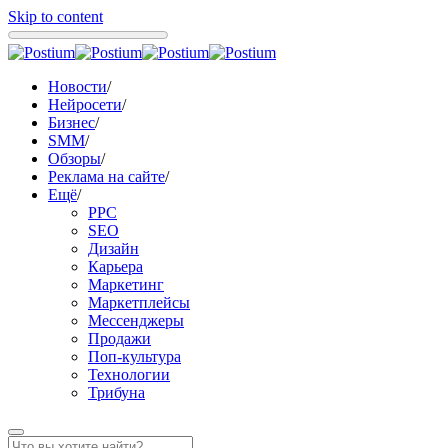
Skip to content
Новости
/
Нейросети
/
Бизнес
/
SMM
/
Обзоры
/
Реклама на сайте
/
Ещё
/
PPC
SEO
Дизайн
Карьера
Маркетинг
Маркетплейсы
Мессенджеры
Продажи
Поп-культура
Технологии
Трибуна