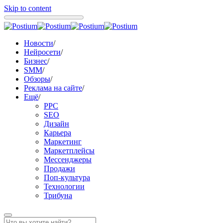
Skip to content
Новости
/
Нейросети
/
Бизнес
/
SMM
/
Обзоры
/
Реклама на сайте
/
Ещё
/
PPC
SEO
Дизайн
Карьера
Маркетинг
Маркетплейсы
Мессенджеры
Продажи
Поп-культура
Технологии
Трибуна