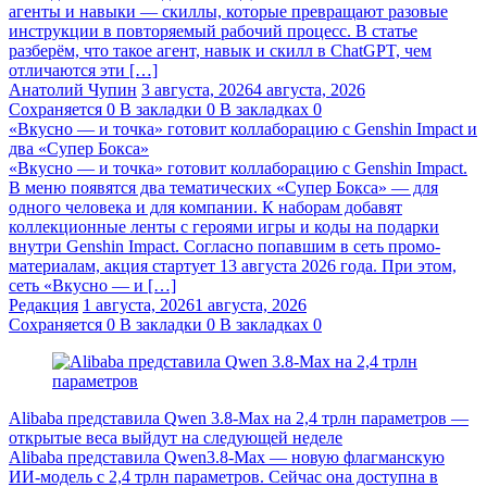
агенты и навыки — скиллы, которые превращают разовые
инструкции в повторяемый рабочий процесс. В статье
разберём, что такое агент, навык и скилл в ChatGPT, чем
отличаются эти […]
Анатолий Чупин
3 августа, 2026
4 августа, 2026
Сохраняется
0
В закладки
0
В закладках
0
«Вкусно — и точка» готовит коллаборацию с Genshin Impact и
два «Супер Бокса»
«Вкусно — и точка» готовит коллаборацию с Genshin Impact.
В меню появятся два тематических «Супер Бокса» — для
одного человека и для компании. К наборам добавят
коллекционные ленты с героями игры и коды на подарки
внутри Genshin Impact. Согласно попавшим в сеть промо-
материалам, акция стартует 13 августа 2026 года. При этом,
сеть «Вкусно — и […]
Редакция
1 августа, 2026
1 августа, 2026
Сохраняется
0
В закладки
0
В закладках
0
Alibaba представила Qwen 3.8‑Max на 2,4 трлн параметров —
открытые веса выйдут на следующей неделе
Alibaba представила Qwen3.8‑Max — новую флагманскую
ИИ-модель с 2,4 трлн параметров. Сейчас она доступна в