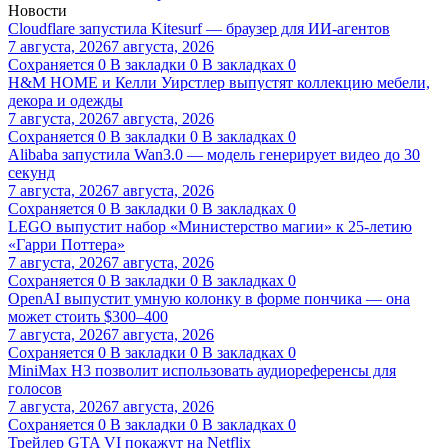
Новости
Cloudflare запустила Kitesurf — браузер для ИИ-агентов
7 августа, 2026
7 августа, 2026
Сохраняется
0
В закладки
0
В закладках
0
H&M HOME и Келли Уирстлер выпустят коллекцию мебели,
декора и одежды
7 августа, 2026
7 августа, 2026
Сохраняется
0
В закладки
0
В закладках
0
Alibaba запустила Wan3.0 — модель генерирует видео до 30
секунд
7 августа, 2026
7 августа, 2026
Сохраняется
0
В закладки
0
В закладках
0
LEGO выпустит набор «Министерство магии» к 25-летию
«Гарри Поттера»
7 августа, 2026
7 августа, 2026
Сохраняется
0
В закладки
0
В закладках
0
OpenAI выпустит умную колонку в форме пончика — она
может стоить $300–400
7 августа, 2026
7 августа, 2026
Сохраняется
0
В закладки
0
В закладках
0
MiniMax H3 позволит использовать аудиореференсы для
голосов
7 августа, 2026
7 августа, 2026
Сохраняется
0
В закладки
0
В закладках
0
Трейлер GTA VI покажут на Netflix