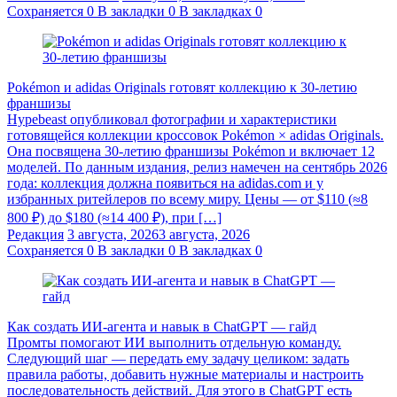
Сохраняется
0
В закладки
0
В закладках
0
Pokémon и adidas Originals готовят коллекцию к 30-летию
франшизы
Hypebeast опубликовал фотографии и характеристики
готовящейся коллекции кроссовок Pokémon × adidas Originals.
Она посвящена 30-летию франшизы Pokémon и включает 12
моделей. По данным издания, релиз намечен на сентябрь 2026
года: коллекция должна появиться на adidas.com и у
избранных ритейлеров по всему миру. Цены — от $110 (≈8
800 ₽) до $180 (≈14 400 ₽), при […]
Редакция
3 августа, 2026
3 августа, 2026
Сохраняется
0
В закладки
0
В закладках
0
Как создать ИИ-агента и навык в ChatGPT — гайд
Промты помогают ИИ выполнить отдельную команду.
Следующий шаг — передать ему задачу целиком: задать
правила работы, добавить нужные материалы и настроить
последовательность действий. Для этого в ChatGPT есть