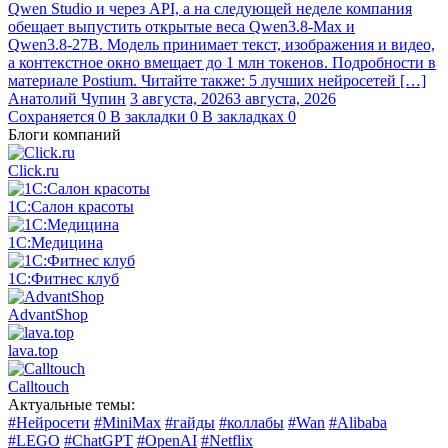
Qwen Studio и через API, а на следующей неделе компания
обещает выпустить открытые веса Qwen3.8‑Max и
Qwen3.8‑27B. Модель принимает текст, изображения и видео,
а контекстное окно вмещает до 1 млн токенов. Подробности в
материале Postium. Читайте также: 5 лучших нейросетей […]
Анатолий Чупин
3 августа, 2026
3 августа, 2026
Сохраняется
0
В закладки
0
В закладках
0
Блоги компаний
Click.ru
1С:Салон красоты
1С:Медицина
1С:Фитнес клуб
AdvantShop
lava.top
Calltouch
Актуальные темы:
#Нейросети
#MiniMax
#гайды
#коллабы
#Wan
#Alibaba
#LEGO
#ChatGPT
#OpenAI
#Netflix