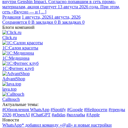
внутри Genshin Impact. Согласно попавшим в сеть промо-
материалам, акция стартует 13 августа 2026 года. При этом,
сеть «Вкусно — и […]
Редакция
1 августа, 2026
1 августа, 2026
Сохраняется
0
В закладки
0
В закладках
0
Блоги компаний
Click.ru
1С:Салон красоты
1С:Медицина
1С:Фитнес клуб
AdvantShop
lava.top
Calltouch
Актуальные темы:
#Обновления WhatsApp
#Spotify
#Google
#Нейросети
#тренды
2026
#OpenAI
#ChatGPT
#adidas
#коллабы
#Apple
Новости
WhatsApp* добавил команду «@all» и новые настройки