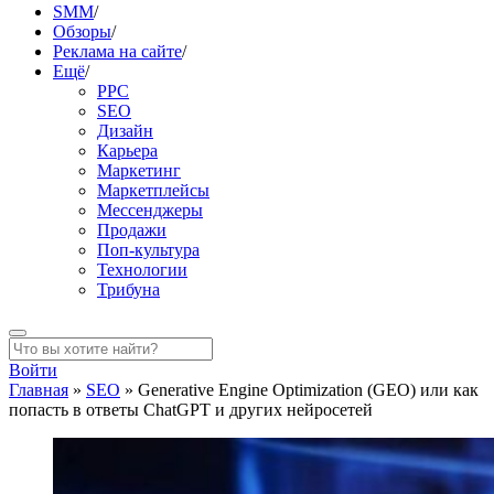
SMM
/
Обзоры
/
Реклама на сайте
/
Ещё
/
PPC
SEO
Дизайн
Карьера
Маркетинг
Маркетплейсы
Мессенджеры
Продажи
Поп-культура
Технологии
Трибуна
Войти
Главная
»
SEO
»
Generative Engine Optimization (GEO) или как
попасть в ответы ChatGPT и других нейросетей