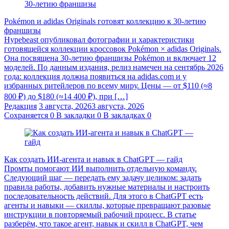
Pokémon и adidas Originals готовят коллекцию к 30-летию
франшизы
Hypebeast опубликовал фотографии и характеристики
готовящейся коллекции кроссовок Pokémon × adidas Originals.
Она посвящена 30-летию франшизы Pokémon и включает 12
моделей. По данным издания, релиз намечен на сентябрь 2026
года: коллекция должна появиться на adidas.com и у
избранных ритейлеров по всему миру. Цены — от $110 (≈8
800 ₽) до $180 (≈14 400 ₽), при […]
Редакция
3 августа, 2026
3 августа, 2026
Сохраняется
0
В закладки
0
В закладках
0
Как создать ИИ-агента и навык в ChatGPT — гайд
Промты помогают ИИ выполнить отдельную команду.
Следующий шаг — передать ему задачу целиком: задать
правила работы, добавить нужные материалы и настроить
последовательность действий. Для этого в ChatGPT есть
агенты и навыки — скиллы, которые превращают разовые
инструкции в повторяемый рабочий процесс. В статье
разберём, что такое агент, навык и скилл в ChatGPT, чем