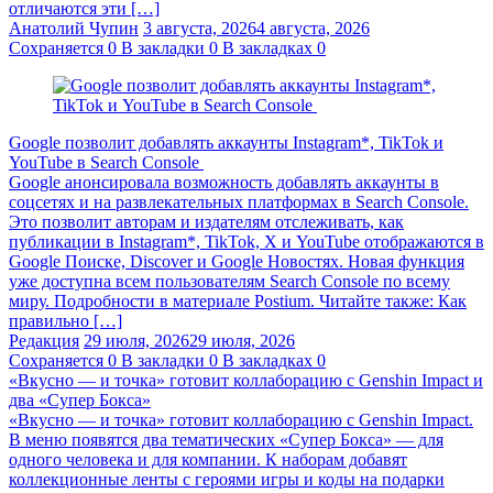
отличаются эти […]
Анатолий Чупин
3 августа, 2026
4 августа, 2026
Сохраняется
0
В закладки
0
В закладках
0
Google позволит добавлять аккаунты Instagram*, TikTok и
YouTube в Search Console
Google анонсировала возможность добавлять аккаунты в
соцсетях и на развлекательных платформах в Search Console.
Это позволит авторам и издателям отслеживать, как
публикации в Instagram*, TikTok, X и YouTube отображаются в
Google Поиске, Discover и Google Новостях. Новая функция
уже доступна всем пользователям Search Console по всему
миру. Подробности в материале Postium. Читайте также: Как
правильно […]
Редакция
29 июля, 2026
29 июля, 2026
Сохраняется
0
В закладки
0
В закладках
0
«Вкусно — и точка» готовит коллаборацию с Genshin Impact и
два «Супер Бокса»
«Вкусно — и точка» готовит коллаборацию с Genshin Impact.
В меню появятся два тематических «Супер Бокса» — для
одного человека и для компании. К наборам добавят
коллекционные ленты с героями игры и коды на подарки