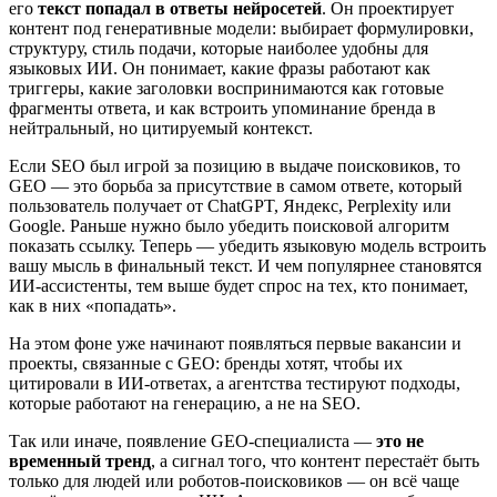
его
текст попадал в ответы нейросетей
. Он проектирует
контент под генеративные модели: выбирает формулировки,
структуру, стиль подачи, которые наиболее удобны для
языковых ИИ. Он понимает, какие фразы работают как
триггеры, какие заголовки воспринимаются как готовые
фрагменты ответа, и как встроить упоминание бренда в
нейтральный, но цитируемый контекст.
Если SEO был игрой за позицию в выдаче поисковиков, то
GEO — это борьба за присутствие в самом ответе, который
пользователь получает от ChatGPT, Яндекс, Perplexity или
Google. Раньше нужно было убедить поисковой алгоритм
показать ссылку. Теперь — убедить языковую модель встроить
вашу мысль в финальный текст. И чем популярнее становятся
ИИ-ассистенты, тем выше будет спрос на тех, кто понимает,
как в них «попадать».
На этом фоне уже начинают появляться первые вакансии и
проекты, связанные с GEO: бренды хотят, чтобы их
цитировали в ИИ-ответах, а агентства тестируют подходы,
которые работают на генерацию, а не на SEO.
Так или иначе, появление GEO-специалиста —
это не
временный тренд
, а сигнал того, что контент перестаёт быть
только для людей или роботов-поисковиков — он всё чаще