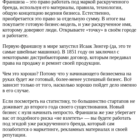
Франшиза – это право работать под маркой раскрученного
бренда, используя его материалы, правила, технологии,
общую концепцию ведения бизнеса. Естественно,
приобретается это право за отдельную сумму. В итоге вы
покупаете готовую бизнес-модель, и уже раскрученное имя,
которому доверяют люди. Открываете «точку» в своём городе
и работаете.
Первую франшизу в мире запустил Исаак Зингер (да, это те
самые швейные машинки). В 1851 году он заключил с
некоторыми дистрибьюторами договор, которым передавал
права на продажу и ремонт своей продукции.
Чем это хорошо? Потому что у начинающего бизнесмена на
руках будет же готовый, более-менее успешный бизнес. Всё
зависит только от того, насколько хорошо пойдет дело именно
в его случае.
Если посмотреть на статистику, то большинство стартапов не
доживает до второго года своего существования. Новый
бизнес с нуля начинать непросто. Франшиза же уже уберегает
вас от подобного риска «не взлететь» — вы будете работать
под эгидой уже раскрученного бренда, который сам
позаботится о маркетинге, рекламных материалах и своей
репутации.