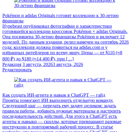
Pokémon и adidas Originals готовят коллекцию к 30-летию
франшизы
Hypebeast опубликовал фотографии и характеристики
готовящейся коллекции кроссовок Pokémon × adidas Originals.
Она посвящена 30-летию франшизы Pokémon и включает 12
моделей. По данным издания, релиз намечен на сентябрь 2026
года: коллекция должна появиться на adidas.com и у
избранных ритейлеров по всему миру. Цены — от $110 (≈8
800 ₽) до $180 (≈14 400 ₽), при […]
Редакция
3 августа, 2026
3 августа, 2026
Редактировать
Как создать ИИ-агента и навык в ChatGPT — гайд
Промты помогают ИИ выполнить отдельную команду.
Следующий шаг — передать ему задачу целиком: задать
правила работы, добавить нужные материалы и настроить
последовательность действий. Для этого в ChatGPT есть
агенты и навыки — скиллы, которые превращают разовые
инструкции в повторяемый рабочий процесс. В статье