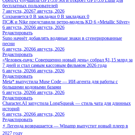
OpenAI улучшила GPT-5.6 Sol и откроет GPT-5.6 Luna для
бесплатных пользователей
7 августа, 2026
7 августа, 2026
Сохраняется
0
В закладки
0
В закладках
0
ПСЖ и Nike представили ретро-модель KD 6 «Metallic Silver»
6 августа, 2026
6 августа, 2026
Редактировать
Suno начнёт добавлять водяные знаки в сгенерированные
песни
6 августа, 2026
6 августа, 2026
Редактировать
«Человек-паук: Совершенно новый день» собрал $1,15 млрд за
7 дней и стал самым кассовым фильмом 2026 года
6 августа, 2026
6 августа, 2026
Редактировать
Meta* выпустила Muse Code — ИИ-агента для работы с
большими кодовыми базами
6 августа, 2026
6 августа, 2026
Редактировать
Character.AI запустила LongSqueak — стиль чата для длинных
историй
6 августа, 2026
6 августа, 2026
Редактировать
⚡ Легенда возвращается — Winamp выпустит новый плеер в
2027 году