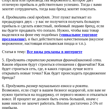
спортзала или производства мороженого, которое дает
отличную прибыль и действительно успешно. Тогда с вами
захотят сотрудничать, тогда ваш бренд захотят покупать.
4.
Продвигать свой продукт.
Этот пункт вытекает из
предыдущих двух – у вас не получится получать большую
прибыль и сделать известный, любимый людьми бренд, если
вы будете продавать что попало. Нужно, чтобы ваш товар
выделялся на фоне ему подобных (
уникальное торговое
предложение
), и был действительно качественным (вкусное
мороженное, настоящая итальянская пицца и т.п.).
Статья в тему:
Все виды рекламы в интернете
5.
Продумать стратегию развития франчайзинговой сети
.
Каким образом будут строиться отношения с франчайзи? Как
будет строиться сеть, где, в каких городах лучше всего
открывать новые точки? Как будет происходить продвижение
бренда?
6.
Продумать размер паушального взноса и роялти
.
Возможно, если старт в вашем бизнесе недорогой, или вам не
нужно тратиться на поддержку, от первого можно и отказаться
вовсе. И процент не должен быть очень большой, иначе с
вами никто не захочет работать. Вполне достаточно 2-5% от
прибыли.