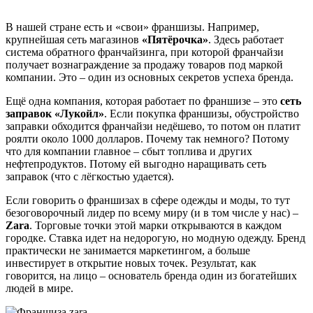
В нашей стране есть и «свои» франшизы. Например,
крупнейшая сеть магазинов
«Пятёрочка»
. Здесь работает
система обратного франчайзинга, при которой франчайзи
получает вознаграждение за продажу товаров под маркой
компании. Это – один из основных секретов успеха бренда.
Ещё одна компания, которая работает по франшизе – это
сеть
заправок «Лукойл»
. Если покупка франшизы, обустройство
заправки обходится франчайзи недёшево, то потом он платит
роялти около 1000 долларов. Почему так немного? Потому
что для компании главное – сбыт топлива и других
нефтепродуктов. Потому ей выгодно наращивать сеть
заправок (что с лёгкостью удается).
Если говорить о франшизах в сфере одежды и моды, то тут
безоговорочный лидер по всему миру (и в том числе у нас) –
Zara
. Торговые точки этой марки открываются в каждом
городке. Ставка идет на недорогую, но модную одежду. Бренд
практически не занимается маркетингом, а больше
инвестирует в открытие новых точек. Результат, как
говорится, на лицо – основатель бренда один из богатейших
людей в мире.