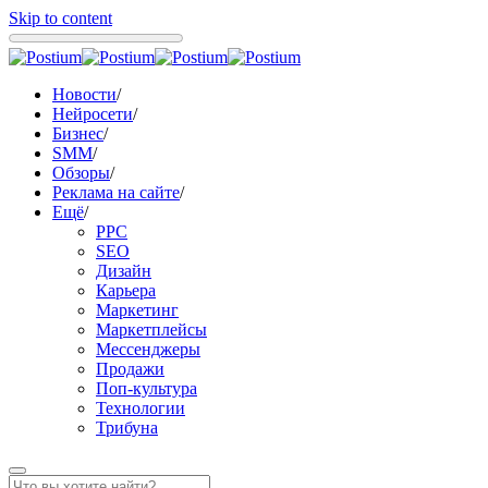
Skip to content
Новости
/
Нейросети
/
Бизнес
/
SMM
/
Обзоры
/
Реклама на сайте
/
Ещё
/
PPC
SEO
Дизайн
Карьера
Маркетинг
Маркетплейсы
Мессенджеры
Продажи
Поп-культура
Технологии
Трибуна