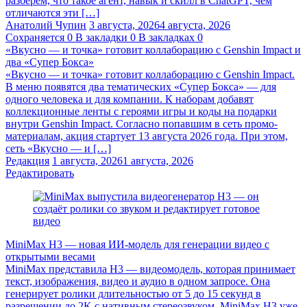
разберём, что такое агент, навык и скилл в ChatGPT, чем
отличаются эти […]
Анатолий Чупин
3 августа, 2026
4 августа, 2026
Сохраняется
0
В закладки
0
В закладках
0
«Вкусно — и точка» готовит коллаборацию с Genshin Impact и
два «Супер Бокса»
«Вкусно — и точка» готовит коллаборацию с Genshin Impact.
В меню появятся два тематических «Супер Бокса» — для
одного человека и для компании. К наборам добавят
коллекционные ленты с героями игры и коды на подарки
внутри Genshin Impact. Согласно попавшим в сеть промо-
материалам, акция стартует 13 августа 2026 года. При этом,
сеть «Вкусно — и […]
Редакция
1 августа, 2026
1 августа, 2026
Редактировать
MiniMax H3 — новая ИИ-модель для генерации видео с
открытыми весами
MiniMax представила H3 — видеомодель, которая принимает
текст, изображения, видео и аудио в одном запросе. Она
генерирует ролики длительностью от 5 до 15 секунд в
разрешении до 2K с нативным стереозвуком. MiniMax H3 уже