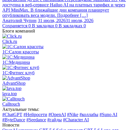
доступна в веб-сервисе Hailuo AI на платных тарифах и через
API MiniMax. В ближайшие дни компания планирует
опубликовать веса модели. Подробнее […]
Анатолий Чупин
31 июля, 2026
31 июля, 2026
Сохраняется
0
В закладки
0
В закладках
0
Блоги компаний
Click.ru
1С:Салон красоты
1С:Медицина
1С:Фитнес клуб
AdvantShop
lava.top
Calltouch
Актуальные темы:
#ChatGPT
#Нейросети
#OpenAI
#Nike
#коллабы
#Suno AI
#ByteDance
#Seedance
#гайды
#Character AI
Новости