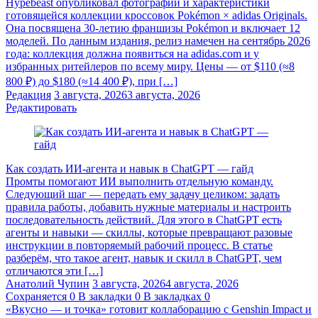
Hypebeast опубликовал фотографии и характеристики
готовящейся коллекции кроссовок Pokémon × adidas Originals.
Она посвящена 30-летию франшизы Pokémon и включает 12
моделей. По данным издания, релиз намечен на сентябрь 2026
года: коллекция должна появиться на adidas.com и у
избранных ритейлеров по всему миру. Цены — от $110 (≈8
800 ₽) до $180 (≈14 400 ₽), при […]
Редакция
3 августа, 2026
3 августа, 2026
Редактировать
Как создать ИИ-агента и навык в ChatGPT — гайд
Промты помогают ИИ выполнить отдельную команду.
Следующий шаг — передать ему задачу целиком: задать
правила работы, добавить нужные материалы и настроить
последовательность действий. Для этого в ChatGPT есть
агенты и навыки — скиллы, которые превращают разовые
инструкции в повторяемый рабочий процесс. В статье
разберём, что такое агент, навык и скилл в ChatGPT, чем
отличаются эти […]
Анатолий Чупин
3 августа, 2026
4 августа, 2026
Сохраняется
0
В закладки
0
В закладках
0
«Вкусно — и точка» готовит коллаборацию с Genshin Impact и