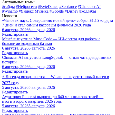
Актуальные темы:
#гайды
#Нейросети
#ByteDance
#Seedance
#Character AI
#Winamp
#Яндекс Музыка
#Google
#Disney
#коллабы
Новости
«Человек-паук: Совершенно новый день» собрал $1,15 млрд за
7 дней и стал самым кассовым фильмом 2026 года
6 августа, 2026
6 августа, 2026
Редактировать
Meta* выпустила Muse Code — ИИ-агента для работы с
большими кодовыми базами
6 августа, 2026
6 августа, 2026
Редактировать
Character.AI запустила LongSqueak — стиль чата для длинных
историй
6 августа, 2026
6 августа, 2026
Редактировать
⚡ Легенда возвращается — Winamp выпустит новый плеер в
2027 году
5 августа, 2026
5 августа, 2026
Редактировать
Аудитория Pinterest выросла до 640 млн пользователей —
итоги второго квартала 2026 года
5 августа, 2026
5 августа, 2026
Редактировать