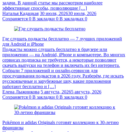
задачи. В данной статье мы рассмотрим наиболее
эффективные способы, позволяющие […]
Наталья Кадацкая
30 июля, 2026
30 июля, 2026
Сохраняется
0
В закладки
0
В закладках
0
Где слушать подкасты бесплатно — 7 лучших приложений
для Android и iPhone
Подкасты можно слушать бесплатно в браузере или
приложении — на Android, iPhone и компьютере. Во многих
сервисах подписка не требуется, а некоторые позволяют
скачать выпуски на телефон и включать их без интернета.
Собрали 7 приложений и онлайн-сервисов для
прослушивания подкастов в 2026 году. Разберём, где искать
русскоязычные и зарубежные шоу, какие приложения
работают бесплатно и […]
Елена Лыжникова
5 августа, 2026
5 августа, 2026
Сохраняется
0
В закладки
0
В закладках
0
Pokémon и adidas Originals готовят коллекцию к 30-летию
франшизы