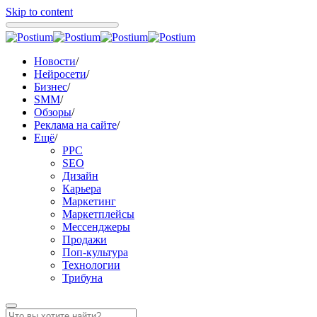
Skip to content
Новости
/
Нейросети
/
Бизнес
/
SMM
/
Обзоры
/
Реклама на сайте
/
Ещё
/
PPC
SEO
Дизайн
Карьера
Маркетинг
Маркетплейсы
Мессенджеры
Продажи
Поп-культура
Технологии
Трибуна