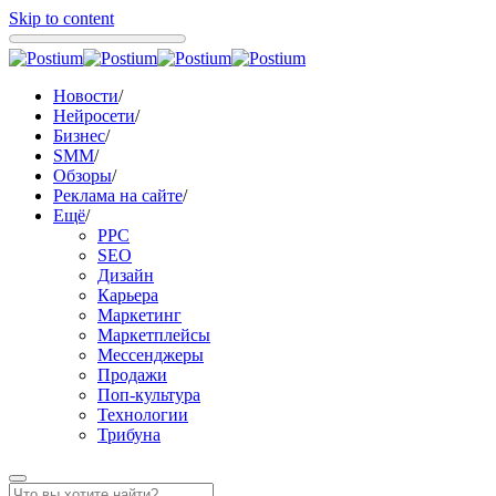
Skip to content
Новости
/
Нейросети
/
Бизнес
/
SMM
/
Обзоры
/
Реклама на сайте
/
Ещё
/
PPC
SEO
Дизайн
Карьера
Маркетинг
Маркетплейсы
Мессенджеры
Продажи
Поп-культура
Технологии
Трибуна