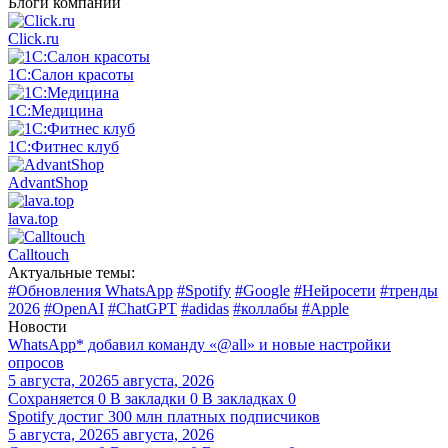
Блоги компаний
Click.ru
1С:Салон красоты
1С:Медицина
1С:Фитнес клуб
AdvantShop
lava.top
Calltouch
Актуальные темы:
#Обновления WhatsApp
#Spotify
#Google
#Нейросети
#тренды
2026
#OpenAI
#ChatGPT
#adidas
#коллабы
#Apple
Новости
WhatsApp* добавил команду «@all» и новые настройки
опросов
5 августа, 2026
5 августа, 2026
Сохраняется
0
В закладки
0
В закладках
0
Spotify достиг 300 млн платных подписчиков
5 августа, 2026
5 августа, 2026