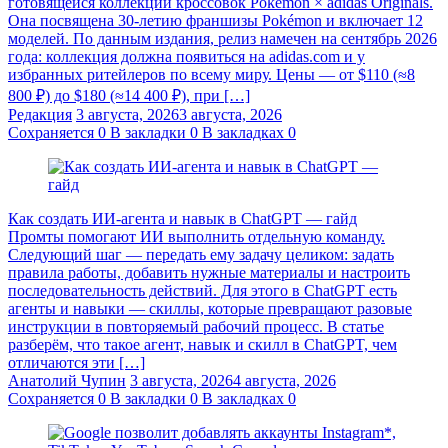
готовящейся коллекции кроссовок Pokémon × adidas Originals.
Она посвящена 30-летию франшизы Pokémon и включает 12
моделей. По данным издания, релиз намечен на сентябрь 2026
года: коллекция должна появиться на adidas.com и у
избранных ритейлеров по всему миру. Цены — от $110 (≈8
800 ₽) до $180 (≈14 400 ₽), при […]
Редакция
3 августа, 2026
3 августа, 2026
Сохраняется
0
В закладки
0
В закладках
0
Как создать ИИ-агента и навык в ChatGPT — гайд
Промты помогают ИИ выполнить отдельную команду.
Следующий шаг — передать ему задачу целиком: задать
правила работы, добавить нужные материалы и настроить
последовательность действий. Для этого в ChatGPT есть
агенты и навыки — скиллы, которые превращают разовые
инструкции в повторяемый рабочий процесс. В статье
разберём, что такое агент, навык и скилл в ChatGPT, чем
отличаются эти […]
Анатолий Чупин
3 августа, 2026
4 августа, 2026
Сохраняется
0
В закладки
0
В закладках
0