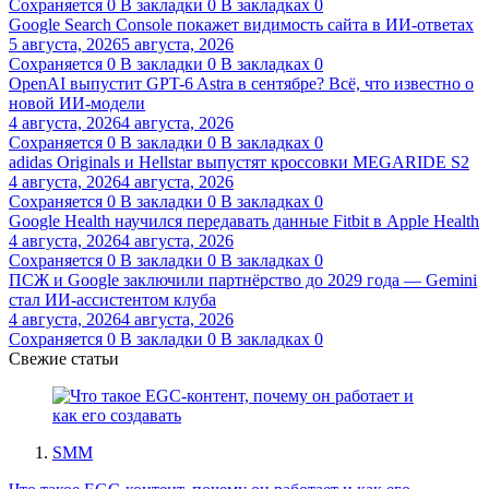
Сохраняется
0
В закладки
0
В закладках
0
Google Search Console покажет видимость сайта в ИИ-ответах
5 августа, 2026
5 августа, 2026
Сохраняется
0
В закладки
0
В закладках
0
OpenAI выпустит GPT-6 Astra в сентябре? Всё, что известно о
новой ИИ-модели
4 августа, 2026
4 августа, 2026
Сохраняется
0
В закладки
0
В закладках
0
adidas Originals и Hellstar выпустят кроссовки MEGARIDE S2
4 августа, 2026
4 августа, 2026
Сохраняется
0
В закладки
0
В закладках
0
Google Health научился передавать данные Fitbit в Apple Health
4 августа, 2026
4 августа, 2026
Сохраняется
0
В закладки
0
В закладках
0
ПСЖ и Google заключили партнёрство до 2029 года — Gemini
стал ИИ-ассистентом клуба
4 августа, 2026
4 августа, 2026
Сохраняется
0
В закладки
0
В закладках
0
Свежие статьи
SMM