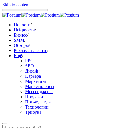
Skip to content
Новости
/
Нейросети
/
Бизнес
/
SMM
/
Обзоры
/
Реклама на сайте
/
Ещё
/
PPC
SEO
Дизайн
Карьера
Маркетинг
Маркетплейсы
Мессенджеры
Продажи
Поп-культура
Технологии
Трибуна