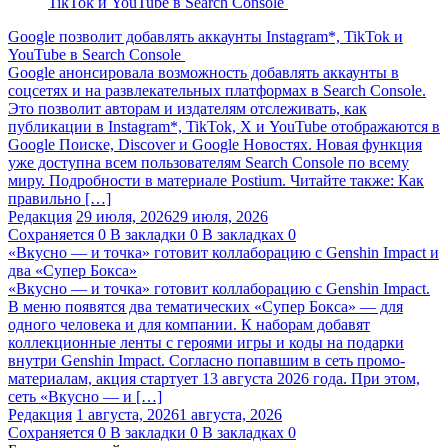
Google позволит добавлять аккаунты Instagram*, TikTok и
YouTube в Search Console
Google анонсировала возможность добавлять аккаунты в
соцсетях и на развлекательных платформах в Search Console.
Это позволит авторам и издателям отслеживать, как
публикации в Instagram*, TikTok, X и YouTube отображаются в
Google Поиске, Discover и Google Новостях. Новая функция
уже доступна всем пользователям Search Console по всему
миру. Подробности в материале Postium. Читайте также: Как
правильно […]
Редакция
29 июля, 2026
29 июля, 2026
Сохраняется
0
В закладки
0
В закладках
0
«Вкусно — и точка» готовит коллаборацию с Genshin Impact и
два «Супер Бокса»
«Вкусно — и точка» готовит коллаборацию с Genshin Impact.
В меню появятся два тематических «Супер Бокса» — для
одного человека и для компании. К наборам добавят
коллекционные ленты с героями игры и коды на подарки
внутри Genshin Impact. Согласно попавшим в сеть промо-
материалам, акция стартует 13 августа 2026 года. При этом,
сеть «Вкусно — и […]
Редакция
1 августа, 2026
1 августа, 2026
Сохраняется
0
В закладки
0
В закладках
0